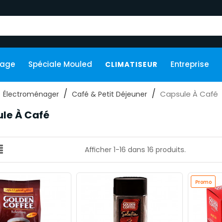
kage
Spéciale Mouled
Entreprise
CLIMATISEUR
Capsule À Café
Électroménager
Café & Petit Déjeuner
le À Café
Afficher 1-16 dans 16 produits.
Promo