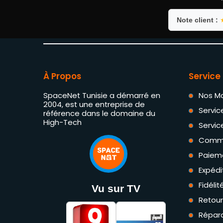
Note client :
À Propos
Service 
SpaceNet Tunisie a démarré en
Nos M
2004, est une entreprise de
Servic
référence dans le domaine du
High-Tech
Servic
Comm
Paiem
Expédi
Fidéli
Vu sur TV
Retou
Répara