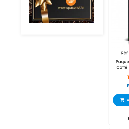
Réf 
Paque
Caffé
A