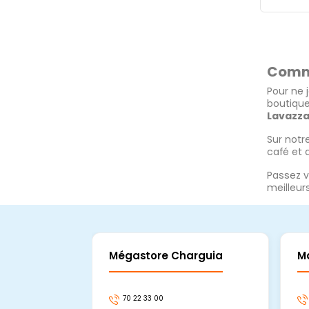
Comma
Pour ne
boutique
Lavazz
Sur notr
café et 
Passez v
meilleur
Mégastore Charguia
M
70 22 33 00