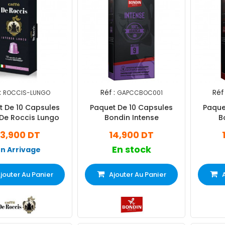
:
Réf :
Réf 
ROCCIS-LUNGO
GAPCCBOC001
t De 10 Capsules
Paquet De 10 Capsules
Paque
 De Roccis Lungo
Bondin Intense
B
13,900 DT
14,900 DT
En stock
En Arrivage
jouter Au Panier
Ajouter Au Panier