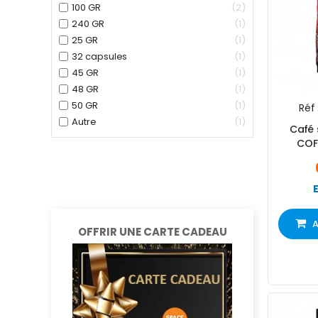
100 GR
2
240 GR
1
25 GR
1
32 capsules
1
45 GR
1
48 GR
1
50 GR
1
Réf 
Autre
1
Café
COFF
A
OFFRIR UNE CARTE CADEAU