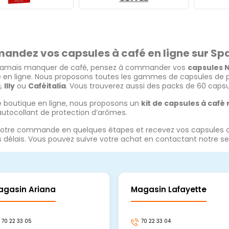
ndez vos capsules à café en ligne sur Spa
 jamais manquer de café, pensez à commander vos
capsules 
 en ligne. Nous proposons toutes les gammes de capsules de 
a
,
Illy
ou
Caféitalia
. Vous trouverez aussi des packs de 60 capsules
e boutique en ligne, nous proposons un
kit de capsules à café
autocollant de protection d’arômes.
otre commande en quelques étapes et recevez vos capsules caf
s délais. Vous pouvez suivre votre achat en contactant notre servi
agasin Ariana
Magasin Lafayette
70 22 33 05
70 22 33 04