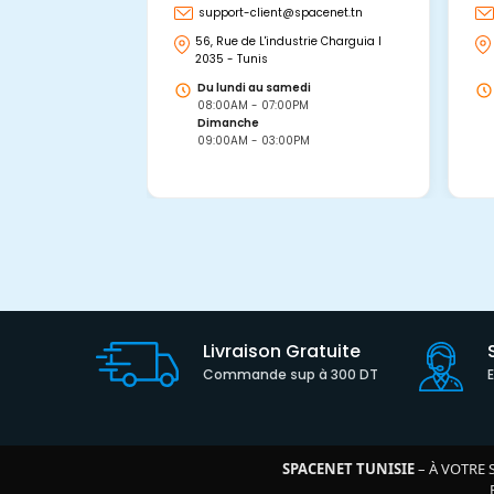
support-client@spacenet.tn
56, Rue de L'industrie Charguia I
2035 - Tunis
Du lundi au samedi
08:00AM - 07:00PM
Dimanche
09:00AM - 03:00PM
Livraison Gratuite
Commande sup à 300 DT
SPACENET TUNISIE
– À VOTRE 