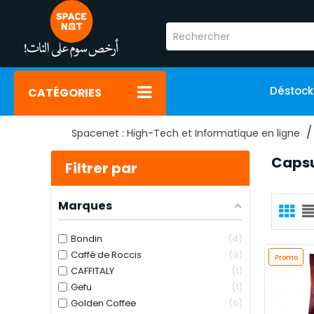
Déstoc
CATÉGORIES
Spacenet : High-Tech et Informatique en ligne
Capsu
Filtrer par
Marques
Bondin
4
Caffé de Roccis
3
Promo
CAFFITALY
1
Gefu
1
Golden Coffee
6