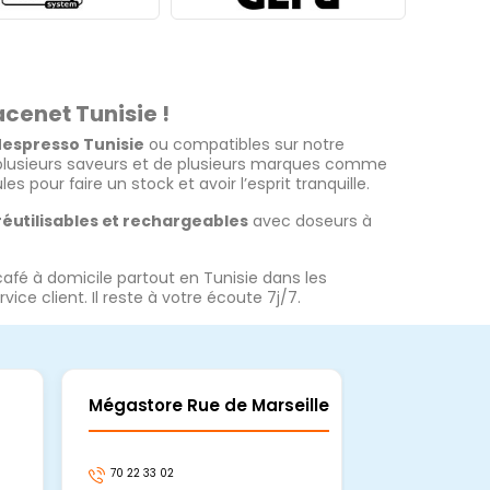
cenet Tunisie !
Nespresso Tunisie
ou compatibles sur notre
plusieurs saveurs et de plusieurs marques comme
 pour faire un stock et avoir l’esprit tranquille.
 réutilisables et rechargeables
avec doseurs à
é à domicile partout en Tunisie dans les
ce client. Il reste à votre écoute 7j/7.
Mégastore Rue de Marseille
Mégastore
70 22 33 02
70 22 33 06