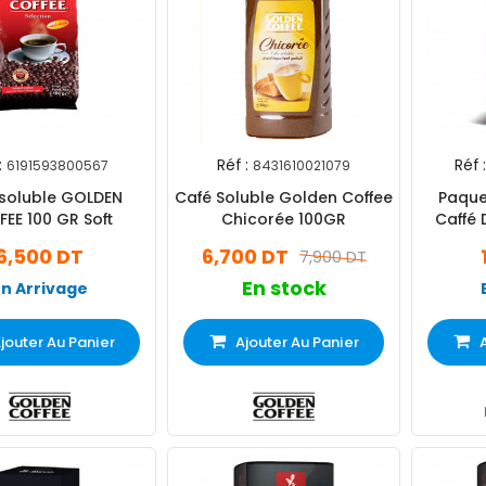
:
Réf :
Réf :
6191593800567
8431610021079
 soluble GOLDEN
Café Soluble Golden Coffee
Paque
EE 100 GR Soft
Chicorée 100GR
Caffé 
6,500 DT
6,700 DT
7,900 DT
En stock
En Arrivage
jouter Au Panier
Ajouter Au Panier