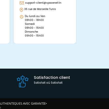
support-client@spacenet.tn
support-clie
35 rue de Marseille Tunis
Avenue Abou 
Hammamet, 
Du lundi au Ven
Du lundi au 
08h00 - 18h00
08h00 - 19h0
Samedi
Dimanche
08h00 - 15h00
09h00 - 15h0
Dimanche
09h00 - 15h00
Satisfaction client
Satisfait où Satisfait
AUTHENTIQUES AVEC GARANTIE
•
E