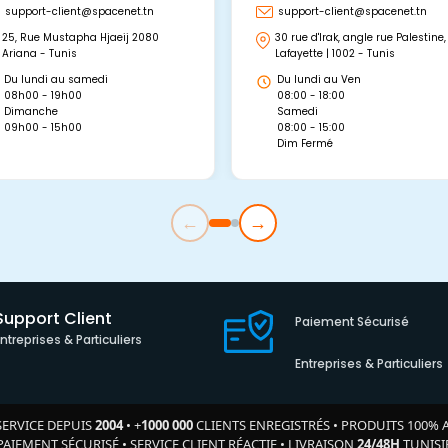
support-client@spacenet.tn
support-client@spacenet.tn
25, Rue Mustapha Hjaeij 2080
30 rue d'Irak, angle rue Palestine,
Ariana - Tunis
Lafayette | 1002 - Tunis
Du lundi au samedi
Du lundi au Ven
08h00 - 19h00
08:00 - 18:00
Dimanche
Samedi
09h00 - 15h00
08:00 - 15:00
Dim Fermé
←
→
Support Client
Paiement Sécurisé
Entreprises & Particuliers
Entreprises & Particuliers
SERVICE DEPUIS
2004
•
+
1000 000
CLIENTS ENREGISTRÉS
•
PRODUITS 100% 
PAIEMENT SÉCURISÉ
•
SERVICE CLIENT RÉACTIF
•
LIVRAISON
24/48H
TUNISI