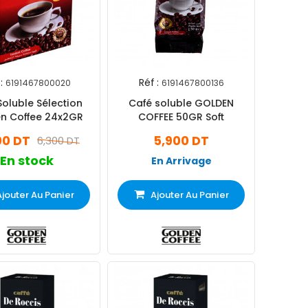
:
Réf :
6191467800020
6191467800136
Soluble Sélection
Café soluble GOLDEN
n Coffee 24x2GR
COFFEE 50GR Soft
00 DT
5,900 DT
6,300 DT
En stock
En Arrivage
Ajouter Au Panier
Ajouter Au Panier