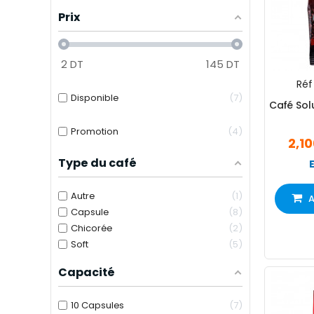
Prix
2
DT
145
DT
Réf 
Disponible
7
Café Sol
Promotion
4
2,1
Type du café
Autre
1
A
Capsule
8
Chicorée
2
Soft
5
Capacité
10 Capsules
7