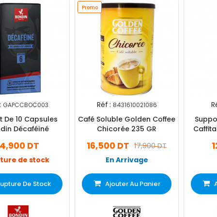
Promo
:
Réf :
Ré
GAPCCBOC003
8431610021086
t De 10 Capsules
Café Soluble Golden Coffee
Suppo
din Décaféiné
Chicorée 235 GR
Caffita
14,900 DT
16,500 DT
1
17,900 DT
ture de stock
En Arrivage
upture De Stock
Ajouter Au Panier