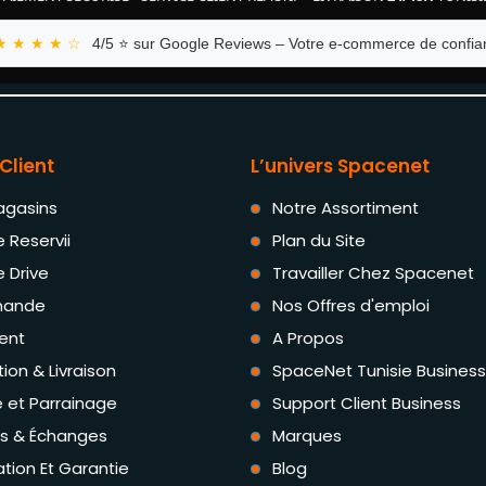
★ ★ ★ ★ ☆
4/5 ⭐ sur Google Reviews – Votre e-commerce de confian
Client
L’univers Spacenet
agasins
Notre Assortiment
e Reservii
Plan du Site
e Drive
Travailler Chez Spacenet
ande
Nos Offres d'emploi
ent
A Propos
tion & Livraison
SpaceNet Tunisie Business
té et Parrainage
Support Client Business
rs & Échanges
Marques
tion Et Garantie
Blog