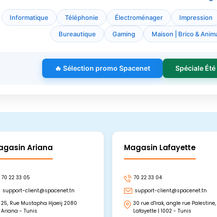
Informatique
Téléphonie
Électroménager
Impression
Bureautique
Gaming
Maison | Brico & Anima
🔥 Sélection promo Spacenet
Spéciale Été
agasin Ariana
Magasin Lafayette
70 22 33 05
70 22 33 04
support-client@spacenet.tn
support-client@spacenet.tn
25, Rue Mustapha Hjaeij 2080
30 rue d'Irak, angle rue Palestine,
Ariana - Tunis
Lafayette | 1002 - Tunis