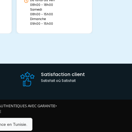
Du lundi au Ven
Du lundi au 
08h00 - 18h00
08h00 - 19h0
Samedi
Dimanche
08h00 - 15h00
09h00 - 15h0
Dimanche
09h00 - 15h00
Satisfaction client
Satisfait où Satisfait
AUTHENTIQUES AVEC GARANTIE
•
E
ce en Tunisie.