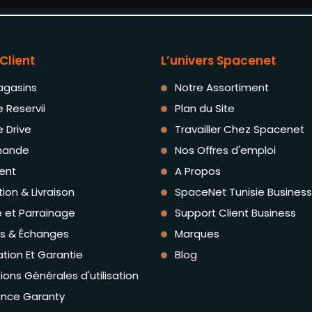
Client
L’univers Spacenet
agasins
Notre Assortiment
e Reservii
Plan du Site
e Drive
Travailler Chez Spacenet
ande
Nos Offres d'emploi
ent
A Propos
tion & Livraison
SpaceNet Tunisie Business
té et Parrainage
Support Client Business
rs & Échanges
Marques
tion Et Garantie
Blog
ions Générales d'utilisation
ance Garanty