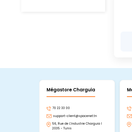
Mégastore Charguia
M
70 22 33 00
support-client@spacenet.tn
56, Rue de L'industrie Charguia I
2035 - Tunis