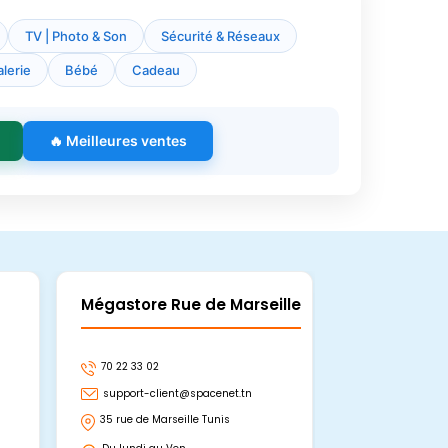
TV | Photo & Son
Sécurité & Réseaux
lerie
Bébé
Cadeau
🔥 Meilleures ventes
Mégastore Rue de Marseille
Mégastore
70 22 33 02
70 22 33 06
support-client@spacenet.tn
support-clie
35 rue de Marseille Tunis
Avenue Abou 
Hammamet, 