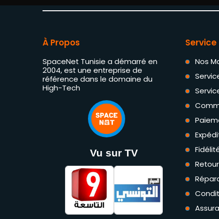
À Propos
Service 
SpaceNet Tunisie a démarré en
Nos M
2004, est une entreprise de
Servic
référence dans le domaine du
High-Tech
Servic
Comm
Paiem
Expédi
Fidéli
Vu sur TV
Retou
Répara
Condit
Assur