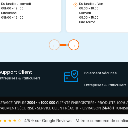
Du lundi au samedi
Du lundi au Ven
08h00 - 19h00
08:00 - 18:00
Dimanche
Samedi
09h00 - 15h00
08:00 - 15:00
Dim Fermé
←
→
Support Client
Paiement Sécurisé
Entreprises & Particuliers
Entreprises & Particuliers
SERVICE DEPUIS
2004
•
+
1000 000
CLIENTS ENREGISTRÉS
•
PRODUITS 100% 
PAIEMENT SÉCURISÉ
•
SERVICE CLIENT RÉACTIF
•
LIVRAISON
24/48H
TUNISI
★ ★ ★ ★ ☆
4/5 ⭐ sur Google Reviews – Votre e-commerce de confian