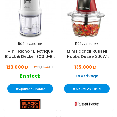
Réf :
Réf :
SC310-B5
27130-56
Mini Hachoir Electrique
Mini Hachoir Russell
Black & Decker SC310-B5
Hobbs Desire 200W
300W Blanc
Rouge
129,000 DT
135,000 DT
149,000 DT
En stock
En Arrivage
Ajouter Au Panier
Ajouter Au Panier