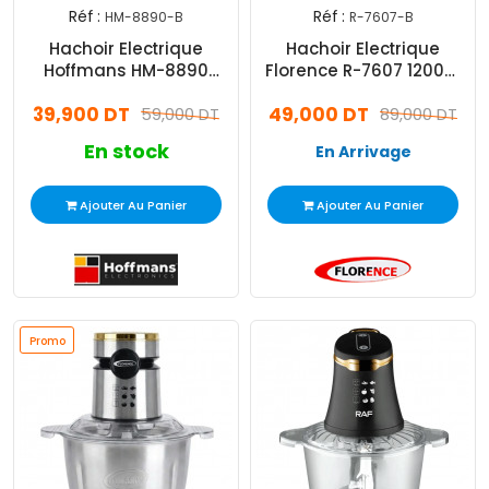
Réf :
Réf :
HM-8890-B
R-7607-B
Hachoir Electrique
Hachoir Electrique
Hoffmans HM-8890
Florence R-7607 1200W
1200W Bleu
Bleu
39,900 DT
49,000 DT
59,000 DT
89,000 DT
En stock
En Arrivage
Ajouter Au Panier
Ajouter Au Panier
Promo