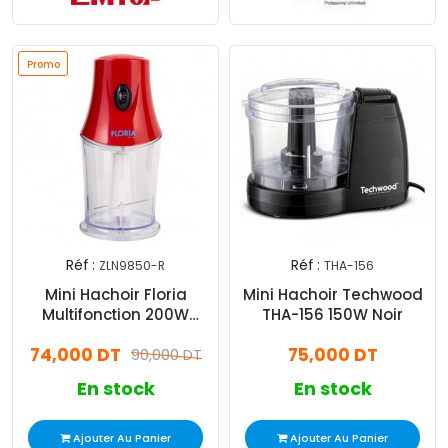
Promo
Réf :
Réf :
ZLN9850-R
THA-156
Mini Hachoir Floria
Mini Hachoir Techwood
Multifonction 200W
THA-156 150W Noir
Rouge
74,000 DT
75,000 DT
90,000 DT
En stock
En stock
Ajouter Au Panier
Ajouter Au Panier