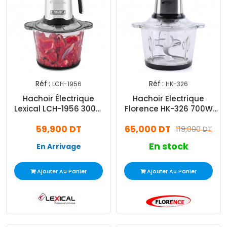
Réf :
Réf :
LCH-1956
HK-326
Hachoir Électrique
Hachoir Electrique
Lexical LCH-1956 300W
Florence HK-326 700W
2L Noir
Silver
59,900 DT
65,000 DT
119,000 DT
En stock
En Arrivage
Ajouter Au Panier
Ajouter Au Panier