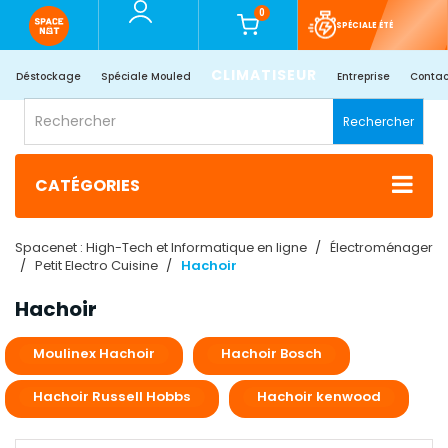
0
SPÉCIALE ÉTÉ
CLIMATISEUR
Déstockage
Spéciale Mouled
Entreprise
Contac
Rechercher
CATÉGORIES
Spacenet : High-Tech et Informatique en ligne
Électroménager
Petit Electro Cuisine
Hachoir
Hachoir
Moulinex Hachoir
Hachoir Bosch
Hachoir Russell Hobbs
Hachoir kenwood