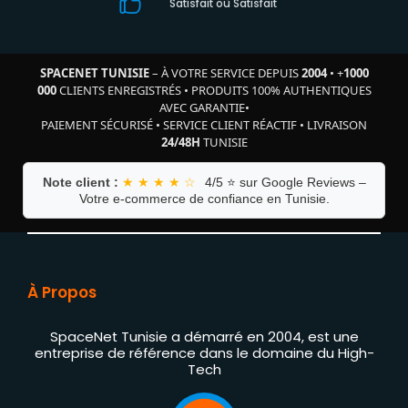
Satisfait où Satisfait
SPACENET TUNISIE
– À VOTRE SERVICE DEPUIS
2004
•
+
1000
000
CLIENTS ENREGISTRÉS
•
PRODUITS 100% AUTHENTIQUES
AVEC GARANTIE
•
PAIEMENT SÉCURISÉ
•
SERVICE CLIENT RÉACTIF
•
LIVRAISON
24/48H
TUNISIE
Note client :
★ ★ ★ ★ ☆
4/5 ⭐ sur Google Reviews –
Votre e-commerce de confiance en Tunisie.
À Propos
SpaceNet Tunisie a démarré en 2004, est une
entreprise de référence dans le domaine du High-
Tech