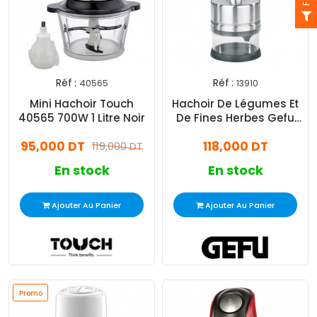
Réf :
Réf :
40565
13910
Mini Hachoir Touch
Hachoir De Légumes Et
40565 700W 1 Litre Noir
De Fines Herbes Gefu
13910
95,000 DT
118,000 DT
119,000 DT
En stock
En stock
Ajouter Au Panier
Ajouter Au Panier
Promo