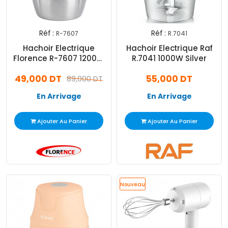
Réf :
Réf :
R-7607
R.7041
Hachoir Electrique
Hachoir Electrique Raf
Florence R-7607 1200W
R.7041 1000W Silver
Noir
49,000 DT
55,000 DT
89,000 DT
En Arrivage
En Arrivage
Ajouter Au Panier
Ajouter Au Panier
Nouveau