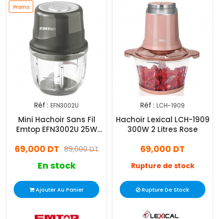
Promo
Réf :
Réf :
EFN3002U
LCH-1909
Mini Hachoir Sans Fil
Hachoir Lexical LCH-1909
Emtop EFN3002U 25W
300W 2 Litres Rose
Noir
69,000 DT
69,000 DT
89,000 DT
En stock
Rupture de stock
Ajouter Au Panier
Rupture De Stock