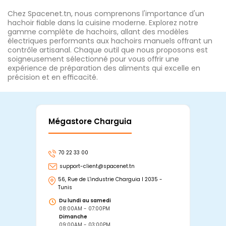
Chez Spacenet.tn, nous comprenons l'importance d'un
hachoir fiable dans la cuisine moderne. Explorez notre
gamme complète de hachoirs, allant des modèles
électriques performants aux hachoirs manuels offrant un
contrôle artisanal. Chaque outil que nous proposons est
soigneusement sélectionné pour vous offrir une
expérience de préparation des aliments qui excelle en
précision et en efficacité.
Mégastore Charguia
Mag
70 22 33 00
7
support-client@spacenet.tn
s
56, Rue de L'industrie Charguia I 2035 -
25
Tunis
Tu
Du lundi au samedi
D
08:00AM - 07:00PM
0
Dimanche
D
09:00AM - 03:00PM
0