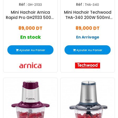
Réf :
Réf :
GH-21133
THA-340
Mini Hachoir Arnica
Mini Hachoir Techwood
Rapid Pro GH21133 500W
THA-340 200W 500ml
1.2L Noir
Noir
89,000 DT
89,000 DT
En stock
En Arrivage
Ajouter Au Panier
Ajouter Au Panier