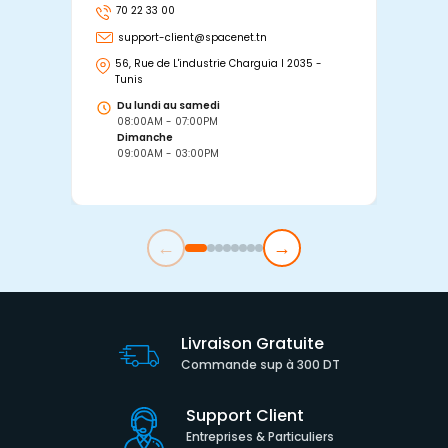
70 22 33 00
7
support-client@spacenet.tn
s
56, Rue de L'industrie Charguia I 2035 -
25
Tunis
Tu
Du lundi au samedi
D
08:00AM - 07:00PM
0
Dimanche
D
09:00AM - 03:00PM
0
←
→
Livraison Gratuite
Commande sup à 300 DT
Support Client
Entreprises & Particuliers