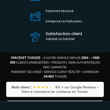
Paiement Sécurisé
Entreprises & Particuliers
Satisfaction client
Satisfait où Satisfait
SPACENET TUNISIE
– À VOTRE SERVICE DEPUIS
2004
•
+
1000
000
CLIENTS ENREGISTRÉS
•
PRODUITS 100% AUTHENTIQUES
AVEC GARANTIE
•
PAIEMENT SÉCURISÉ
•
SERVICE CLIENT RÉACTIF
•
LIVRAISON
24/48H
TUNISIE
Note client :
★ ★ ★ ★ ☆
4/5 ⭐ sur Google Reviews –
Votre e-commerce de confiance en Tunisie.