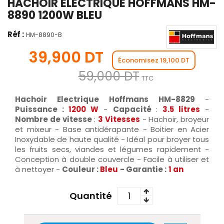
HACHOIR ELECTRIQUE HOFFMANS HM-
8890 1200W BLEU
Réf :
HM-8890-B
39,900 DT
Économisez 19,100 DT
59,000 DT
TTC
Hachoir Electrique Hoffmans HM-8829
-
Puissance :
1200 W
-
Capacité
:
3.5 litres
-
Nombre de vitesse
:
3 Vitesses
- Hachoir, broyeur
et mixeur - Base antidérapante - Boitier en Acier
Inoxydable de haute qualité - Idéal pour broyer tous
les fruits secs, viandes et légumes rapidement -
Conception à double couvercle - Facile à utiliser et
à nettoyer -
Couleur :
Bleu
- Garantie :
1 an
Quantité