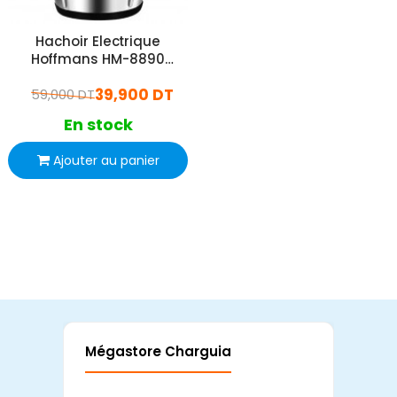
Hachoir Electrique
Hoffmans HM-8890
1200W Silver
39,900 DT
59,000 DT
En stock
Ajouter au panier
Mégastore Charguia
Mag