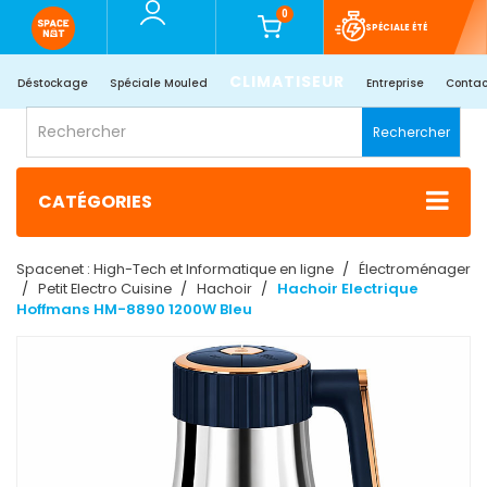
0
SPÉCIALE ÉTÉ
CLIMATISEUR
Déstockage
Spéciale Mouled
Entreprise
Contac
Rechercher
CATÉGORIES
Spacenet : High-Tech et Informatique en ligne
Électroménager
Petit Electro Cuisine
Hachoir
Hachoir Electrique
Hoffmans HM-8890 1200W Bleu