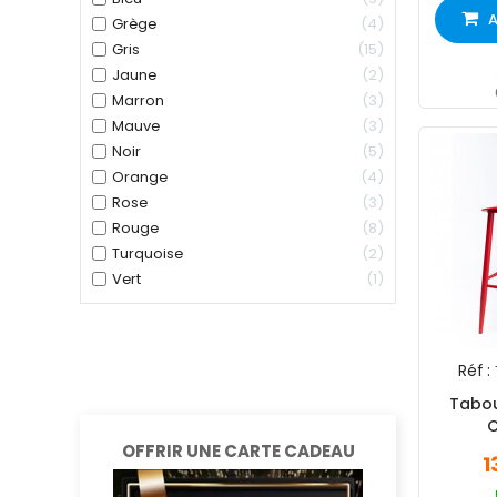
A
Grège
4
Gris
15
Jaune
2
Marron
3
Mauve
3
Noir
5
Orange
4
Rose
3
Rouge
8
Turquoise
2
Vert
1
Réf :
Tabou
OFFRIR UNE CARTE CADEAU
1