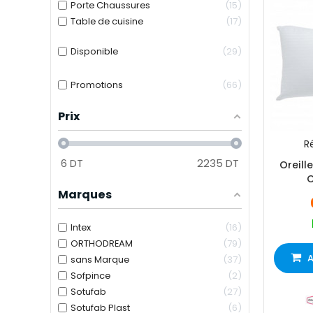
Porte Chaussures
15
Table de cuisine
17
Disponible
29
Promotions
66
Prix
Ré
6
DT
2235
DT
Oreill
Marques
Intex
16
ORTHODREAM
79
A
sans Marque
37
Sofpince
2
Sotufab
27
Sotufab Plast
6