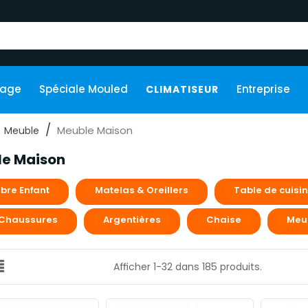
kage
Spéciale Mouled
Entreprise
CLIMATISEUR
Meuble Maison
Meuble
e Maison
re Enfant
Matelas & Oreillers
Table de cuisi
 Chaussures
Argentières
Chaise
Meu
Afficher 1-32 dans 185 produits.