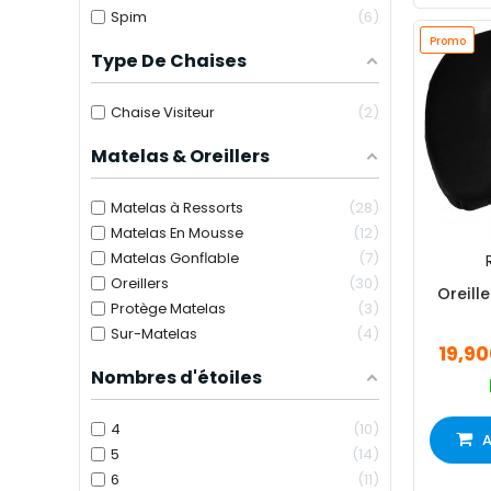
Spim
6
Promo
Type De Chaises
Chaise Visiteur
2
Matelas & Oreillers
Matelas à Ressorts
28
Matelas En Mousse
12
Matelas Gonflable
7
Oreillers
30
Oreill
Protège Matelas
3
Sur-Matelas
4
19,9
Nombres d'étoiles
4
10
A
5
14
6
11