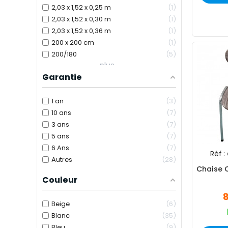
2,03 x 1,52 x 0,25 m
1
2,03 x 1,52 x 0,30 m
1
2,03 x 1,52 x 0,36 m
1
200 x 200 cm
1
200/180
5
plus...
Garantie
1 an
3
10 ans
7
3 ans
7
5 ans
7
6 Ans
7
Réf :
Autres
28
Chaise C
Couleur
Beige
6
Blanc
35
Bleu
9