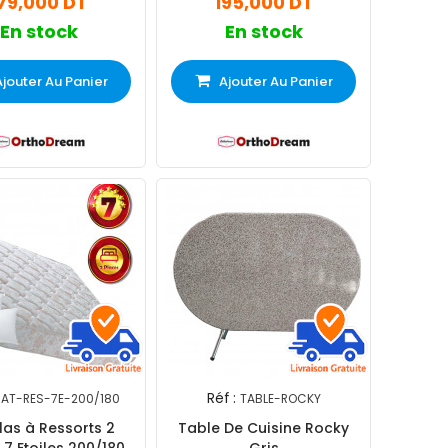
79,000 DT
195,000 DT
En stock
En stock
Ajouter Au Panier
Ajouter Au Panier
Réf :
AT-RES-7E-200/180
TABLE-ROCKY
las à Ressorts 2
Table De Cuisine Rocky