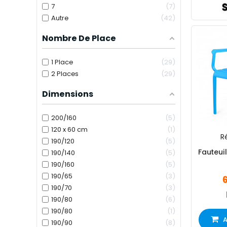
7
7
Autre
42
Nombre De Place
1 Place
29
2 Places
29
Dimensions
200/160
5
120 x 60 cm
1
Ré
190/120
5
Fauteui
190/140
5
190/160
5
190/65
3
190/70
3
190/80
6
190/80
1
A
190/90
8