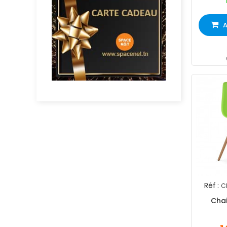
A
Réf :
C
Chai