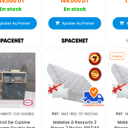
49,000 DT
149,000 DT
1
En stock
En stock
jouter Au Panier
Ajouter Au Panier
Promo
Réf :
Réf :
HARIOT-CUI-DOUBLE
MAT-RES-7E-190/140
M
iot De Cuisine
Matelas à Ressorts 2
Mate