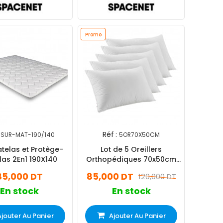
Promo
Réf :
SUR-MAT-190/140
5OR70X50CM
telas et Protège-
Lot de 5 Oreillers
las 2En1 190X140
Orthopédiques 70x50cm
Lavable Blanc
85,000 DT
85,000 DT
120,000 DT
En stock
En stock
Ajouter Au Panier
Ajouter Au Panier