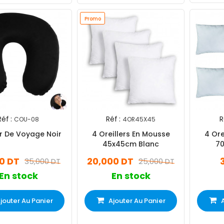
Promo
Réf :
Réf :
R
COU-08
4OR45X45
er De Voyage Noir
4 Oreillers En Mousse
4 Ore
45x45cm Blanc
7
00 DT
20,000 DT
35,000 DT
25,000 DT
En stock
En stock
jouter Au Panier
Ajouter Au Panier