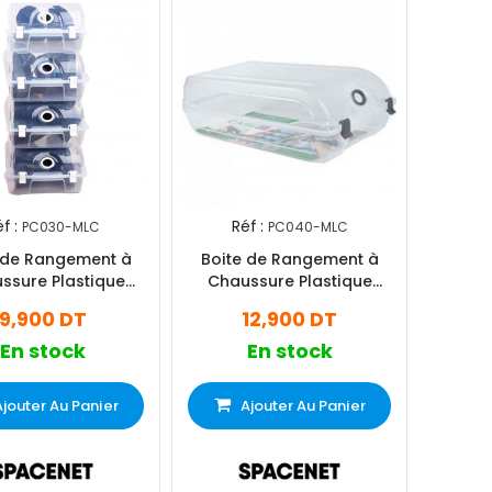
f :
Réf :
PC030-MLC
PC040-MLC
 de Rangement à
Boite de Rangement à
ssure Plastique
Chaussure Plastique
llable Transparent
Verrouillable en Couleur
9,900 DT
12,900 DT
hoes Case PM
Shoes Case GM
En stock
En stock
Ajouter Au Panier
Ajouter Au Panier