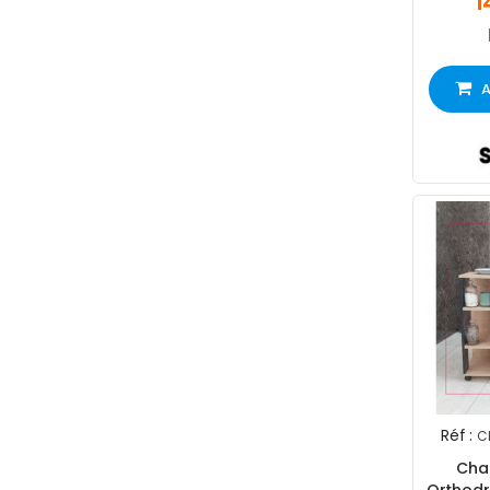
1
A
Réf :
C
Char