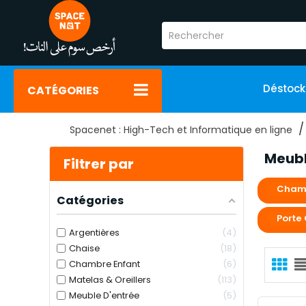
Déstoc
CATÉGORIES
Spacenet : High-Tech et Informatique en ligne
Meubl
Filtrer par
Chamb
Catégories
Porte
Argentières
4
Chaise
18
Chambre Enfant
6
Matelas & Oreillers
113
Meuble D'entrée
5