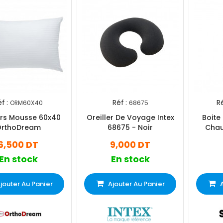
f :
Réf :
Ré
ORM60X40
68675
ers Mousse 60x40
Oreiller De Voyage Intex
Boite
OrthoDream
68675 - Noir
Chau
Verroui
6,500 DT
9,000 DT
S
En stock
En stock
jouter Au Panier
Ajouter Au Panier