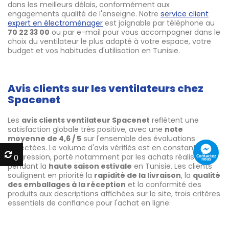
dans les meilleurs délais, conformément aux
engagements qualité de l'enseigne. Notre
service client
expert en électroménager
est joignable par téléphone au
70 22 33 00
ou par e-mail pour vous accompagner dans le
choix du ventilateur le plus adapté à votre espace, votre
budget et vos habitudes d'utilisation en Tunisie.
Avis clients sur les ventilateurs chez
Spacenet
Les
avis clients ventilateur Spacenet
reflètent une
satisfaction globale très positive, avec une
note
moyenne de 4,6 / 5
sur l'ensemble des évaluations
collectées. Le volume d'avis vérifiés est en constante
progression, porté notamment par les achats réalisés
0
0
pendant la
haute saison estivale
en Tunisie. Les clients
soulignent en priorité la
rapidité de la livraison
, la
qualité
des emballages à la réception
et la conformité des
produits aux descriptions affichées sur le site, trois critères
essentiels de confiance pour l'achat en ligne.