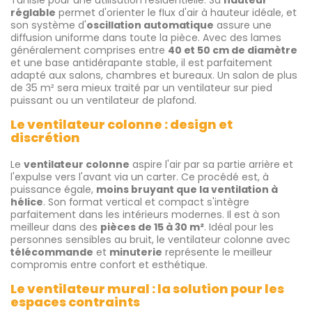
réglable
permet d'orienter le flux d'air à hauteur idéale, et
son système d'
oscillation automatique
assure une
diffusion uniforme dans toute la pièce. Avec des lames
généralement comprises entre
40 et 50 cm de diamètre
et une base antidérapante stable, il est parfaitement
adapté aux salons, chambres et bureaux. Un salon de plus
de 35 m² sera mieux traité par un ventilateur sur pied
puissant ou un ventilateur de plafond.
Le ventilateur colonne : design et
discrétion
Le
ventilateur colonne
aspire l'air par sa partie arrière et
l'expulse vers l'avant via un carter. Ce procédé est, à
puissance égale,
moins bruyant que la ventilation à
hélice
. Son format vertical et compact s'intègre
parfaitement dans les intérieurs modernes. Il est à son
meilleur dans des
pièces de 15 à 30 m²
. Idéal pour les
personnes sensibles au bruit, le ventilateur colonne avec
télécommande
et
minuterie
représente le meilleur
compromis entre confort et esthétique.
Le ventilateur mural : la solution pour les
espaces contraints