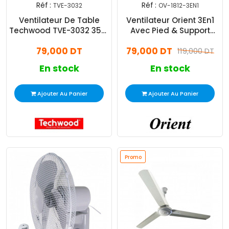
Réf :
Réf :
TVE-3032
OV-1812-3EN1
Ventilateur De Table
Ventilateur Orient 3En1
Techwood TVE-3032 35W
Avec Pied & Support
Blanc
Table Mural
79,000 DT
79,000 DT
119,000 DT
En stock
En stock
Ajouter Au Panier
Ajouter Au Panier
Promo