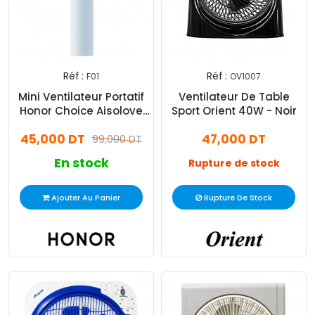
Réf :
Réf :
F01
OV1007
Mini Ventilateur Portatif
Ventilateur De Table
Honor Choice Aisolove
Sport Orient 40W - Noir
Bleu
45,000 DT
47,000 DT
99,000 DT
En stock
Rupture de stock
Ajouter Au Panier
Rupture De Stock