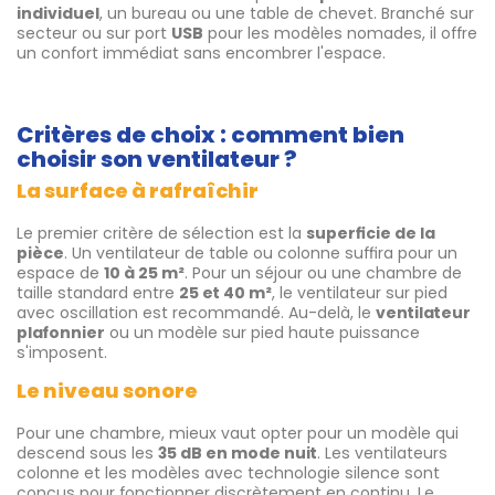
individuel
, un bureau ou une table de chevet. Branché sur
secteur ou sur port
USB
pour les modèles nomades, il offre
un confort immédiat sans encombrer l'espace.
Critères de choix : comment bien
choisir son ventilateur ?
La surface à rafraîchir
Le premier critère de sélection est la
superficie de la
pièce
. Un ventilateur de table ou colonne suffira pour un
espace de
10 à 25 m²
. Pour un séjour ou une chambre de
taille standard entre
25 et 40 m²
, le ventilateur sur pied
avec oscillation est recommandé. Au-delà, le
ventilateur
plafonnier
ou un modèle sur pied haute puissance
s'imposent.
Le niveau sonore
Pour une chambre, mieux vaut opter pour un modèle qui
descend sous les
35 dB en mode nuit
. Les ventilateurs
colonne et les modèles avec technologie silence sont
conçus pour fonctionner discrètement en continu. Le