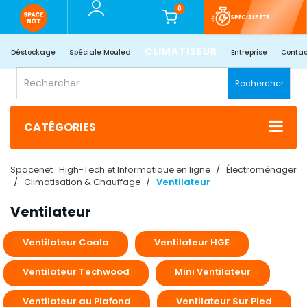
0
SPÉCIALE ÉTÉ
CLIMATISEUR
Déstockage
Spéciale Mouled
Entreprise
Contac
Rechercher
CATÉGORIES
Spacenet : High-Tech et Informatique en ligne
Électroménager
Climatisation & Chauffage
Ventilateur
Ventilateur
Ventilateur Coala
Ventilateur HGE
Ventilateur Techwood
Mini Ventilateur
Ventilateur au Plafond
Ventilateur Sur Pied