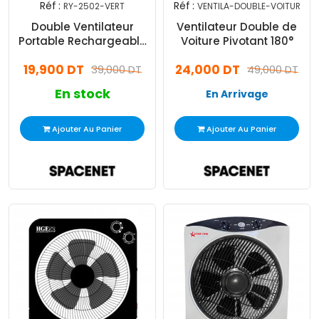
Réf :
Réf :
RY-2502-VERT
VENTILA-DOUBLE-VOITUR
Double Ventilateur
Ventilateur Double de
Portable Rechargeable
Voiture Pivotant 180°
Vert
19,900 DT
24,000 DT
39,000 DT
49,000 DT
En stock
En Arrivage
Ajouter Au Panier
Ajouter Au Panier