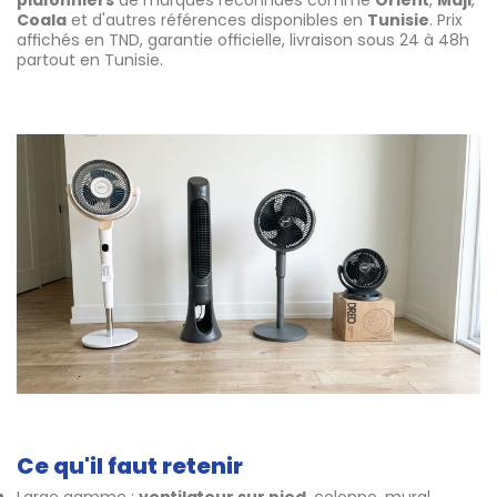
plafonniers
de marques reconnues comme
Orient
,
Maji
,
Coala
et d'autres références disponibles en
Tunisie
. Prix
affichés en TND, garantie officielle, livraison sous 24 à 48h
partout en Tunisie.
Ce qu'il faut retenir
Large gamme :
ventilateur sur pied
, colonne, mural,