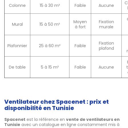
C
Colonne
15 à 30 m²
Faible
Aucune
Moyen
Fixation
Mural
15 à 50 m²
à fort
murale
Fixation
Plafonnier
25 à 60 m²
Faible
plafond
De table
5 à 15 m²
Faible
Aucune
Ventilateur chez Spacenet : prix et
disponibilité en Tunisie
Spacenet
est la référence en
vente de ventilateurs en
Tunisie
avec un catalogue en ligne constamment mis à