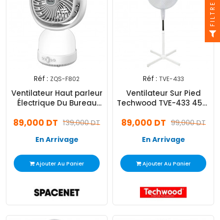
FILTRE
Réf :
Réf :
ZQS-F802
TVE-433
Ventilateur Haut parleur
Ventilateur Sur Pied
Électrique Du Bureau
Techwood TVE-433 45W
ZQS F802 5W Blanc
Blanc
89,000 DT
89,000 DT
139,000 DT
99,000 DT
En Arrivage
En Arrivage
Ajouter Au Panier
Ajouter Au Panier