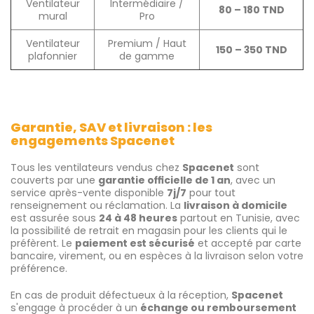
Ventilateur
Intermédiaire /
80 – 180 TND
mural
Pro
Ventilateur
Premium / Haut
150 – 350 TND
plafonnier
de gamme
Garantie, SAV et livraison : les
engagements Spacenet
Tous les ventilateurs vendus chez
Spacenet
sont
couverts par une
garantie officielle de 1 an
, avec un
service après-vente disponible
7j/7
pour tout
renseignement ou réclamation. La
livraison à domicile
est assurée sous
24 à 48 heures
partout en Tunisie, avec
la possibilité de retrait en magasin pour les clients qui le
préfèrent. Le
paiement est sécurisé
et accepté par carte
bancaire, virement, ou en espèces à la livraison selon votre
préférence.
En cas de produit défectueux à la réception,
Spacenet
s'engage à procéder à un
échange ou remboursement