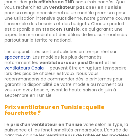
jour et des
prix affichés en TND
sans frais cachés. Que
vous recherchiez un
ventilateur pas cher en Tunisie
pour un usage occasionnel ou un modèle premium pour
une utilisation intensive quotidienne, notre gamme couvre
l'ensemble des besoins et des budgets. Chaque produit
est disponible en
stock en Tunisie
, ce qui garantit une
expédition immédiate et des délais de livraison maîtrisés
partout sur le territoire national.
Les disponibilités sont actualisées en temps réel sur
spacenet.tn
. Les modèles les plus demandés —
notamment les
ventilateurs sur pied Orient
et les
ventilateurs Coala
— peuvent être en rupture temporaire
lors des pics de chaleur estivaux. Nous vous
recommandons de commander dès le printemps pour
garantir la disponibilité de votre modèle au moment où
vous en avez besoin, avant la haute saison de juin à
septembre en Tunisie.
Prix ventilateur en Tunisie : quelle
fourchette ?
Le
prix d'un ventilateur en Tunisie
varie selon le type, la
puissance et les fonctionnalités embarquées. L'entrée de
gamme couvre les
ventilateurs de table et les modèles