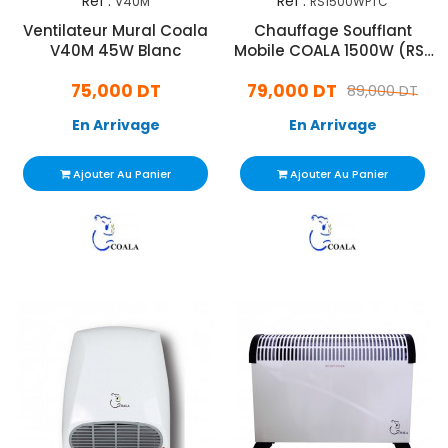
Réf :
Réf :
V40M
RS1500WPTC
Ventilateur Mural Coala
Chauffage Soufflant
V40M 45W Blanc
Mobile COALA 1500W (RS-
1500W-PTC)
75,000 DT
79,000 DT
89,000 DT
En Arrivage
En Arrivage
Ajouter Au Panier
Ajouter Au Panier