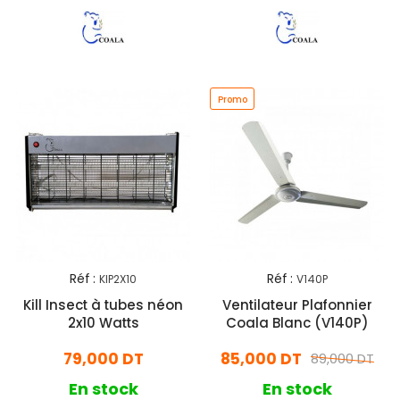
Promo
Réf :
Réf :
KIP2X10
V140P
Kill Insect à tubes néon
Ventilateur Plafonnier
2x10 Watts
Coala Blanc (V140P)
79,000 DT
85,000 DT
89,000 DT
En stock
En stock