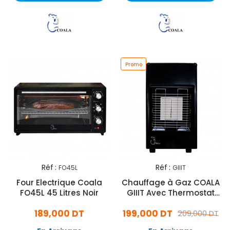
Promo
Réf :
Réf :
FO45L
GIIIT
Four Electrique Coala
Chauffage à Gaz COALA
FO45L 45 Litres Noir
GIIIT Avec Thermostat
4100W Noir
189,000 DT
199,000 DT
209,000 DT