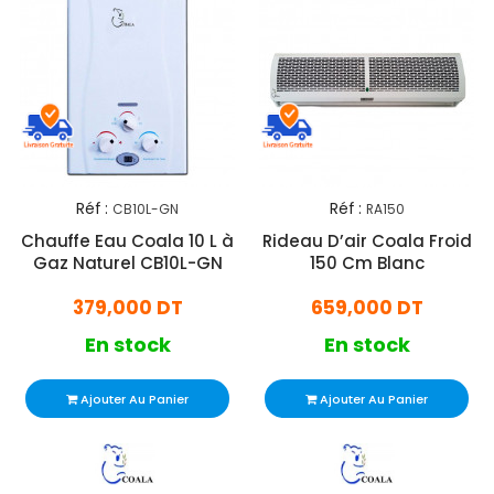
Réf :
Réf :
CB10L-GN
RA150
Chauffe Eau Coala 10 L à
Rideau D’air Coala Froid
Gaz Naturel CB10L-GN
150 Cm Blanc
379,000 DT
659,000 DT
En stock
En stock
Ajouter Au Panier
Ajouter Au Panier