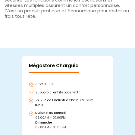
vitesses multiples assurent un confort personnalisé.
C’est un produit pratique et économique pour rester au
frais tout l’été.
Mégastore Charguia
Mag
70 22 33 00
7
support-client@spacenet.tn
s
56, Rue de L'industrie Charguia I 2035 -
25
Tunis
Tu
Du lundi au samedi
D
08:00AM - 07:00PM
0
Dimanche
D
09:00AM - 03:00PM
0