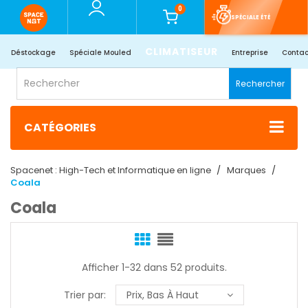
0
SPÉCIALE ÉTÉ
CLIMATISEUR
Déstockage
Spéciale Mouled
Entreprise
Contac
Rechercher
CATÉGORIES
Spacenet : High-Tech et Informatique en ligne
Marques
Coala
Coala
Afficher 1-32 dans 52 produits.
Trier par:
Prix, Bas À Haut