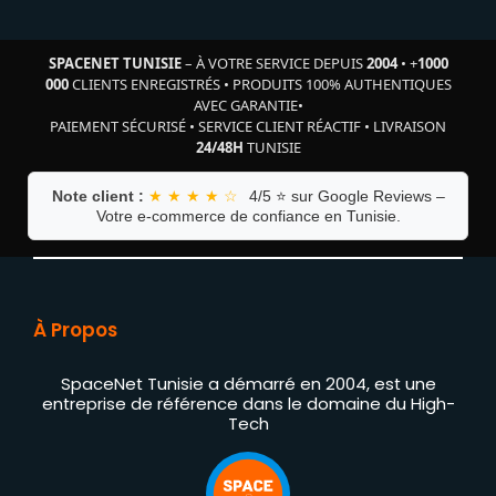
SPACENET TUNISIE
– À VOTRE SERVICE DEPUIS
2004
•
+
1000
000
CLIENTS ENREGISTRÉS
•
PRODUITS 100% AUTHENTIQUES
AVEC GARANTIE
•
PAIEMENT SÉCURISÉ
•
SERVICE CLIENT RÉACTIF
•
LIVRAISON
24/48H
TUNISIE
Note client :
★ ★ ★ ★ ☆
4/5 ⭐ sur Google Reviews –
Votre e-commerce de confiance en Tunisie.
À Propos
SpaceNet Tunisie a démarré en 2004, est une
entreprise de référence dans le domaine du High-
Tech