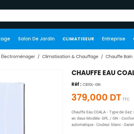
kage
Salon De Jardin
Entreprise
CLIMATISEUR
Électroménager
Climatisation & Chauffage
Chauffe Bain
CHAUFFE EAU COAL
Réf :
CB10L-GN
379,000 DT
TTC
Chauffe Eau COALA - Type de Gaz:
en deux Modèle: GPL / GN - Confor
automatique - Couleur: blanc - Garan