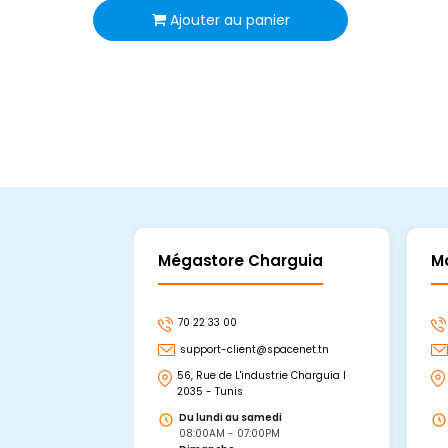
Ajouter au panier
Mégastore Charguia
M
70 22 33 00
support-client@spacenet.tn
56, Rue de L'industrie Charguia I
2035 - Tunis
Du lundi au samedi
08:00AM - 07:00PM