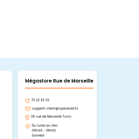
Mégastore Rue de Marseille
Mégastore
70 22 33 02
70 22 33 06
support-client@spacenet.tn
support-clie
35 rue de Marseille Tunis
Avenue Abou 
Hammamet, 
Du lundi au Ven
Du lundi au 
08h00 - 18h00
08h00 - 19h0
Samedi