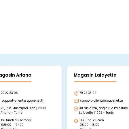
agasin Ariana
Magasin Lafayette
70 22 33 05
70 22 33 04
support-client@spacenet.tn
support-client@spacenet.tn
25, Rue Mustapha Hjaeij 2080
30 rue d'Irak, angle rue Palestine,
Ariana - Tunis
Lafayette | 1002 - Tunis
Du lundi au samedi
Du lundi au Ven
08h00 - 19h00
08:00 - 18:00