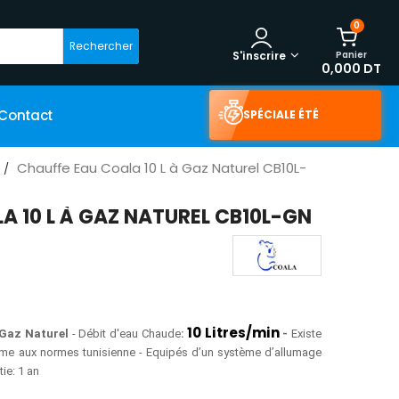
0
Rechercher
Panier
S'inscrire
0,000 DT
Contact
SPÉCIALE ÉTÉ
Chauffe Eau Coala 10 L à Gaz Naturel CB10L-
A 10 L À GAZ NATUREL CB10L-GN
10
Litres/min
Gaz Naturel
- Débit d'eau Chaude
:
-
Existe
me aux normes tunisienne - Equipés d’un système d’allumage
tie: 1 an