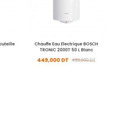
uteille
Chauffe Eau Electrique BOSCH
Chau
TRONIC 2000T 50 L Blanc
T
449,000 DT
3
499,000 DT
En stock
Ajouter Au Panier