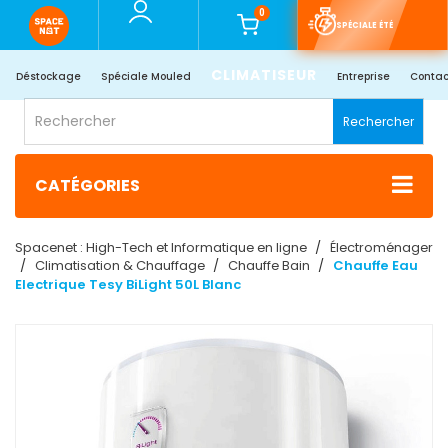
0
SPÉCIALE ÉTÉ
CLIMATISEUR
Déstockage
Spéciale Mouled
Entreprise
Contac
Rechercher
CATÉGORIES
Spacenet : High-Tech et Informatique en ligne
Électroménager
Climatisation & Chauffage
Chauffe Bain
Chauffe Eau
Electrique Tesy BiLight 50L Blanc