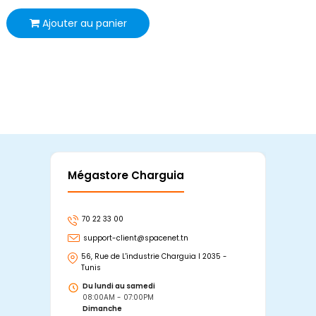
Ajouter au panier
Mégastore Charguia
Mag
70 22 33 00
7
support-client@spacenet.tn
s
56, Rue de L'industrie Charguia I 2035 -
25
Tunis
Tu
Du lundi au samedi
D
08:00AM - 07:00PM
0
Dimanche
D