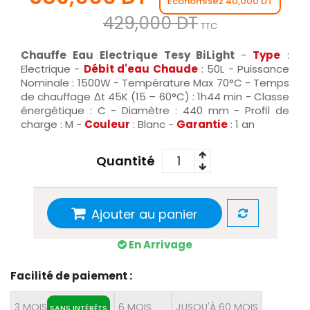
Économisez 40,000 DT
429,000 DT
TTC
Chauffe Eau Electrique Tesy BiLight
-
Type
:
Electrique -
Débit d'eau Chaude
: 50L - Puissance
Nominale : 1500W - Température Max 70°C - Temps
de chauffage Δt 45K (15 – 60°C) : 1h44 min - Classe
énergétique : C - Diamètre : 440 mm - Profil de
charge : M -
Couleur
: Blanc -
Garantie
: 1 an
Quantité
Ajouter au panier
En Arrivage
Facilité de paiement :
3 MOIS
6 MOIS
JUSQU'À 60 MOIS
SANS INTÉRÊTS