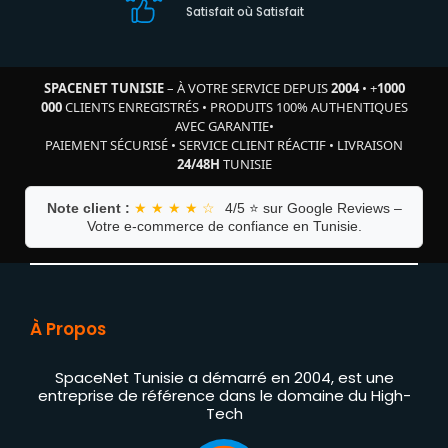
Satisfait où Satisfait
SPACENET TUNISIE
– À VOTRE SERVICE DEPUIS
2004
•
+
1000
000
CLIENTS ENREGISTRÉS
•
PRODUITS 100% AUTHENTIQUES
AVEC GARANTIE
•
PAIEMENT SÉCURISÉ
•
SERVICE CLIENT RÉACTIF
•
LIVRAISON
24/48H
TUNISIE
Note client :
★ ★ ★ ★ ☆
4/5 ⭐ sur Google Reviews –
Votre e-commerce de confiance en Tunisie.
À Propos
SpaceNet Tunisie a démarré en 2004, est une
entreprise de référence dans le domaine du High-
Tech