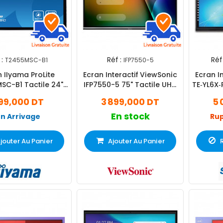
 :
Réf :
Réf 
T2455MSC-B1
IFP7550-5
 IIyama ProLite
Ecran Interactif ViewSonic
Ecran I
SC-B1 Tactile 24"
IFP7550-5 75" Tactile UHD
TE‐YL6X‐
 60Hz IPS Noir
4K IPS
99,000 DT
3 899,000 DT
5 
En stock
En Arrivage
Rup
jouter Au Panier
Ajouter Au Panier