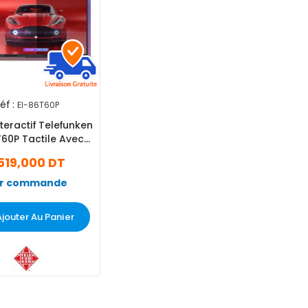
éf :
EI-86T60P
teractif Telefunken
T60P Tactile Avec
port Amovible
 519,000 DT
r commande
Ajouter Au Panier