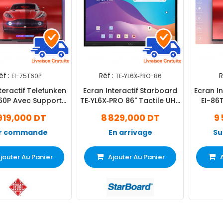
éf :
Réf :
R
EI-75T60P
TE‐YL6X‐PRO-86
if Telefunken
Ecran Interactif Starboard
Ecran In
60P Avec Support
TE‐YL6X‐PRO 86" Tactile UHD
EI-86
Amovible
4K
Sup
919,000 DT
8 829,000 DT
9
r commande
En arrivage
Su
jouter Au Panier
Ajouter Au Panier