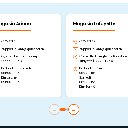
agasin Ariana
Magasin Lafayette
70 22 33 05
70 22 33 04
support-client@spacenet.tn
support-client@spacenet.tn
25, Rue Mustapha Hjaeij 2080
30 rue d'Irak, angle rue Palestine,
Ariana - Tunis
Lafayette | 1002 - Tunis
Du lundi au samedi
Du lundi au Ven
08h00 - 19h00
08:00 - 18:00
Dimanche
Samedi
09h00 - 15h00
08:00 - 15:00
Dim Fermé
←
→