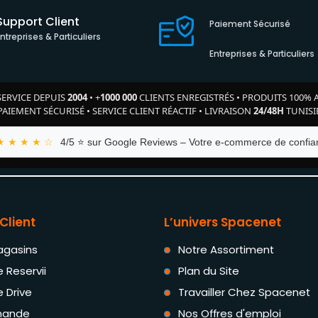
Support Client
Paiement Sécurisé
Entreprises & Particuliers
Entreprises & Particuliers
SERVICE DEPUIS
2004
•
+
1000 000
CLIENTS ENREGISTRÉS
•
PRODUITS 100% 
PAIEMENT SÉCURISÉ
•
SERVICE CLIENT RÉACTIF
•
LIVRAISON
24/48H
TUNISI
★ ★ ★ ★ ☆
4/5 ⭐ sur Google Reviews – Votre e-commerce de confian
Client
L’univers Spacenet
agasins
Notre Assortiment
e Reservii
Plan du Site
e Drive
Travailler Chez Spacenet
ande
Nos Offres d'emploi