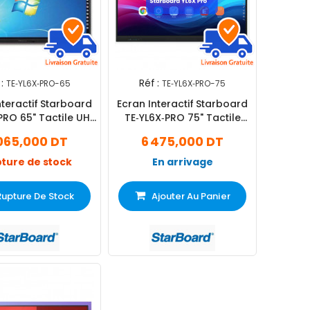
:
Réf :
TE‐YL6X‐PRO-65
TE‐YL6X‐PRO-75
nteractif Starboard
Ecran Interactif Starboard
PRO 65" Tactile UHD
TE‐YL6X‐PRO 75" Tactile
4K
Ultra HD 4K
065,000 DT
6 475,000 DT
ture de stock
En arrivage
Rupture De Stock
Ajouter Au Panier