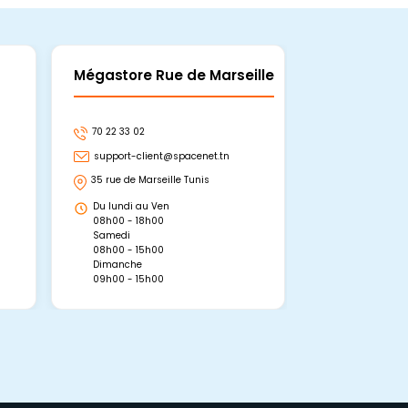
Mégastore Rue de Marseille
Mégastore
70 22 33 02
70 22 33 06
support-client@spacenet.tn
support-clie
35 rue de Marseille Tunis
Avenue Abou 
Hammamet, 
Du lundi au Ven
Du lundi au 
08h00 - 18h00
08h00 - 19h0
Samedi
Dimanche
08h00 - 15h00
09h00 - 15h0
Dimanche
09h00 - 15h00