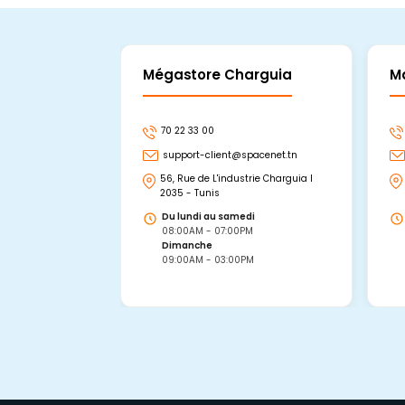
Mégastore Charguia
M
70 22 33 00
support-client@spacenet.tn
56, Rue de L'industrie Charguia I
2035 - Tunis
Du lundi au samedi
08:00AM - 07:00PM
Dimanche
09:00AM - 03:00PM