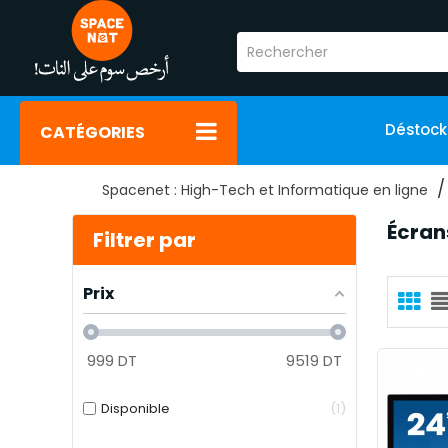
Déstoc
CATÉGORIES
Spacenet : High-Tech et Informatique en ligne
Écrans
Filtrer par
Prix
999
DT
9519
DT
Disponible
1