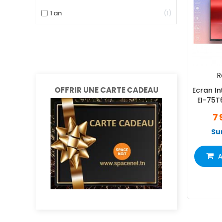
1 an
1
R
OFFRIR UNE CARTE CADEAU
Ecran Interact
EI-75T
7 
Su
A