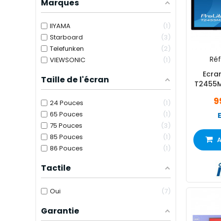
Marques
IIYAMA
1
Starboard
3
Telefunken
2
Réf
VIEWSONIC
1
Ecran
Taille de l'écran
T2455M
FHD
9
24 Pouces
1
65 Pouces
1
75 Pouces
3
85 Pouces
1
A
86 Pouces
1
Tactile
Oui
7
Garantie