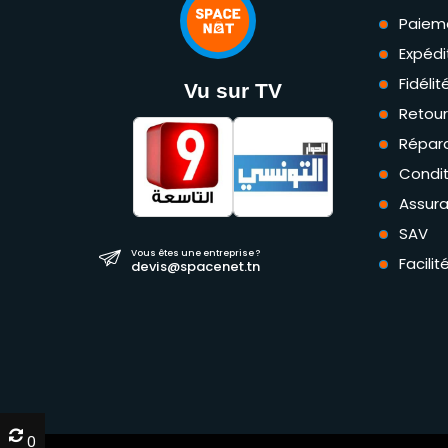
Paiem
Expédi
Fidéli
Vu sur TV
Retou
Répara
Condit
Assur
SAV
Vous êtes une entreprise ?
Facili
devis@spacenet.tn
0
0