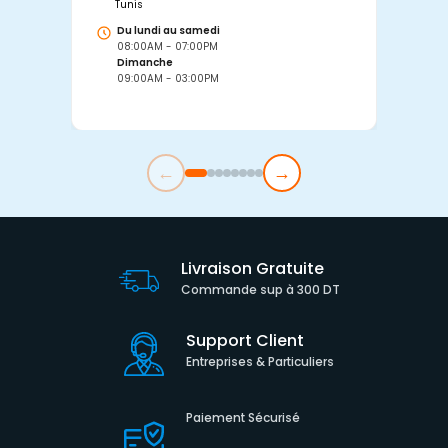
Tunis
Tu
Du lundi au samedi
D
08:00AM - 07:00PM
0
Dimanche
D
09:00AM - 03:00PM
0
←
→
Livraison Gratuite
Commande sup à 300 DT
Support Client
Entreprises & Particuliers
Paiement Sécurisé