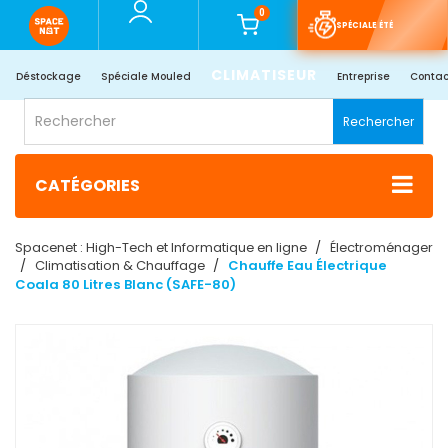
0
SPÉCIALE ÉTÉ
CLIMATISEUR
Déstockage
Spéciale Mouled
Entreprise
Contac
Rechercher
CATÉGORIES
Spacenet : High-Tech et Informatique en ligne
Électroménager
Climatisation & Chauffage
Chauffe Eau Électrique
Coala 80 Litres Blanc (SAFE-80)