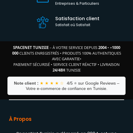
Entreprises & Particuliers
Satisfaction client
Satisfait où Satisfait
SPACENET TUNISIE
– À VOTRE SERVICE DEPUIS
2004
•
+
1000
000
CLIENTS ENREGISTRÉS
•
PRODUITS 100% AUTHENTIQUES
AVEC GARANTIE
•
PAIEMENT SÉCURISÉ
•
SERVICE CLIENT RÉACTIF
•
LIVRAISON
24/48H
TUNISIE
Note client :
★ ★ ★ ★ ☆
4/5 ⭐ sur Google Reviews –
Votre e-commerce de confiance en Tunisie.
À Propos