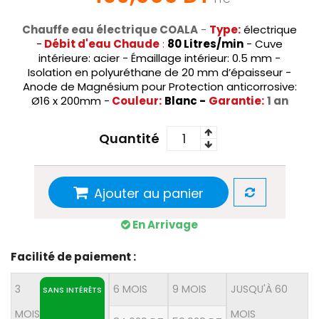
Chauffe eau électrique COALA
-
Type:
électrique
-
Débit d'eau Chaude
:
80 Litres/min
- Cuve
intérieure: acier - Émaillage intérieur: 0.5 mm -
Isolation en polyuréthane de 20 mm d’épaisseur -
Anode de Magnésium pour Protection anticorrosive:
Ø16 x 200mm -
Couleur:
Blanc -
Garantie:
1 an
Quantité
Ajouter au panier
En Arrivage
Facilité de paiement :
3
6 MOIS
9 MOIS
JUSQU'À 60
SANS INTÉRÊTS
MOIS
MOIS