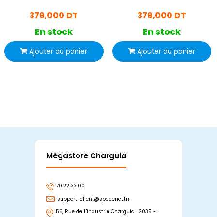
GPL
379,000 DT
379,000 DT
En stock
En stock
Ajouter au panier
Ajouter au panier
Mégastore Charguia
Mag
70 22 33 00
7
support-client@spacenet.tn
s
56, Rue de L'industrie Charguia I 2035 -
25