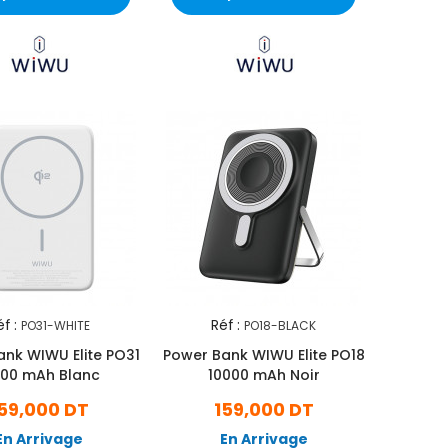
f :
Réf :
PO31-WHITE
PO18-BLACK
nk WIWU Elite PO31
Power Bank WIWU Elite PO18
000 mAh Blanc
10000 mAh Noir
59,000 DT
159,000 DT
En Arrivage
En Arrivage