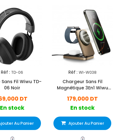
Réf :
Réf :
TD-06
WI-W038
 Fil Wiwu TD-
Chargeur Sans Fil
06 Noir
Magnétique 3En1 Wiwu
W038 15W Bronze
69,000 DT
179,000 DT
En stock
En stock
Ajouter Au Panier
Ajouter Au Panier