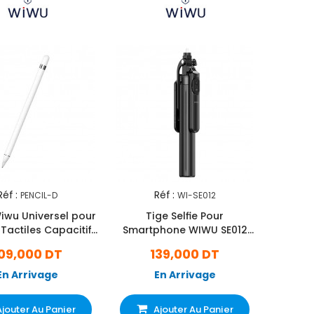
Réf :
Réf :
PENCIL-D
WI-SE012
Wiwu Universel pour
Tige Selfie Pour
Tactiles Capacitif
Smartphone WIWU SE012
Blanc
Noir
09,000 DT
139,000 DT
En Arrivage
En Arrivage
Ajouter Au Panier
Ajouter Au Panier