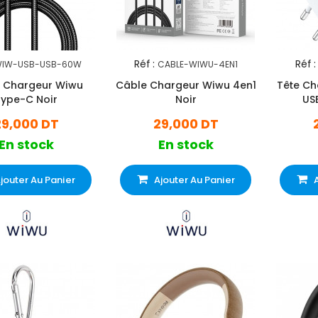
Réf :
Réf :
IW-USB-USB-60W
CABLE-WIWU-4EN1
 Chargeur Wiwu
Câble Chargeur Wiwu 4en1
Tête Ch
Type-C Noir
Noir
US
29,000 DT
29,000 DT
En stock
En stock
jouter Au Panier
Ajouter Au Panier