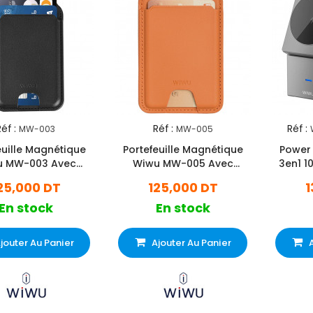
éf :
Réf :
Réf :
MW-003
MW-005
euille Magnétique
Portefeuille Magnétique
Power
u MW-003 Avec
Wiwu MW-005 Avec
3en1 1
upport Noir
Support Marron
25,000 DT
125,000 DT
1
En stock
En stock
jouter Au Panier
Ajouter Au Panier