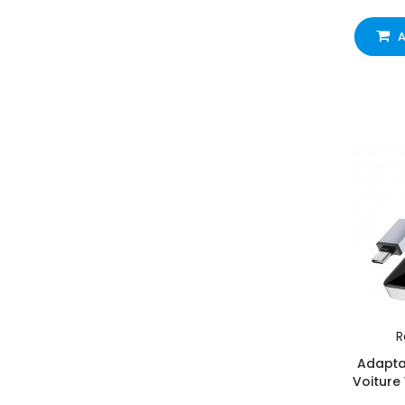
A
R
Adaptat
Voiture