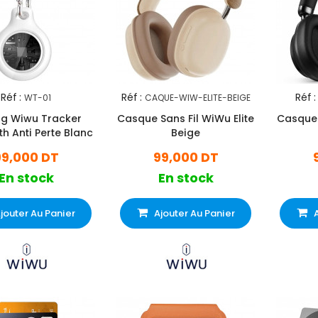
Réf :
Réf :
Réf :
WT-01
CAQUE-WIW-ELITE-BEIGE
ag Wiwu Tracker
Casque Sans Fil WiWu Elite
Casque 
th Anti Perte Blanc
Beige
99,000 DT
99,000 DT
En stock
En stock
jouter Au Panier
Ajouter Au Panier