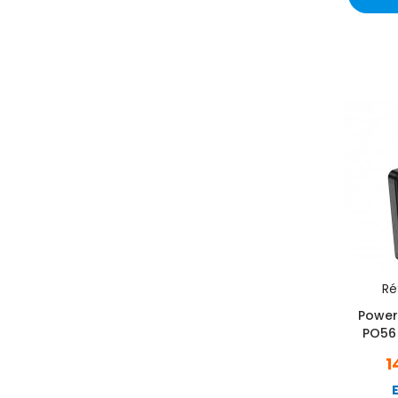
Réf
Power
PO56
1