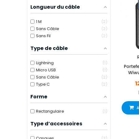
Longueur du câble
1 M
2
Sans Câble
2
Sans Fil
2
Type de câble
R
Lightning
1
Portef
Micro USB
1
Wiw
Sans Câble
2
S
1
Type C
2
Forme
A
Rectangulaire
1
Type d’accessoires
Casques
3