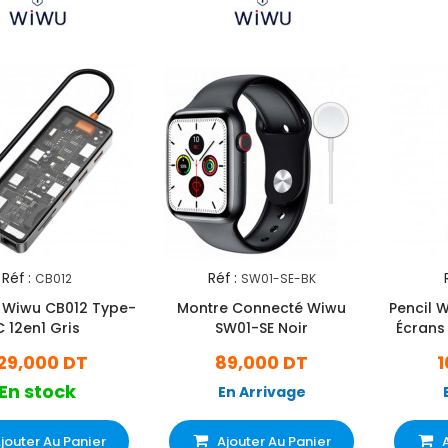
Réf :
Réf :
CB012
SW01-SE-BK
 Wiwu CB012 Type-
Montre Connecté Wiwu
Pencil 
C 12en1 Gris
SW01-SE Noir
Écrans 
29,000 DT
89,000 DT
1
En stock
En Arrivage
jouter Au Panier
Ajouter Au Panier