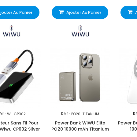
jouter Au Panier
Ajouter Au Panier
éf :
Réf :
Ré
WI-CP002
PO20-TITANIUM
eur Sans Fil Pour
Power Bank WIWU Elite
Power Ba
 Wiwu CP002 Silver
PO20 10000 mAh Titanium
10