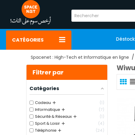
Déstoc
CATÉGORIES
Spacenet : High-Tech et Informatique en ligne
Wiw
Filtrer par
Catégories
+
Cadeau
1
+
Informatique
7
+
Sécurité & Réseaux
1
+
Sport & Loisir
4
+
Téléphonie
24