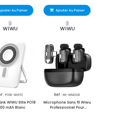
Ajouter Au Panier
Ajouter Au Panier
f :
Réf :
PO18-WHITE
WI-WM008
nk WIWU Elite PO18
Microphone Sans fil Wiwu
000 mAh Blanc
Professionnel Pour
Smartphones Noir