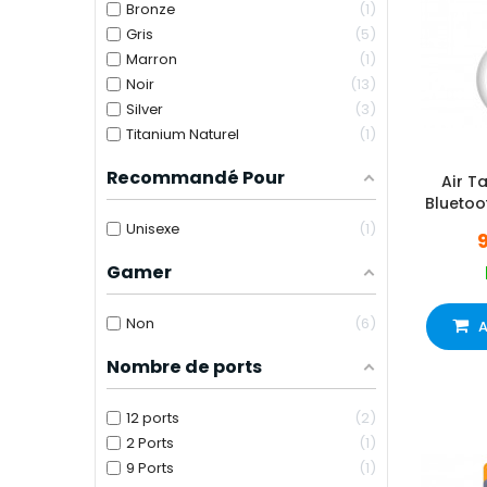
Bronze
1
Gris
5
Marron
1
Noir
13
Silver
3
Titanium Naturel
1
Recommandé Pour
Air T
Bluetoo
Unisexe
1
Gamer
Non
6
A
Nombre de ports
12 ports
2
2 Ports
1
9 Ports
1