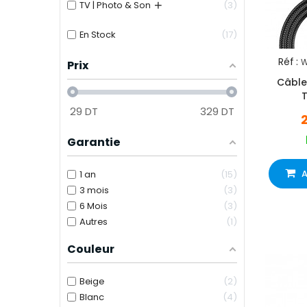
+
TV | Photo & Son
3
En Stock
17
Réf :
W
Prix
Câble
29
DT
329
DT
Garantie
A
1 an
15
3 mois
3
6 Mois
3
Autres
1
Couleur
Beige
2
Blanc
4