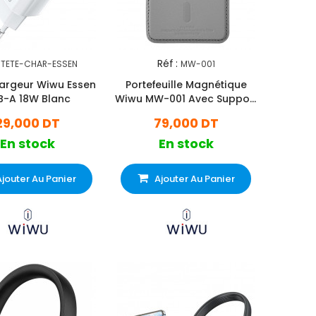
Réf :
TETE-CHAR-ESSEN
MW-001
argeur Wiwu Essen
Portefeuille Magnétique
B-A 18W Blanc
Wiwu MW-001 Avec Support
Gris
29,000 DT
79,000 DT
En stock
En stock
Ajouter Au Panier
Ajouter Au Panier