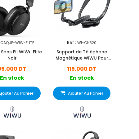
Réf :
CAQUE-WIW-ELITE
WI-CH320
Sans Fil WiWu Elite
Support de Téléphone
Noir
Magnétique WIWU Pour
Cou WI-CH320 Noir
99,000 DT
119,000 DT
En stock
En stock
Ajouter Au Panier
Ajouter Au Panier