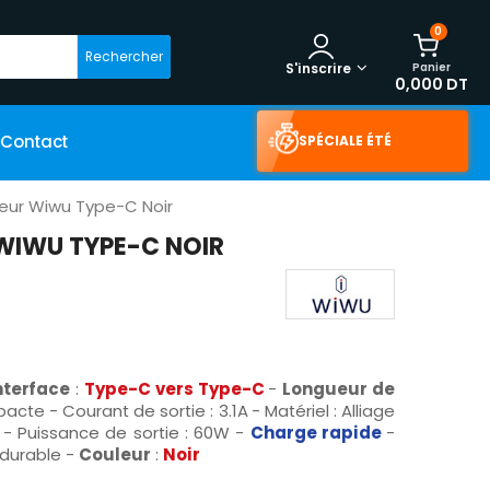
0
Rechercher
Panier
S'inscrire
0,000 DT
Contact
SPÉCIALE ÉTÉ
eur Wiwu Type-C Noir
WIWU TYPE-C NOIR
nterface
:
Type-C vers
Type-C
-
Longueur de
cte - Courant de sortie : 3.1A
- Matériel : Alliage
 - Puissance de sortie : 60W -
Charge rapide
-
durable -
Couleur
:
Noir