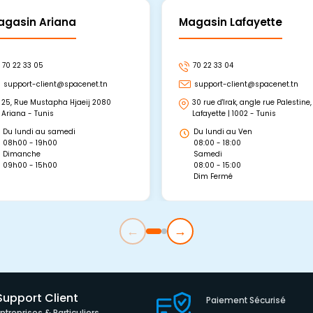
agasin Ariana
Magasin Lafayette
70 22 33 05
70 22 33 04
support-client@spacenet.tn
support-client@spacenet.tn
25, Rue Mustapha Hjaeij 2080
30 rue d'Irak, angle rue Palestine,
Ariana - Tunis
Lafayette | 1002 - Tunis
Du lundi au samedi
Du lundi au Ven
08h00 - 19h00
08:00 - 18:00
Dimanche
Samedi
09h00 - 15h00
08:00 - 15:00
Dim Fermé
←
→
Support Client
Paiement Sécurisé
Entreprises & Particuliers