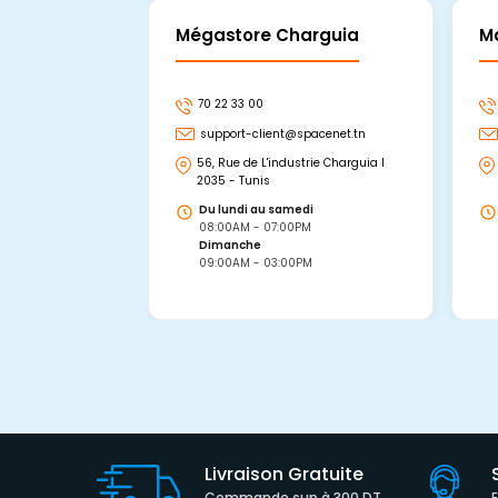
Mégastore Charguia
M
70 22 33 00
support-client@spacenet.tn
56, Rue de L'industrie Charguia I
2035 - Tunis
Du lundi au samedi
08:00AM - 07:00PM
Dimanche
09:00AM - 03:00PM
Livraison Gratuite
Commande sup à 300 DT