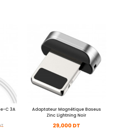
pe-C 3A
Adaptateur Magnétique Baseus
Câble 
Zinc Lightning Noir
U
29,000 DT
DT