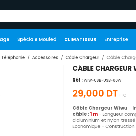
kage
Spéciale Mouled
Entreprise
CLIMATISEUR
Câble Charg
Téléphonie
Accessoires
Câble Chargeur
CÂBLE CHARGEUR 
Réf :
WIW-USB-USB-60W
29,000 DT
TTC
Câble Chargeur Wiwu
-
I
câble
:
1 m
- Longueur compa
d’aluminium et nylon tressé
Economique - Construction 