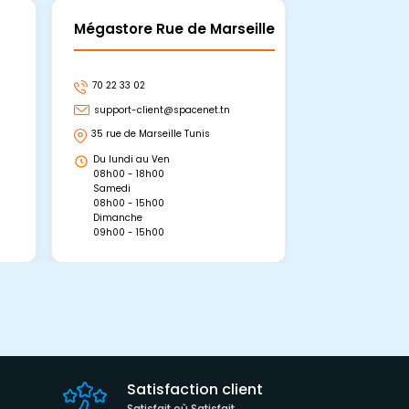
Mégastore Rue de Marseille
Mégastore
70 22 33 02
70 22 33 06
support-client@spacenet.tn
support-clie
35 rue de Marseille Tunis
Avenue Abou 
Hammamet, 
Du lundi au Ven
Du lundi au 
08h00 - 18h00
08h00 - 19h0
Samedi
Dimanche
08h00 - 15h00
09h00 - 15h0
Dimanche
09h00 - 15h00
Satisfaction client
Satisfait où Satisfait