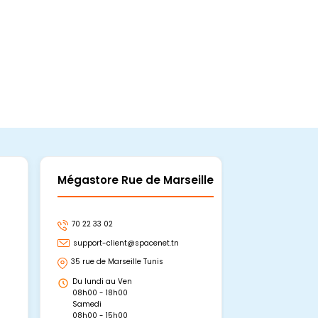
Ajouter Au Panier
Mégastore Rue de Marseille
Mégastore
70 22 33 02
70 22 33 06
support-client@spacenet.tn
support-clie
35 rue de Marseille Tunis
Avenue Abou 
Hammamet, 
Du lundi au Ven
Du lundi au 
08h00 - 18h00
08h00 - 19h0
Samedi
Dimanche
08h00 - 15h00