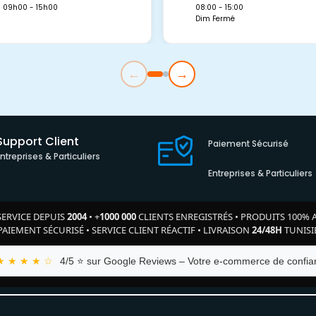
09h00 - 15h00
08:00 - 15:00
Dim Fermé
←
→
Support Client
Paiement Sécurisé
Entreprises & Particuliers
Entreprises & Particuliers
SERVICE DEPUIS
2004
•
+
1000 000
CLIENTS ENREGISTRÉS
•
PRODUITS 100% 
PAIEMENT SÉCURISÉ
•
SERVICE CLIENT RÉACTIF
•
LIVRAISON
24/48H
TUNISI
★ ★ ★ ★ ☆
4/5 ⭐ sur Google Reviews – Votre e-commerce de confian