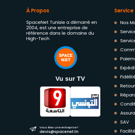
À Propos
Service 
SpaceNet Tunisie a démarré en
Nos M
2004, est une entreprise de
Servic
référence dans le domaine du
High-Tech
Servic
Comm
Paiem
Expédi
Fidéli
Vu sur TV
Retou
Répara
Condit
Assur
SAV
Vous êtes une entreprise ?
Facili
devis@spacenet.tn