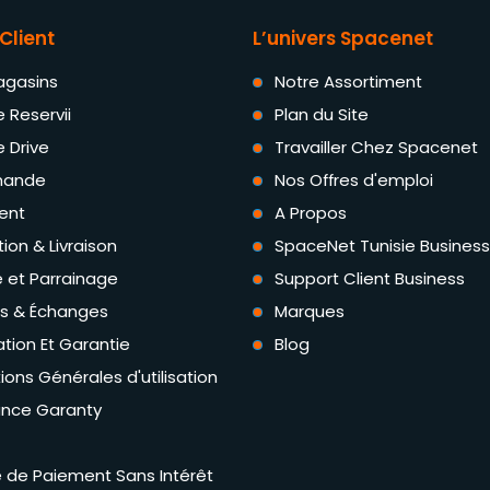
Client
L’univers Spacenet
agasins
Notre Assortiment
e Reservii
Plan du Site
e Drive
Travailler Chez Spacenet
ande
Nos Offres d'emploi
ent
A Propos
tion & Livraison
SpaceNet Tunisie Business
té et Parrainage
Support Client Business
rs & Échanges
Marques
tion Et Garantie
Blog
ions Générales d'utilisation
ance Garanty
té de Paiement Sans Intérêt