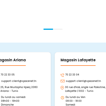
Ajouter Au Panier
Ajouter Au Panier
agasin Ariana
Magasin Lafayette
70 22 33 05
70 22 33 04
support-client@spacenet.tn
support-client@spacenet.tn
25, Rue Mustapha Hjaeij 2080
30 rue d'Irak, angle rue Palestine,
Ariana - Tunis
Lafayette | 1002 - Tunis
Du lundi au samedi
Du lundi au Ven
08h00 - 19h00
08:00 - 18:00
Dimanche
Samedi