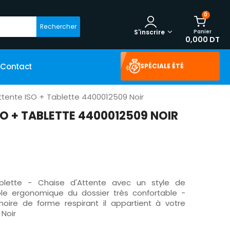
0
Rechercher
Panier
S'inscrire
0,000 DT
Contact
SPÉCIALE ÉTÉ
ttente ISO + Tablette 4400012509 Noir
SO + TABLETTE 4400012509 NOIR
blette - Chaise d'Attente avec un style de
le ergonomique du dossier très confortable -
re de forme respirant il appartient à votre
: Noir