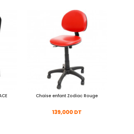
LACE
Chaise enfant Zodiac Rouge
Ch
139,000 DT
En stock