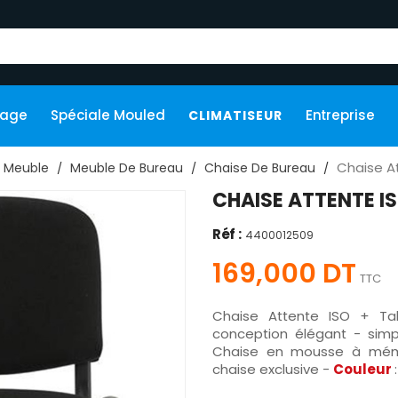
kage
Spéciale Mouled
Entreprise
CLIMATISEUR
Chaise A
Meuble
Meuble De Bureau
Chaise De Bureau
CHAISE ATTENTE I
Réf :
4400012509
169,000 DT
TTC
Chaise Attente ISO + Ta
conception élégant - simp
Chaise en mousse à mémoi
chaise exclusive -
Couleur