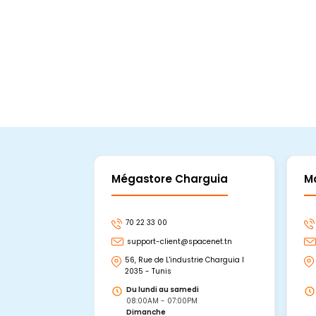
Ajouter Au Panier
Mégastore Charguia
M
70 22 33 00
support-client@spacenet.tn
56, Rue de L'industrie Charguia I
2035 - Tunis
Du lundi au samedi
08:00AM - 07:00PM
Dimanche