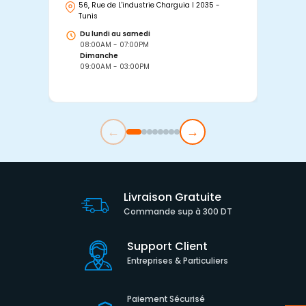
56, Rue de L'industrie Charguia I 2035 -
25
Tunis
Tu
Du lundi au samedi
D
08:00AM - 07:00PM
0
Dimanche
D
09:00AM - 03:00PM
0
←
→
Livraison Gratuite
Commande sup à 300 DT
Support Client
Entreprises & Particuliers
Paiement Sécurisé