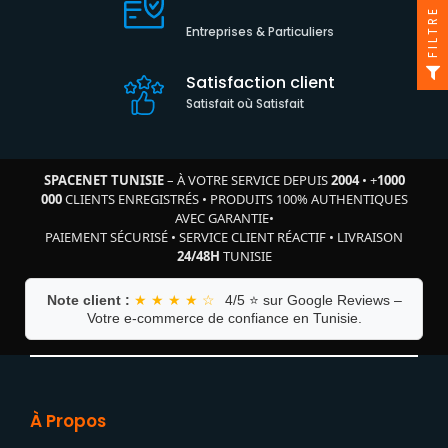
FILTRE
Entreprises & Particuliers
Satisfaction client
Satisfait où Satisfait
SPACENET TUNISIE
– À VOTRE SERVICE DEPUIS
2004
•
+
1000
000
CLIENTS ENREGISTRÉS
•
PRODUITS 100% AUTHENTIQUES
AVEC GARANTIE
•
PAIEMENT SÉCURISÉ
•
SERVICE CLIENT RÉACTIF
•
LIVRAISON
24/48H
TUNISIE
Note client :
★ ★ ★ ★ ☆
4/5 ⭐ sur Google Reviews –
Votre e-commerce de confiance en Tunisie.
À Propos