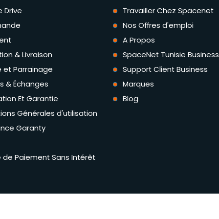
e Drive
Travailler Chez Spacenet
ande
Nos Offres d'emploi
ent
A Propos
tion & Livraison
SpaceNet Tunisie Business
té et Parrainage
Support Client Business
rs & Échanges
Marques
tion Et Garantie
Blog
ions Générales d'utilisation
ance Garanty
té de Paiement Sans Intérêt