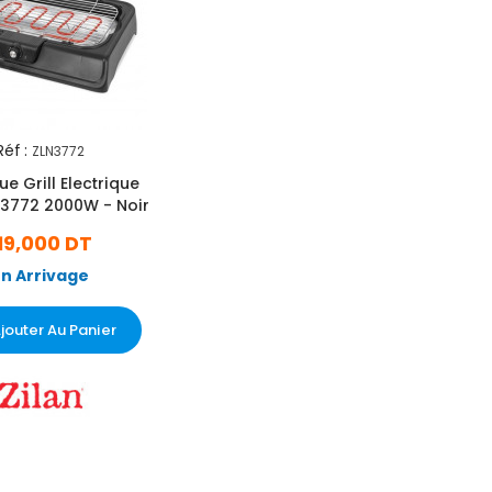
Réf :
ZLN3772
e Grill Electrique
N3772 2000W - Noir
19,000 DT
En Arrivage
jouter Au Panier