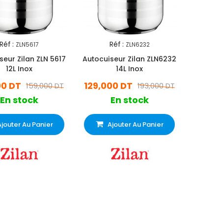
Réf :
Réf :
ZLN5617
ZLN6232
seur Zilan ZLN 5617
Autocuiseur Zilan ZLN6232
12L Inox
14L Inox
00 DT
129,000 DT
159,000 DT
193,000 DT
En stock
En stock
Ajouter Au Panier
Ajouter Au Panier