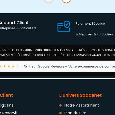
Support Client
Paiement Sécurisé
Entreprises & Particuliers
Entreprises & Particuliers
SERVICE DEPUIS
2004
•
+
1000 000
CLIENTS ENREGISTRÉS
•
PRODUITS 100% 
PAIEMENT SÉCURISÉ
•
SERVICE CLIENT RÉACTIF
•
LIVRAISON
24/48H
TUNISI
★ ★ ★ ★ ☆
4/5 ⭐ sur Google Reviews – Votre e-commerce de confian
Client
L’univers Spacenet
agasins
Notre Assortiment
e Reservii
Plan du Site