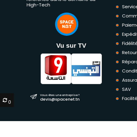
High-Tech
Servic
Comm
Paiem
Expédi
Fidéli
Vu sur TV
Retou
Répara
Condit
Assur
SAV
Vous êtes une entreprise ?
Facili
devis@spacenet.tn
0
0