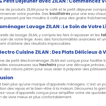
& Petit Déjeuner avec ZILAN : Commencez V
 de produits ZILAN pour le café et le petit déjeuner compre
mmencer votre journée. Des
bouilloires
pour une eau chaud
 en passant par les moulins à café pour des grains fraîcheme
roménager Lavage ZILAN : Le Soin de Votre L
reils de lavage ZILAN, y compris les fers à repasser et les
ta
soin de votre linge. Avec des fonctionnalités avancées et un
ent d'obtenir des résultats impeccables.
Electro Cuisine ZILAN : Des Plats Délicieux à 
e de petit électroménager ZILAN est conçue pour faciliter l
llades savoureuses aux
hachoirs
pour une découpe précise,
 et des robots pétrin pour vous aider à préparer des pâtisseri
usion
t bien plus qu'une marque d'appareils ménagers. C'est un pa
tion des repas et le bien-être à la maison. Découvrez la g
ez-vous d'appareils conçus pour simplifier votre vie quotidi
 de vivre mieux et plus confortablement.