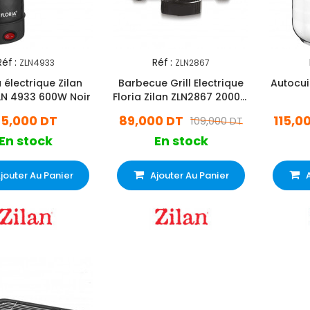
Réf :
Réf :
ZLN4933
ZLN2867
électrique Zilan
Barbecue Grill Electrique
Autocui
ZLN 4933 600W Noir
Floria Zilan ZLN2867 2000W
- Noir
35,000 DT
89,000 DT
115,0
109,000 DT
En stock
En stock
jouter Au Panier
Ajouter Au Panier