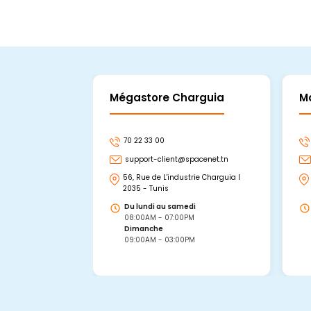
Mégastore Charguia
M
70 22 33 00
support-client@spacenet.tn
56, Rue de L'industrie Charguia I
2035 - Tunis
Du lundi au samedi
08:00AM - 07:00PM
Dimanche
09:00AM - 03:00PM