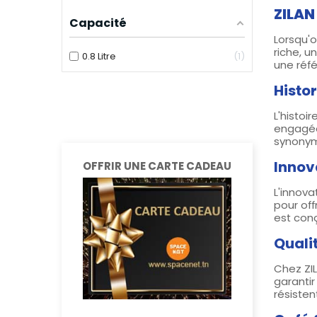
ZILAN
Capacité
Lorsqu'o
riche, u
0.8 Litre
1
une réf
Histo
L'histo
engagée 
synonym
Innov
OFFRIR UNE CARTE CADEAU
L'innova
pour off
est con
Quali
Chez ZIL
garantir
résisten