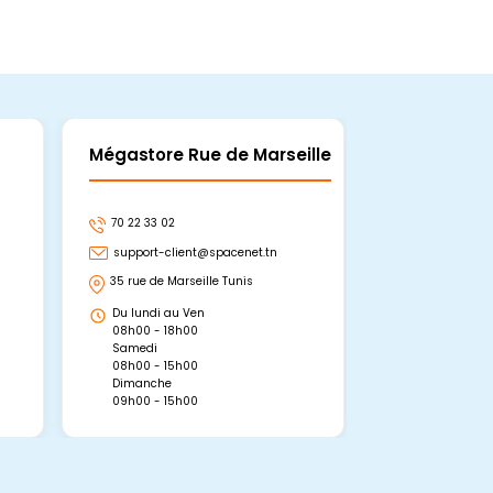
Mégastore Rue de Marseille
Mégastore
70 22 33 02
70 22 33 06
support-client@spacenet.tn
support-clie
35 rue de Marseille Tunis
Avenue Abou 
Hammamet, 
Du lundi au Ven
Du lundi au 
08h00 - 18h00
08h00 - 19h0
Samedi
Dimanche
08h00 - 15h00
09h00 - 15h0
Dimanche
09h00 - 15h00