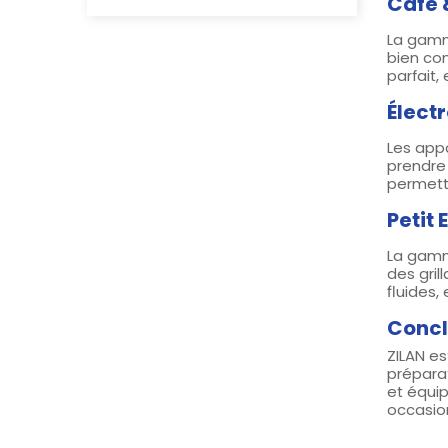
Café 
La gamme
bien co
parfait,
Élect
Les appa
prendre 
permett
Petit 
La gamm
des gri
fluides,
Concl
ZILAN es
prépara
et équip
occasion