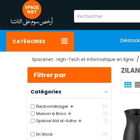
Déstoc
CATÉGORIES
Spacenet : High-Tech et Informatique en ligne
ZILAN
Filtrer par
Catégories
+
Électroménager
3
+
Maison & Brico
2
+
Spécial Aïd al-Adha
1
En Stock
4