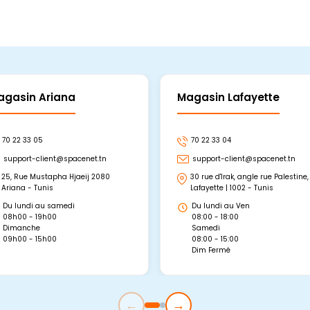
agasin Ariana
Magasin Lafayette
70 22 33 05
70 22 33 04
support-client@spacenet.tn
support-client@spacenet.tn
25, Rue Mustapha Hjaeij 2080
30 rue d'Irak, angle rue Palestine,
Ariana - Tunis
Lafayette | 1002 - Tunis
Du lundi au samedi
Du lundi au Ven
08h00 - 19h00
08:00 - 18:00
Dimanche
Samedi
09h00 - 15h00
08:00 - 15:00
Dim Fermé
←
→