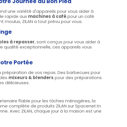
otre Journée du Bon Pied
nd une variété d'appareils pour vous aider à
e rapide aux
machines à café
pour un café
nt moulus, ZILAN a tout prévu pour vous.
inge
bles à repasser
, sont conçus pour vous aider à
e qualité exceptionnelle, ces appareils vous
Votre Portée
a préparation de vos repas. Des barbecues pour
 des
mixeurs & blenders
pour des préparations
es délicieuses.
rtenaire fiable pour les tâches ménagères, la
amme complète de produits ZILAN sur Spacenet.tn
enne. Avec ZILAN, chaque jour à la maison est une