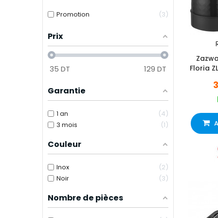
Promotion
3
Prix
Zazwa 
Floria 
35
DT
129
DT
Garantie
1 an
4
A
3 mois
1
Couleur
Inox
2
Noir
3
Nombre de pièces