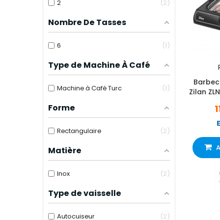
2
2
Nombre De Tasses
6
1
Type de Machine À Café
Barbecu
Machine à Café Turc
1
Zilan ZL
Forme
1
Rectangulaire
2
A
Matière
Inox
2
Type de vaisselle
Autocuiseur
2