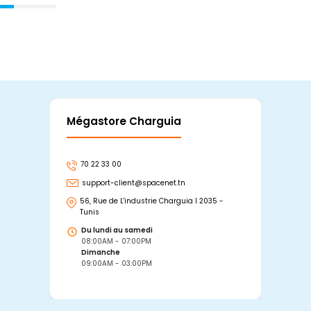
Mégastore Charguia
Mag
70 22 33 00
7
support-client@spacenet.tn
s
56, Rue de L'industrie Charguia I 2035 -
25
Tunis
Tu
Du lundi au samedi
D
08:00AM - 07:00PM
0
Dimanche
D
09:00AM - 03:00PM
0