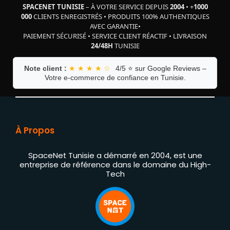
SPACENET TUNISIE
– À VOTRE SERVICE DEPUIS
2004
•
+
1000
000
CLIENTS ENREGISTRÉS
•
PRODUITS 100% AUTHENTIQUES
AVEC GARANTIE
•
PAIEMENT SÉCURISÉ
•
SERVICE CLIENT RÉACTIF
•
LIVRAISON
24/48H
TUNISIE
Note client :
★ ★ ★ ★ ☆
4/5 ⭐ sur Google Reviews –
Votre e-commerce de confiance en Tunisie.
À Propos
SpaceNet Tunisie a démarré en 2004, est une
entreprise de référence dans le domaine du High-
Tech