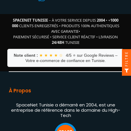
SPACENET TUNISIE
– À VOTRE SERVICE DEPUIS
2004
•
+
1000
000
CLIENTS ENREGISTRÉS
•
PRODUITS 100% AUTHENTIQUES
AVEC GARANTIE
•
PAIEMENT SÉCURISÉ
•
SERVICE CLIENT RÉACTIF
•
LIVRAISON
24/48H
TUNISIE
FILTRE
Note client :
★ ★ ★ ★ ☆
4/5 ⭐ sur Google Reviews –
Votre e-commerce de confiance en Tunisie.
À Propos
SpaceNet Tunisie a démarré en 2004, est une
entreprise de référence dans le domaine du High-
Tech