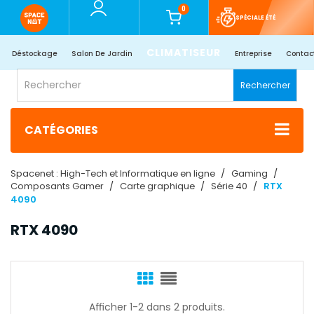
0
SPÉCIALE ÉTÉ
CLIMATISEUR
Déstockage
Salon De Jardin
Entreprise
Contac
Rechercher
CATÉGORIES
Spacenet : High-Tech et Informatique en ligne
Gaming
Composants Gamer
Carte graphique
Série 40
RTX
4090
RTX 4090
Afficher 1-2 dans 2 produits.