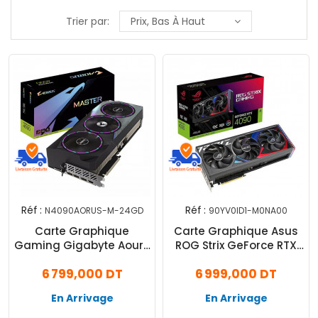
Trier par:
Prix, Bas À Haut
Réf :
Réf :
N4090AORUS-M-24GD
90YV0ID1-M0NA00
Carte Graphique
Carte Graphique Asus
Gaming Gigabyte Aours
ROG Strix GeForce RTX
RTX 4090 Master 24Go
4090 24Go GDDR6X
6 799,000 DT
6 999,000 DT
En Arrivage
En Arrivage