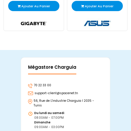
Ajouter Au Panier
Ajouter Au Panier
Mégastore Charguia
Mag
70 22 33 00
7
support-client@spacenet.tn
s
56, Rue de L'industrie Charguia I 2035 -
25
Tunis
Tu
Du lundi au samedi
D
08:00AM - 07:00PM
0
Dimanche
D
09:00AM - 03:00PM
0