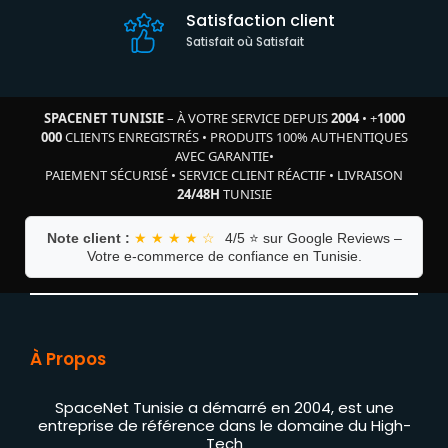
Satisfaction client
Satisfait où Satisfait
SPACENET TUNISIE
– À VOTRE SERVICE DEPUIS
2004
•
+
1000
000
CLIENTS ENREGISTRÉS
•
PRODUITS 100% AUTHENTIQUES
AVEC GARANTIE
•
PAIEMENT SÉCURISÉ
•
SERVICE CLIENT RÉACTIF
•
LIVRAISON
24/48H
TUNISIE
Note client :
★ ★ ★ ★ ☆
4/5 ⭐ sur Google Reviews –
Votre e-commerce de confiance en Tunisie.
À Propos
SpaceNet Tunisie a démarré en 2004, est une
entreprise de référence dans le domaine du High-
Tech