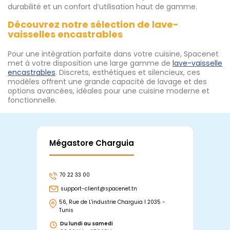
durabilité et un confort d’utilisation haut de gamme.
Découvrez notre sélection de lave-
vaisselles encastrables
Pour une intégration parfaite dans votre cuisine, Spacenet
met à votre disposition une large gamme de
lave-vaisselle
encastrables
. Discrets, esthétiques et silencieux, ces
modèles offrent une grande capacité de lavage et des
options avancées, idéales pour une cuisine moderne et
fonctionnelle.
Mégastore Charguia
Mag
70 22 33 00
7
support-client@spacenet.tn
s
56, Rue de L'industrie Charguia I 2035 -
25
Tunis
Tu
Du lundi au samedi
D