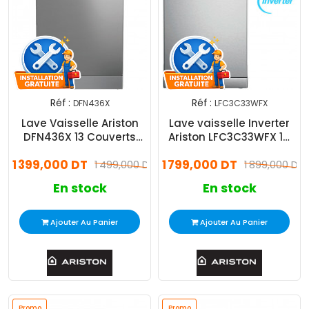
Réf :
Réf :
DFN436X
LFC3C33WFX
Lave Vaisselle Ariston
Lave vaisselle Inverter
DFN436X 13 Couverts
Ariston LFC3C33WFX 14
Inox
Couverts Inox
1 399,000 DT
1 799,000 DT
1 499,000 DT
1 899,000 DT
En stock
En stock
Ajouter Au Panier
Ajouter Au Panier
Promo
Promo