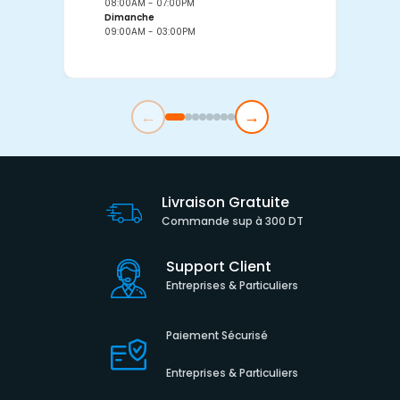
08:00AM - 07:00PM
0
Dimanche
D
09:00AM - 03:00PM
0
←
→
Livraison Gratuite
Commande sup à 300 DT
Support Client
Entreprises & Particuliers
Paiement Sécurisé
Entreprises & Particuliers