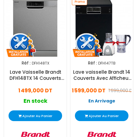
Promo
Réf :
Réf :
DFH148TX
DFH147TB
Lave Vaisselle Brandt
Lave vaisselle Brandt 14
DFH148TX 14 Couverts
Couverts Avec Afficheur
Inox
Noir
1 499,000 DT
1 599,000 DT
1 699,000 DT
En stock
En Arrivage
Ajouter Au Panier
Ajouter Au Panier