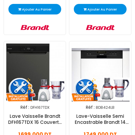
Ajouter Au Panier
Ajouter Au Panier
Réf :
Réf :
DFH167TDX
BDB424LB
Lave Vaisselle Brandt
Lave-Vaisselle Semi
DFH167TDX 16 Couverts
Encastrable Brandt 14
Silver
Couverts Noir
1 699,000 DT
1 749,000 DT
(BDB424LB)