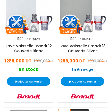
Réf :
Réf :
DFP129DW
DFH135TDS
Lave Vaisselle Brandt 12
Lave Vaisselle Brandt 13
Couverts Blanc
Couverts Silver
DFP129DW + Afficheur
1 289,000 DT
1 299,000 DT
1 389,000 DT
1 399,000 DT
En stock
En Arrivage
Ajouter Au Panier
Ajouter Au Panier