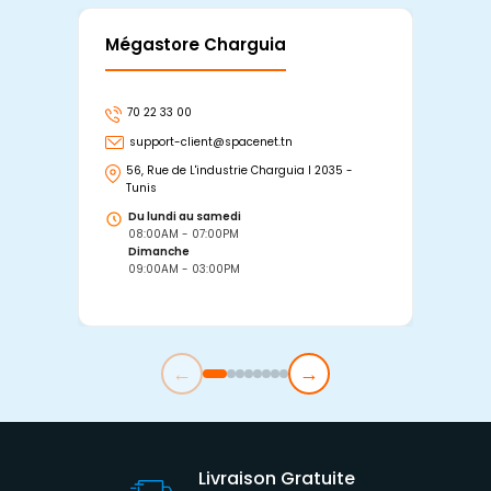
Mégastore Charguia
Mag
70 22 33 00
7
support-client@spacenet.tn
s
56, Rue de L'industrie Charguia I 2035 -
25
Tunis
Tu
Du lundi au samedi
D
08:00AM - 07:00PM
0
Dimanche
D
09:00AM - 03:00PM
0
←
→
Livraison Gratuite