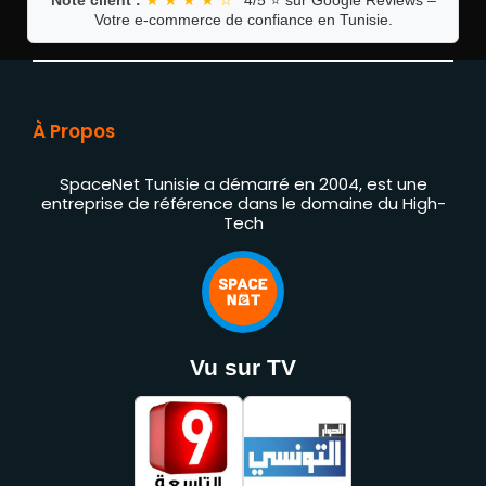
Note client :
★ ★ ★ ★ ☆
4/5 ⭐ sur Google Reviews –
Votre e-commerce de confiance en Tunisie.
À Propos
SpaceNet Tunisie a démarré en 2004, est une
entreprise de référence dans le domaine du High-
Tech
Vu sur TV