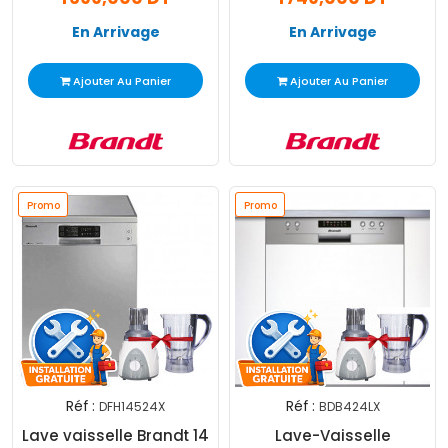
En Arrivage
En Arrivage
Ajouter Au Panier
Ajouter Au Panier
Promo
Promo
Réf :
Réf :
DFH14524X
BDB424LX
Lave vaisselle Brandt 14
Lave-Vaisselle