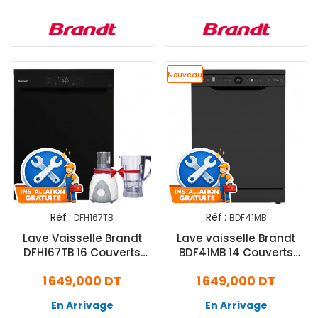
Nouveau
Réf :
Réf :
DFH167TB
BDF41MB
Lave Vaisselle Brandt
Lave vaisselle Brandt
DFH167TB 16 Couverts
BDF41MB 14 Couverts
Noir
Noir
1 649,000 DT
1 649,000 DT
En Arrivage
En Arrivage