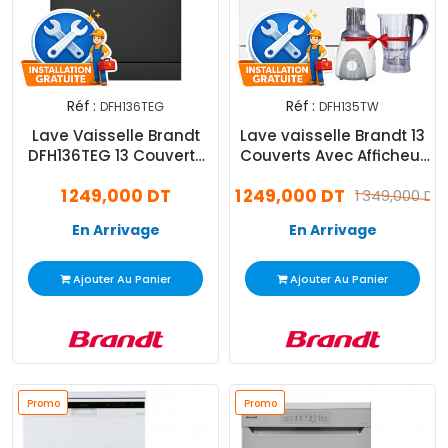
Réf :
Réf :
DFH136TEG
DFH135TW
Lave Vaisselle Brandt
Lave vaisselle Brandt 13
DFH136TEG 13 Couverts
Couverts Avec Afficheur
Gris
Blanc
1 249,000 DT
1 249,000 DT
1 349,000 DT
En Arrivage
En Arrivage
Ajouter Au Panier
Ajouter Au Panier
Promo
Promo