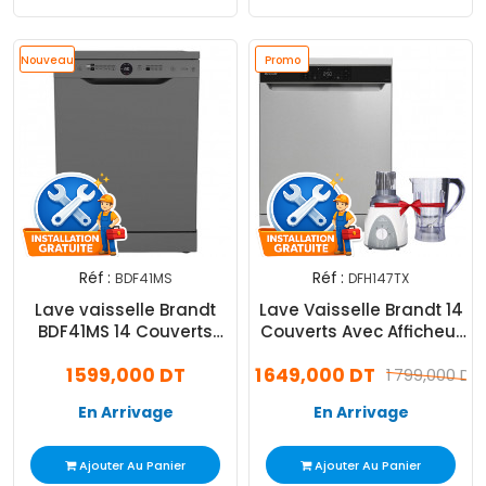
Nouveau
Promo
Réf :
Réf :
BDF41MS
DFH147TX
Lave vaisselle Brandt
Lave Vaisselle Brandt 14
BDF41MS 14 Couverts
Couverts Avec Afficheur
Silver
Inox
1 599,000 DT
1 649,000 DT
1 799,000 DT
En Arrivage
En Arrivage
Ajouter Au Panier
Ajouter Au Panier