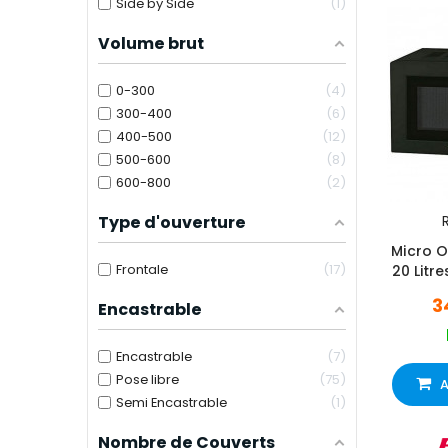
Side by Side
1
Volume brut
0-300
4
300-400
6
400-500
12
500-600
8
600-800
2
Type d'ouverture
R
Micro 
Frontale
17
20 Litr
3
Encastrable
Encastrable
7
Pose libre
75
A
Semi Encastrable
1
Nombre de Couverts