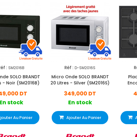
éf :
Réf :
R
SM2016B
D-SM2016S
Onde SOLO BRANDT
Micro Onde SOLO BRANDT
Pla
es - Noir (SM2016B)
20 Litres - Silver (SM2016S)
Enca
BPE63
49,000 DT
349,000 DT
4
En stock
En stock
jouter Au Panier
Ajouter Au Panier