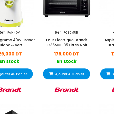
Réf :
Réf :
PAI-40V
FC35MUB
Agrume 40W Brandt
Four Electrique Brandt
Aspir
 Blanc & vert
FC35MUB 35 Litres Noir
Bra
29,000 DT
179,000 DT
1
En stock
En stock
jouter Au Panier
Ajouter Au Panier