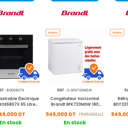
Promo
Promo
éf :
Réf :
Ré
BOE6807X
D-BFK720MSW
astrable Électrique
Congélateur Horizontal
Réfr
BOE6807X 65 Litres
Brandt BFK720MSW 180
BDT321
Inox
Litres Blanc
49,000 DT
949,000 DT
949,0
1 049,000 DT
En stock
En stock