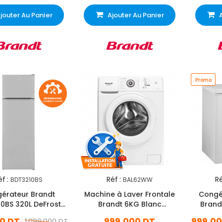
jouter Au Panier
Ajouter Au Panier
Promo
f :
Réf :
Ré
BDT3210BS
BAL62WW
gérateur Brandt
Machine à Laver Frontale
Congél
0BS 320L DeFrost
Brandt 6KG Blanc
Brand
Silver
(BAL62WW)
0 DT
999,000 DT
999,00
1 099,000 DT