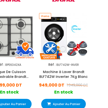
Promo
éf :
Réf :
BPE6342XA
BLF742W-INVER
que De Cuisson
Machine à Laver Brandt
strable Brandt
BLF742W Inverter 7Kg Blanc
42XA 4 Feux 60Cm
99,000 DT
949,000 DT
1 049,000 DT
Inox
En stock
En stock
Ajouter Au Panier
Ajouter Au Panier