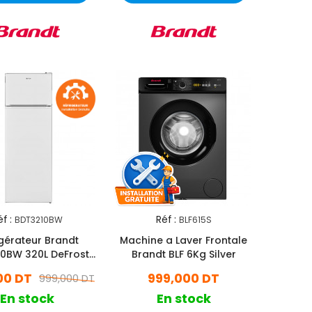
f :
Réf :
BDT3210BW
BLF615S
igérateur Brandt
Machine a Laver Frontale
0BW 320L DeFrost
Brandt BLF 6Kg Silver
Blanc
00 DT
999,000 DT
999,000 DT
En stock
En stock