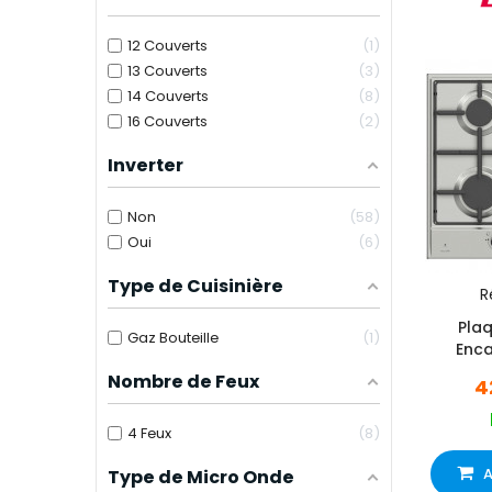
12 Couverts
1
13 Couverts
3
14 Couverts
8
16 Couverts
2
Inverter
Non
58
Oui
6
Type de Cuisinière
R
Pla
Gaz Bouteille
1
Enca
BPE634
Nombre de Feux
4
4 Feux
8
A
Type de Micro Onde