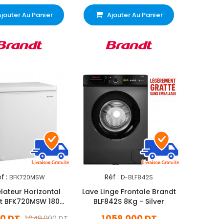
Ajouter Au Panier
Ajouter Au Panier
f :
Réf :
BFK720MSW
D-BLF842S
ateur Horizontal
Lave Linge Frontale Brandt
t BFK720MSW 180
BLF842S 8Kg - Silver
Litres Blanc
0 DT
1 059,000 DT
1 049,000 DT