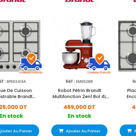
éf :
Réf :
R
BPE6341XA
KM650BR
que De Cuisson
Robot Pétrin Brandt
Pla
strable Brandt
Multifonction 2en1 Bol 4L
Enca
1XA 4 Feux 60Cm
(KM650BR)
BPE63
29,000 DT
469,000 DT
4
Inox
En stock
En stock
jouter Au Panier
Ajouter Au Panier