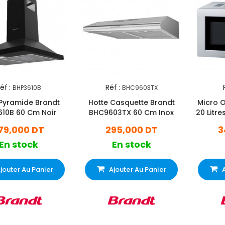
éf :
Réf :
BHP3610B
BHC9603TX
 Pyramide Brandt
Hotte Casquette Brandt
Micro 
610B 60 Cm Noir
BHC9603TX 60 Cm Inox
20 Litre
79,000 DT
295,000 DT
3
En stock
En stock
jouter Au Panier
Ajouter Au Panier