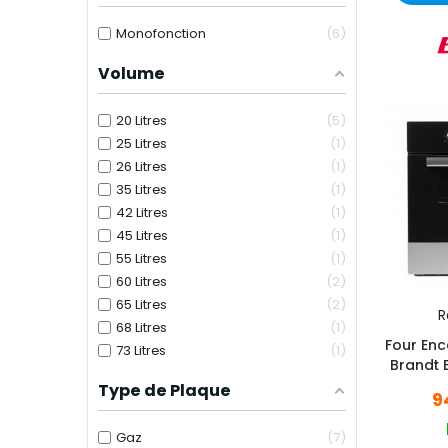
Monofonction
6
Volume
20 Litres
5
25 Litres
1
26 Litres
1
35 Litres
1
42 Litres
1
45 Litres
1
55 Litres
1
60 Litres
2
65 Litres
2
R
68 Litres
1
Four Enc
73 Litres
1
Brandt 
Type de Plaque
9
Gaz
7