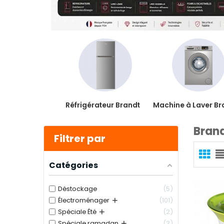
Réfrigérateur Brandt
Machine à Laver Br
Bran
Filtrer par
Catégories
Déstockage
5
+
Électroménager
101
+
Spéciale Été
2
+
Spéciale ramadan
3