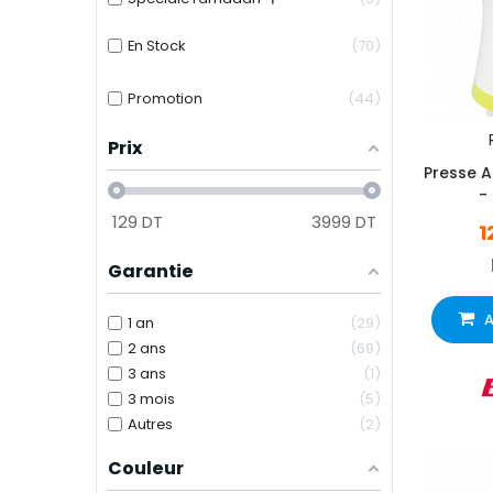
En Stock
70
Promotion
44
Prix
Presse 
-
129
DT
3999
DT
1
Garantie
A
1 an
29
2 ans
69
3 ans
1
3 mois
5
Autres
2
Couleur