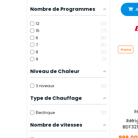
Nombre de Programmes
A
12
3
15
7
6
8
7
5
Promo
8
2
9
1
Niveau de Chaleur
3 niveaux
2
Type de Chauffage
Ré
Électrique
2
Réfri
Nombre de vitesses
BDT321
999,00