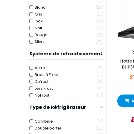
Blanc
28
Gris
3
Inox
22
Noir
29
Rouge
2
Silver
23
R
Système de refroidissement
Hotte
BHP3
Autre
2
Brassé Frost
4
2
Defrost
8
Less Frost
1
NoFrost
17
A
Type de Réfrigérateur
Combiné
4
Double portes
22