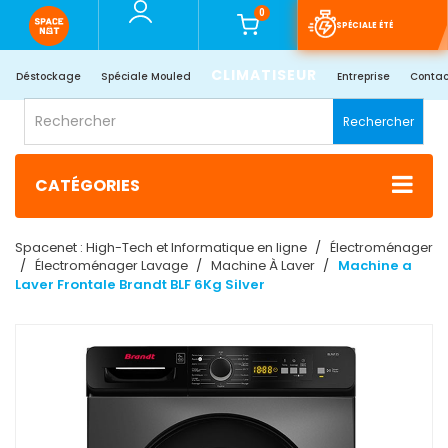
0
SPÉCIALE ÉTÉ
CLIMATISEUR
Déstockage
Spéciale Mouled
Entreprise
Contac
Rechercher
CATÉGORIES
Spacenet : High-Tech et Informatique en ligne
Électroménager
Électroménager Lavage
Machine À Laver
Machine a
Laver Frontale Brandt BLF 6Kg Silver