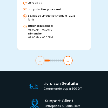
70 22 33 00
7
support-client@spacenet.tn
s
56, Rue de L'industrie Charguia I 2035 -
25
Tunis
Tu
Du lundi au samedi
D
08:00AM - 07:00PM
0
Dimanche
D
09:00AM - 03:00PM
0
←
→
Livraison Gratuite
Commande sup à 300 DT
Support Client
Entreprises & Particuliers