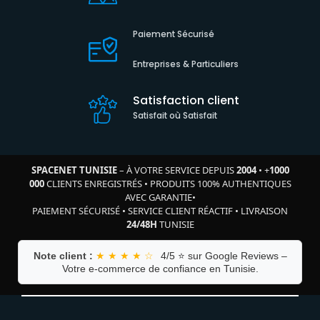
Paiement Sécurisé
Entreprises & Particuliers
Satisfaction client
Satisfait où Satisfait
SPACENET TUNISIE
– À VOTRE SERVICE DEPUIS
2004
•
+
1000
000
CLIENTS ENREGISTRÉS
•
PRODUITS 100% AUTHENTIQUES
AVEC GARANTIE
•
PAIEMENT SÉCURISÉ
•
SERVICE CLIENT RÉACTIF
•
LIVRAISON
24/48H
TUNISIE
Note client :
★ ★ ★ ★ ☆
4/5 ⭐ sur Google Reviews –
Votre e-commerce de confiance en Tunisie.