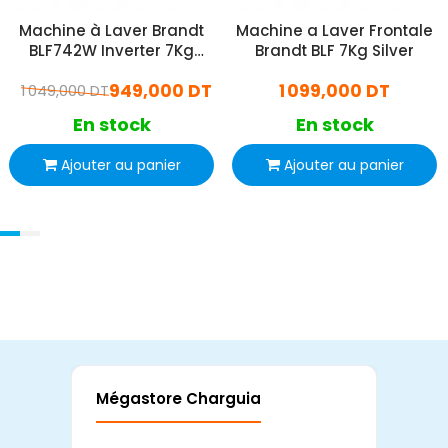
Machine à Laver Brandt
Machine a Laver Frontale
BLF742W Inverter 7Kg
Brandt BLF 7Kg Silver
Blanc
949,000 DT
1 099,000 DT
1 049,000 DT
En stock
En stock
Ajouter au panier
Ajouter au panier
Mégastore Charguia
Mag