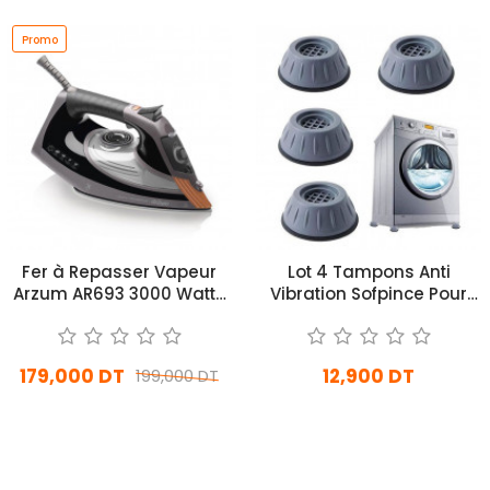
Promo
Fer à Repasser Vapeur
Lot 4 Tampons Anti
Arzum AR693 3000 Watts
Vibration Sofpince Pour
Noir
Machine à Laver Gris
179,000 DT
12,900 DT
199,000 DT
En stock
En stock
Ajouter Au Panier
Ajouter Au Panier