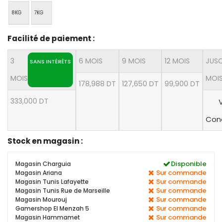
8KG
7KG
Facilité de paiement :
3
6 MOIS
9 MOIS
12 MOIS
JUSQ
SANS INTÉRÊTS
MOIS
MOI
178,988 DT
127,650 DT
99,900 DT
333,000 DT
V
Cond
Stock en magasin :
Disponible
Magasin Charguia
Sur commande
Magasin Ariana
Sur commande
Magasin Tunis Lafayette
Sur commande
Magasin Tunis Rue de Marseille
Sur commande
Magasin Mourouj
Sur commande
Gamershop El Menzah 5
Sur commande
Magasin Hammamet