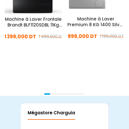
Machine à Laver
Machine à Laver Frontale
Premium 8 KG 1400 Silver
Brandt BLF1120SDBL 11Kg
(ALLP81400.S01)
Dark Silver
999,000 DT
1 399,000 DT
1 199,000 DT
1 499,000 DT
En stock
En stock
Ajouter Au Panier
Ajouter Au Panier
Mégastore Charguia
Mag