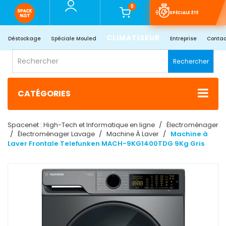
0
SPÉCIALE ÉTÉ
CLIMATISEUR
Déstockage
Spéciale Mouled
Entreprise
Contac
Rechercher
CATÉGORIES
Spacenet : High-Tech et Informatique en ligne
Électroménager
Électroménager Lavage
Machine À Laver
Machine à
Laver Frontale Telefunken MACH-9KG1400TDG 9Kg Gris