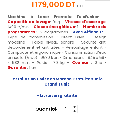
1 179,000 DT
TTC
Machine à Laver Frontale Telefunken
-
Capacité
de lavage
: 9Kg
-
Vitesse d'essorage
:
1400 tr/min -
Classe énergétique
: 1 -
Nombre de
programmes
: 15 Programmes -
Avec Afficheur
-
Type de transmission : Direct Drive - Design
moderne - Faible niveau sonore - Sécurité anti
débordement et antifuites - Verrouillage enfant -
Compacte et ergonomique - Consommation d’eau
annuelle (A wc) : 9680 l/an - Dimensions : 845 x 597
x 582 mm - Poids : 79 kg -
Couleur
: Gris -
Garantie
: 1 an
Installation + Mise en Marche Gratuite sur le
Grand Tunis
+ Livraison gratuite
Quantité