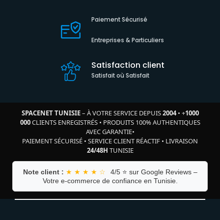
Paiement Sécurisé
Entreprises & Particuliers
Satisfaction client
Satisfait où Satisfait
SPACENET TUNISIE
– À VOTRE SERVICE DEPUIS
2004
•
+
1000
000
CLIENTS ENREGISTRÉS
•
PRODUITS 100% AUTHENTIQUES
AVEC GARANTIE
•
PAIEMENT SÉCURISÉ
•
SERVICE CLIENT RÉACTIF
•
LIVRAISON
24/48H
TUNISIE
Note client :
★ ★ ★ ★ ☆
4/5 ⭐ sur Google Reviews –
Votre e-commerce de confiance en Tunisie.