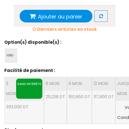
Ajouter au panier
Derniers articles en stock
Option(s) disponible(s) :
10KG
Facilité de paiement :
3
6 MOIS
9 MOIS
12 MOIS
JUSQU
SANS INTÉRÊTS
MOIS
MOIS
211,238 DT
150,650 DT
117,900 DT
393,000 DT
Vo
Condi