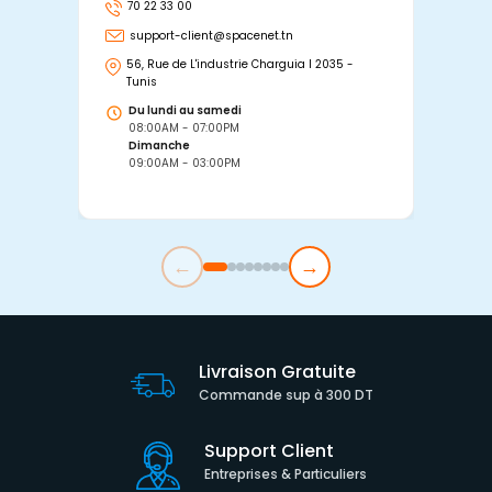
70 22 33 00
7
support-client@spacenet.tn
s
56, Rue de L'industrie Charguia I 2035 -
25
Tunis
Tu
Du lundi au samedi
D
08:00AM - 07:00PM
0
Dimanche
D
09:00AM - 03:00PM
0
←
→
Livraison Gratuite
Commande sup à 300 DT
Support Client
Entreprises & Particuliers