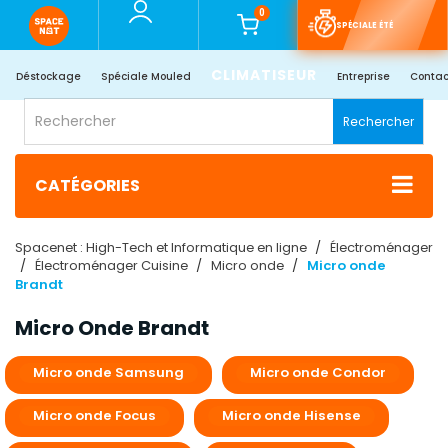
0
SPÉCIALE ÉTÉ
CLIMATISEUR
Déstockage
Spéciale Mouled
Entreprise
Contac
Rechercher
CATÉGORIES
Spacenet : High-Tech et Informatique en ligne
Électroménager
Électroménager Cuisine
Micro onde
Micro onde
Brandt
Micro Onde Brandt
Micro onde Samsung
Micro onde Condor
Micro onde Focus
Micro onde Hisense