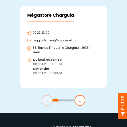
Mégastore Charguia
Mag
70 22 33 00
7
support-client@spacenet.tn
s
56, Rue de L'industrie Charguia I 2035 -
25
Tunis
Tu
Du lundi au samedi
D
08:00AM - 07:00PM
0
Dimanche
D
09:00AM - 03:00PM
0
FILTRE
←
→