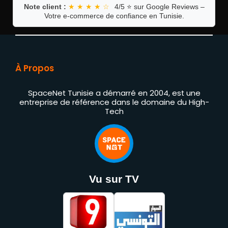
Note client :
★ ★ ★ ★ ☆
4/5 ⭐ sur Google Reviews –
Votre e-commerce de confiance en Tunisie.
À Propos
SpaceNet Tunisie a démarré en 2004, est une
entreprise de référence dans le domaine du High-
Tech
Vu sur TV