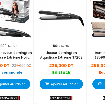
Réf :
Réf :
S7307
S7202
 Cheveux Remington
Lisseur Remington
Remin
sse Extrême Noir
Aqualisse Extreme S7202
S8590
(S7307)
00 DT
225,000 DT
255,0
235,000 DT
En stock
r commande
Rup
jouter Au Panier
Ajouter Au Panier