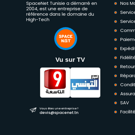
SpaceNet Tunisie a démarré en
Nos M
2004, est une entreprise de
Servic
référence dans le domaine du
High-Tech
Servic
Comm
Paiem
Expédi
Fidéli
Vu sur TV
Retou
Répara
Condit
Assur
SAV
Vous êtes une entreprise ?
Facili
devis@spacenet.tn