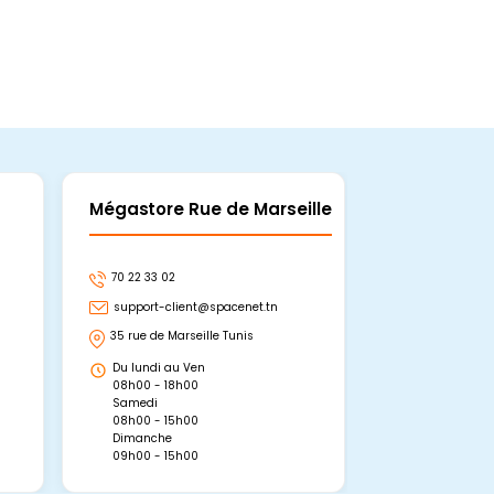
Mégastore Rue de Marseille
Mégastore
70 22 33 02
70 22 33 06
support-client@spacenet.tn
support-clie
35 rue de Marseille Tunis
Avenue Abou 
Hammamet, 
Du lundi au Ven
Du lundi au 
08h00 - 18h00
08h00 - 19h0
Samedi
Dimanche
08h00 - 15h00
09h00 - 15h0
Dimanche
09h00 - 15h00