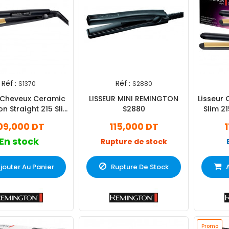
Réf :
Réf :
S1370
S2880
 Cheveux Ceramic
LISSEUR MINI REMINGTON
Lisseur
n Straight 215 Slim
S2880
Slim 2
Hair Noir
09,000 DT
115,000 DT
En stock
Rupture de stock
jouter Au Panier
Rupture De Stock
Promo