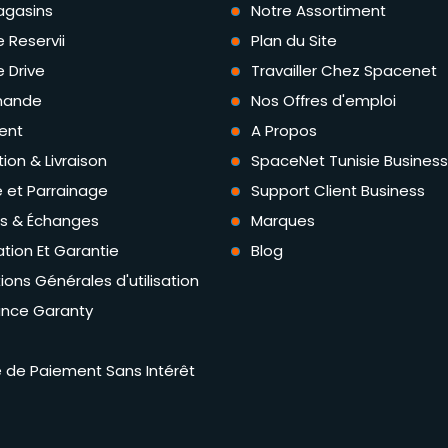
agasins
Notre Assortiment
e Reservii
Plan du Site
e Drive
Travailler Chez Spacenet
ande
Nos Offres d'emploi
ent
A Propos
tion & Livraison
SpaceNet Tunisie Business
té et Parrainage
Support Client Business
rs & Échanges
Marques
tion Et Garantie
Blog
ions Générales d'utilisation
ance Garanty
té de Paiement Sans Intérêt