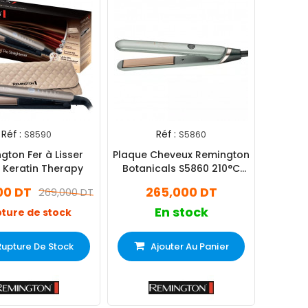
Réf :
Réf :
S8590
S5860
gton Fer à Lisser
Plaque Cheveux Remington
 Keratin Therapy
Botanicals S5860 210°C
Vert
00 DT
265,000 DT
269,000 DT
En stock
ture de stock
Rupture De Stock
Ajouter Au Panier