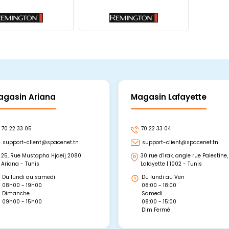
agasin Ariana
Magasin Lafayette
70 22 33 05
70 22 33 04
support-client@spacenet.tn
support-client@spacenet.tn
25, Rue Mustapha Hjaeij 2080
30 rue d'Irak, angle rue Palestine,
Ariana - Tunis
Lafayette | 1002 - Tunis
Du lundi au samedi
Du lundi au Ven
08h00 - 19h00
08:00 - 18:00
Dimanche
Samedi
09h00 - 15h00
08:00 - 15:00
Dim Fermé