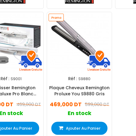
Promo
Réf :
Réf :
S9001
S9880
lisser Remington
Plaque Cheveux Remington
aluxe Pro Blanc
Proluxe You S9880 Gris
(S9001)
00 DT
469,000 DT
469,000 DT
599,000 DT
En stock
En stock
jouter Au Panier
Ajouter Au Panier