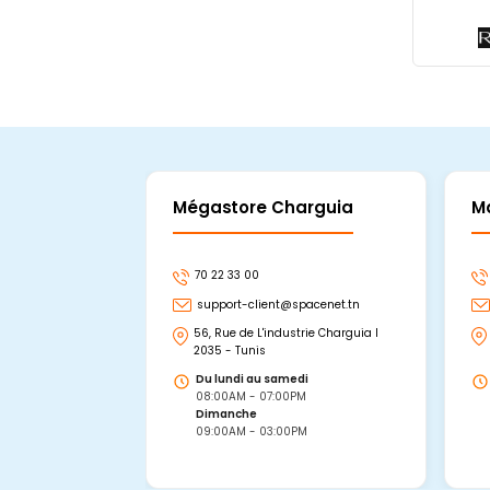
Mégastore Charguia
M
70 22 33 00
support-client@spacenet.tn
56, Rue de L'industrie Charguia I
2035 - Tunis
Du lundi au samedi
08:00AM - 07:00PM
Dimanche
09:00AM - 03:00PM