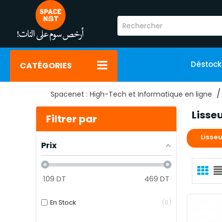
Déstoc
CATÉGORIES
Spacenet : High-Tech et Informatique en ligne
Lisse
Filtrer par
Lisseu
Prix
109
DT
469
DT
En Stock
8