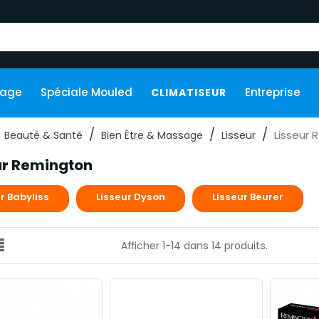
kage
Spéciale Mouled
Entreprise
CLIMATISEUR
Lisseur
Beauté & Santé
Bien Être & Massage
Lisseur
ur Remington
r Babyliss
Lisseur Dyson
Lisseur Beurer
Afficher 1-14 dans 14 produits.