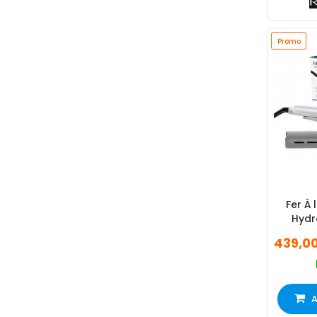
Promo
Fer À 
Hydr
439,0
A