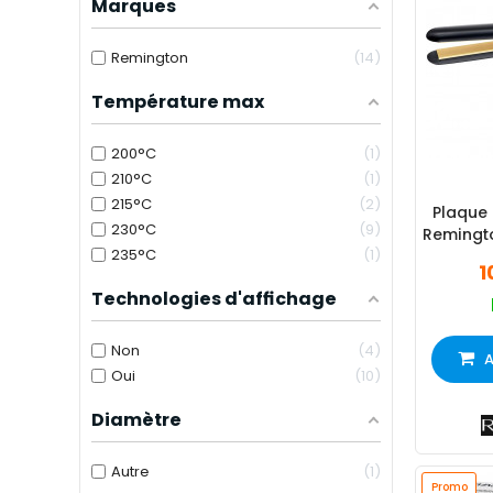
Marques
Remington
14
Température max
200°C
1
210°C
1
215°C
2
Plaque
230°C
9
Remingto
235°C
1
1
Technologies d'affichage
Non
4
A
Oui
10
Diamètre
Autre
1
Promo