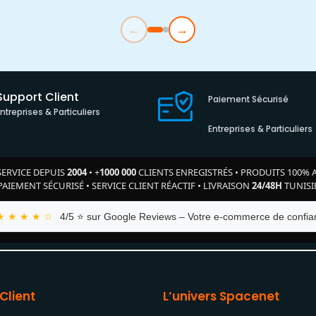
←
→
Support Client
Paiement Sécurisé
Entreprises & Particuliers
Entreprises & Particuliers
SERVICE DEPUIS
2004
•
+
1000 000
CLIENTS ENREGISTRÉS
•
PRODUITS 100% 
PAIEMENT SÉCURISÉ
•
SERVICE CLIENT RÉACTIF
•
LIVRAISON
24/48H
TUNISI
★ ★ ★ ★ ☆
4/5 ⭐ sur Google Reviews – Votre e-commerce de confian
Client
L’univers Spacenet