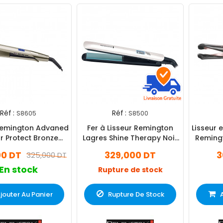
Réf :
Réf :
S8605
S8500
Remington Advaned
Fer à Lisseur Remington
Lisseur 
r Protect Bronze
Lagres Shine Therapy Noir
Remingt
(S8605)
& Blanc (S8500)
Co
00 DT
329,000 DT
3
325,000 DT
En stock
Rupture de stock
jouter Au Panier
Rupture De Stock