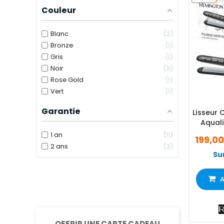
Couleur
Blanc
2
Bronze
1
Gris
1
Noir
9
Rose Gold
1
Vert
1
Garantie
Lisseur
Aquali
1 an
11
199,0
2 ans
3
Su
A
OFFRIR UNE CARTE CADEAU