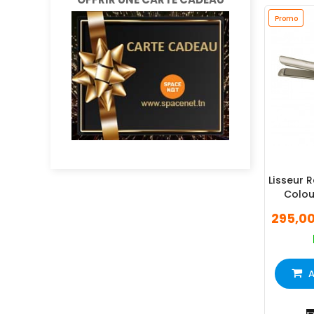
Promo
Lisseur 
Colou
295,0
A