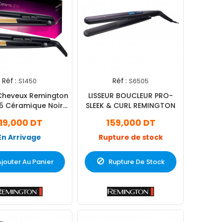
Réf :
Réf :
S1450
S6505
 Cheveux Remington
LISSEUR BOUCLEUR PRO-
15 Céramique Noir
SLEEK & CURL REMINGTON
(S1450)
119,000 DT
159,000 DT
En Arrivage
Rupture de stock
Ajouter Au Panier
Rupture De Stock