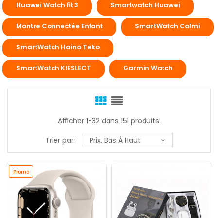
Huawei Watch fit 3
Smartwatch Huawei
Montre Connectée Enfant
SmartWatch Colmi
SmartWatch Haino Teko
SmartWatch KIESLECT
Garmin Watch
Afficher 1-32 dans 151 produits.
Trier par:
Prix, Bas À Haut
Promo