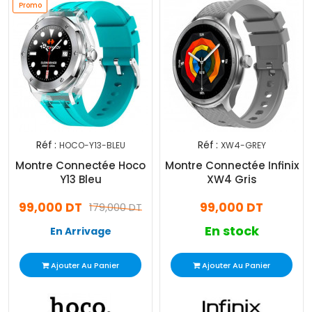
Promo
Réf :
Réf :
HOCO-Y13-BLEU
XW4-GREY
Montre Connectée Hoco
Montre Connectée Infinix
Y13 Bleu
XW4 Gris
99,000 DT
99,000 DT
179,000 DT
En stock
En Arrivage
Ajouter Au Panier
Ajouter Au Panier