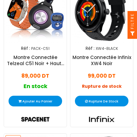
FILTRE
Réf :
Réf :
PACK-C51
XW4-BLACK
Montre Connectée
Montre Connectée Infinix
Telzeal C51 Noir + Haut-
XW4 Noir
Parleur + Sebha
89,000 DT
99,000 DT
Electronique
En stock
Rupture de stock
Ajouter Au Panier
Rupture De Stock