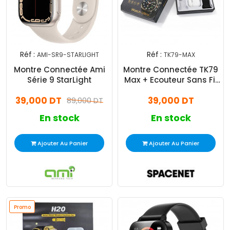
Réf :
Réf :
AMI-SR9-STARLIGHT
TK79-MAX
Montre Connectée Ami
Montre Connectée TK79
Série 9 StarLight
Max + Ecouteur Sans Fil
Noir
39,000 DT
39,000 DT
89,000 DT
En stock
En stock
Ajouter Au Panier
Ajouter Au Panier
Promo