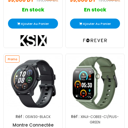
99,000 DT
99,000 DT
En stock
En stock
Ajouter Au Panier
Ajouter Au Panier
Promo
Réf :
Réf :
OSW30-BLACK
XINJI-COBEE-C1/PLUS-
GREEN
Montre Connectée