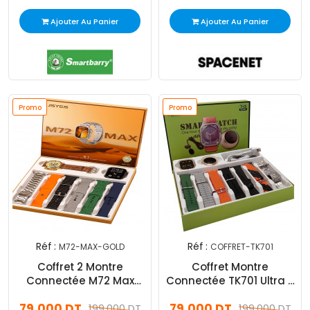
Ajouter Au Panier
Ajouter Au Panier
Promo
Promo
Réf :
Réf :
M72-MAX-GOLD
COFFRET-TK701
Coffret 2 Montre
Coffret Montre
Connectée M72 Max
Connectée TK701 Ultra 2
Silver
+ Mini Speaker +
79,000 DT
79,000 DT
199,000 DT
Microphone Silver
199,000 DT