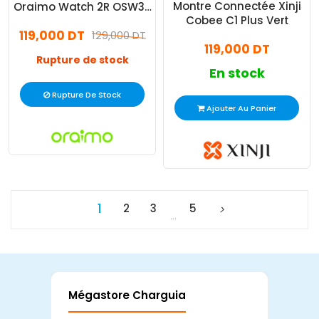
Montre Connectée Xinji
Oraimo Watch 2R OSW30
Cobee C1 Plus Vert
Noir
119,000 DT
129,000 DT
119,000 DT
Rupture de stock
En stock
Rupture De Stock
Ajouter Au Panier
1
2
3
5
…
Mégastore Charguia
Mag