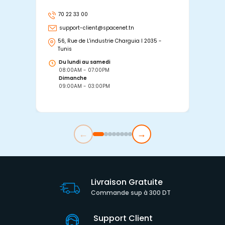
70 22 33 00
7
support-client@spacenet.tn
s
56, Rue de L'industrie Charguia I 2035 -
25
Tunis
Tu
Du lundi au samedi
D
08:00AM - 07:00PM
0
Dimanche
D
09:00AM - 03:00PM
0
←
→
Livraison Gratuite
Commande sup à 300 DT
Support Client