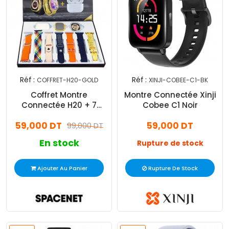
Réf :
Réf :
COFFRET-H20-GOLD
XINJI-COBEE-C1-BK
Coffret Montre
Montre Connectée Xinji
Connectée H20 + 7
Cobee C1 Noir
Bracelets + Airpods Gold
59,000 DT
59,000 DT
99,000 DT
En stock
Rupture de stock
Ajouter Au Panier
Rupture De Stock