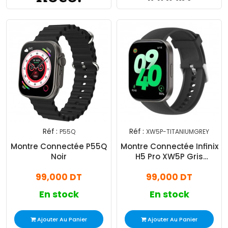
Réf :
Réf :
P55Q
XW5P-TITANIUMGREY
Montre Connectée P55Q
Montre Connectée Infinix
Noir
H5 Pro XW5P Gris
Titanium
99,000 DT
99,000 DT
En stock
En stock
Ajouter Au Panier
Ajouter Au Panier