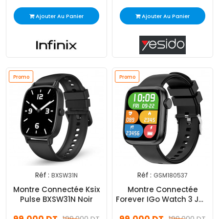
Ajouter Au Panier
Ajouter Au Panier
Promo
Promo
Réf :
Réf :
BXSW31N
GSM180537
Montre Connectée Ksix
Montre Connectée
Pulse BXSW31N Noir
Forever IGo Watch 3 JW-
500 Noir
199,000 DT
199,000 DT