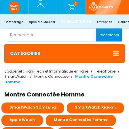
0
SPÉCIALE ÉTÉ
CLIMATISEUR
Déstockage
Spéciale Mouled
Entreprise
Contac
Rechercher
CATÉGORIES
Spacenet : High-Tech et Informatique en ligne
Téléphonie
SmartWatch
Montre Connectée
Montre Connectée
Homme
Montre Connectée Homme
SmartWatch Samsung
SmartWatch Xiaomi
Apple Watch
Montre Connectée Femme