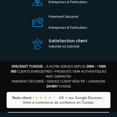
Entreprises & Particuliers
Paiement Sécurisé
Entreprises & Particuliers
Satisfaction client
Satisfait où Satisfait
SPACENET TUNISIE
– À VOTRE SERVICE DEPUIS
2004
•
+
1000
000
CLIENTS ENREGISTRÉS
•
PRODUITS 100% AUTHENTIQUES
AVEC GARANTIE
•
PAIEMENT SÉCURISÉ
•
SERVICE CLIENT RÉACTIF
•
LIVRAISON
24/48H
TUNISIE
Note client :
★ ★ ★ ★ ☆
4/5 ⭐ sur Google Reviews –
Votre e-commerce de confiance en Tunisie.