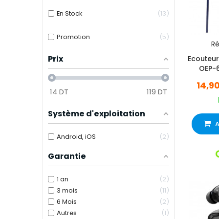
En Stock
13
Promotion
5
Ré
Prix
Ecouteur
OEP-6
14,9
14
DT
119
DT
Système d'exploitation
A
Android, iOS
2
Garantie
1 an
2
3 mois
11
6 Mois
2
Autres
1