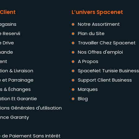
Client
L’univers Spacenet
agasins
Notre Assortiment
e Reservii
Plan du Site
e Drive
Travailler Chez Spacenet
ande
Nos Offres d'emploi
ent
A Propos
tion & Livraison
SpaceNet Tunisie Business
té et Parrainage
Support Client Business
rs & Échanges
Marques
tion Et Garantie
Blog
ions Générales d'utilisation
ance Garanty
té de Paiement Sans Intérêt