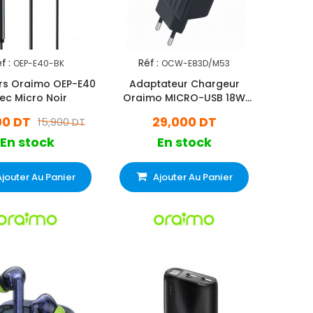
f :
Réf :
OEP-E40-BK
OCW-E83D/M53
rs Oraimo OEP-E40
Adaptateur Chargeur
ec Micro Noir
Oraimo MICRO-USB 18W
Gris
00 DT
29,000 DT
15,900 DT
En stock
En stock
Ajouter Au Panier
Ajouter Au Panier