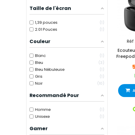
Taille de l'écran
1,39 pouces
1
2.01 Pouces
1
Couleur
Réf 
Ecouteu
Blanc
1
Freepod
Bleu
3
Bleu Nébuleuse
1
Gris
1
Noir
10
A
Recommandé Pour
Homme
1
Unisexe
1
Gamer