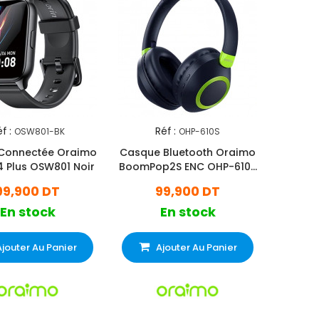
f :
Réf :
OSW801-BK
OHP-610S
 Connectée Oraimo
Casque Bluetooth Oraimo
 Plus OSW801 Noir
BoomPop2S ENC OHP-610S
Bleu
99,900 DT
99,900 DT
En stock
En stock
Ajouter Au Panier
Ajouter Au Panier