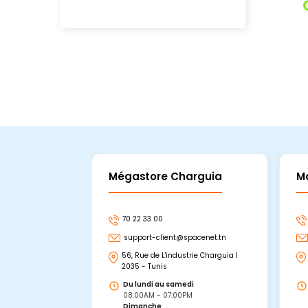
Mégastore Charguia
M
70 22 33 00
support-client@spacenet.tn
56, Rue de L'industrie Charguia I
2035 - Tunis
Du lundi au samedi
08:00AM - 07:00PM
Dimanche