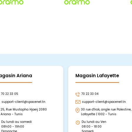
agasin Ariana
Magasin Lafayette
70 22 33 05
70 22 33 04
support-client@spacenet.tn
support-client@spacenet.tn
25, Rue Mustapha Hjaeij 2080
30 rue d'Irak, angle rue Palestine,
Ariana - Tunis
Lafayette | 1002 - Tunis
Du lundi au samedi
Du lundi au Ven
08h00 - 19h00
08:00 - 18:00
Dimanche
Samedi