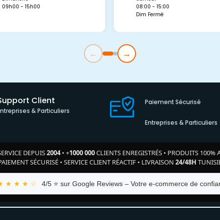
09h00 - 15h00
08:00 - 15:00
Dim Fermé
←
→
Support Client
Paiement Sécurisé
Entreprises & Particuliers
Entreprises & Particuliers
SERVICE DEPUIS
2004
•
+
1000 000
CLIENTS ENREGISTRÉS
•
PRODUITS 100% 
PAIEMENT SÉCURISÉ
•
SERVICE CLIENT RÉACTIF
•
LIVRAISON
24/48H
TUNISI
★ ★ ★ ★ ☆
4/5 ⭐ sur Google Reviews – Votre e-commerce de confian