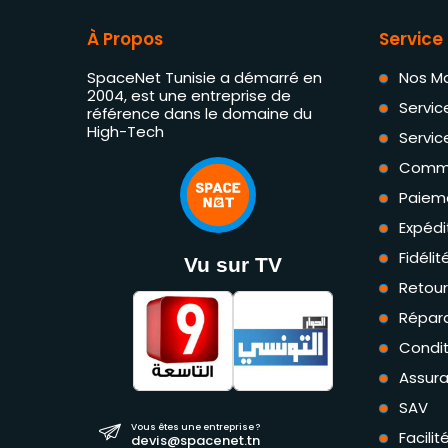
À Propos
Service 
SpaceNet Tunisie a démarré en
Nos M
2004, est une entreprise de
Servic
référence dans le domaine du
High-Tech
Servic
Comm
Paiem
Expédi
Fidéli
Vu sur TV
Retou
Répara
Condit
Assur
SAV
Vous êtes une entreprise ?
Facili
devis@spacenet.tn