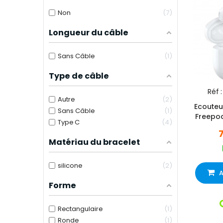
Non
7
Longueur du câble
Sans Câble
1
Type de câble
Réf :
Autre
2
Ecouteu
Sans Câble
1
Freepo
Type C
4
Matériau du bracelet
silicone
2
A
Forme
Rectangulaire
1
Ronde
1