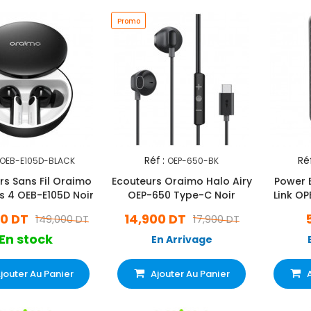
Promo
Réf :
Réf
OEB-E105D-BLACK
OEP-650-BK
rs Sans Fil Oraimo
Ecouteurs Oraimo Halo Airy
Power 
s 4 OEB-E105D Noir
OEP-650 Type-C Noir
Link OP
00 DT
14,900 DT
149,000 DT
17,900 DT
En stock
En Arrivage
jouter Au Panier
Ajouter Au Panier