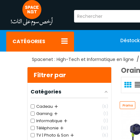
Déstoc
CATÉGORIES
Spacenet : High-Tech et Informatique en ligne
Orai
Filtrer par
Catégories
+
Promo
Cadeau
6
+
Gaming
1
+
Informatique
1
+
Téléphonie
10
+
TV | Photo & Son
6