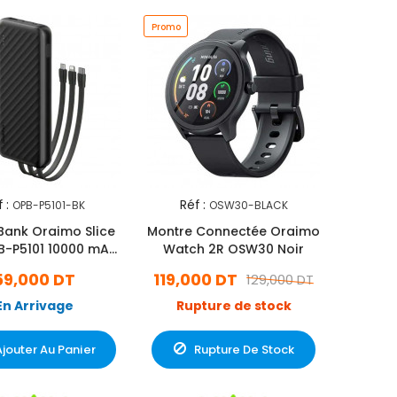
Promo
 :
Réf :
OPB-P5101-BK
OSW30-BLACK
Bank Oraimo Slice
Montre Connectée Oraimo
B-P5101 10000 mAh
Watch 2R OSW30 Noir
Noir
59,000 DT
119,000 DT
129,000 DT
En Arrivage
Rupture de stock
Ajouter Au Panier
Rupture De Stock