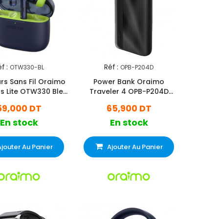
f :
Réf :
OTW330-BL
OPB-P204D
rs Sans Fil Oraimo
Power Bank Oraimo
s Lite OTW330 Bleu
Traveler 4 OPB-P204D
Nébuleuse
20000 mAh Noir
59,000 DT
65,900 DT
En stock
En stock
Ajouter Au Panier
Ajouter Au Panier