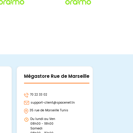
Mégastore Rue de Marseille
Mégastore
70 22 33 02
70 22 33 06
support-client@spacenet.tn
support-clie
35 rue de Marseille Tunis
Avenue Abou 
Hammamet, 
Du lundi au Ven
Du lundi au 
08h00 - 18h00
08h00 - 19h0
Samedi
Dimanche