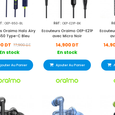
f :
Réf :
Ré
OEP-650-BL
OEP-E21P-BK
s Oraimo Halo Airy
Ecouteurs Oraimo OEP-E21P
Ecouteu
50 Type-C Bleu
avec Micro Noir
av
00 DT
14,900 DT
14,9
17,900 DT
En stock
En stock
jouter Au Panier
Ajouter Au Panier