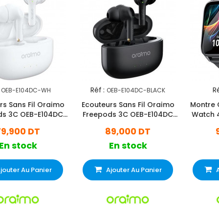
Réf :
Ré
OEB-E104DC-WH
OEB-E104DC-BLACK
rs Sans Fil Oraimo
Ecouteurs Sans Fil Oraimo
Montre
ds 3C OEB-E104DC
Freepods 3C OEB-E104DC
Watch 4
Blanc
Noir
79,900 DT
89,000 DT
En stock
En stock
jouter Au Panier
Ajouter Au Panier