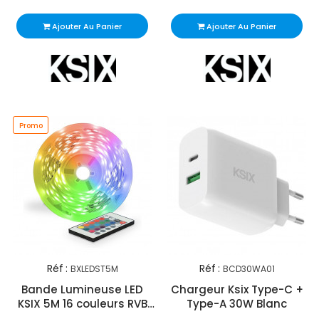
Ajouter Au Panier
Ajouter Au Panier
Promo
Réf :
Réf :
BXLEDST5M
BCD30WA01
Bande Lumineuse LED
Chargeur Ksix Type-C +
KSIX 5M 16 couleurs RVB
Type-A 30W Blanc
Avec Télécommande