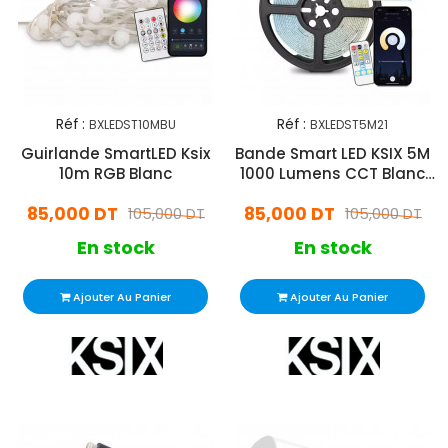
Réf :
Réf :
BXLEDST10MBU
BXLEDST5M21
Guirlande SmartLED Ksix
Bande Smart LED KSIX 5M
10m RGB Blanc
1000 Lumens CCT Blanc
Avec Télécommande
85,000 DT
85,000 DT
105,000 DT
105,000 DT
En stock
En stock
Ajouter Au Panier
Ajouter Au Panier