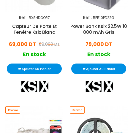
Réf :
Réf :
BXSHDOORZ
BPB10PD22G
Capteur De Porte Et
Power Bank Ksix 22.5W 10
Fenêtre Ksix Blanc
000 mAh Gris
69,000 DT
79,000 DT
89,000 DT
En stock
En stock
Ajouter Au Panier
Ajouter Au Panier
Promo
Promo