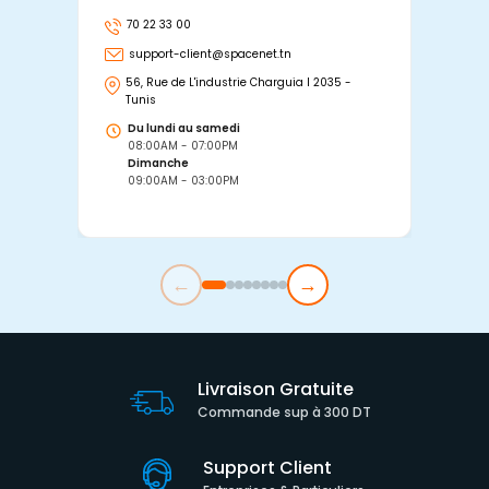
70 22 33 00
7
support-client@spacenet.tn
s
56, Rue de L'industrie Charguia I 2035 -
25
Tunis
Tu
Du lundi au samedi
D
08:00AM - 07:00PM
0
Dimanche
D
09:00AM - 03:00PM
0
←
→
Livraison Gratuite
Commande sup à 300 DT
Support Client