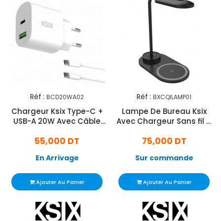
Réf :
Réf :
BCD20WA02
BXCQILAMP01
Chargeur Ksix Type-C +
Lampe De Bureau Ksix
USB-A 20W Avec Câble
Avec Chargeur Sans fil à
Blanc
Charge Rapide
55,000 DT
75,000 DT
En Arrivage
Sur commande
Ajouter Au Panier
Ajouter Au Panier