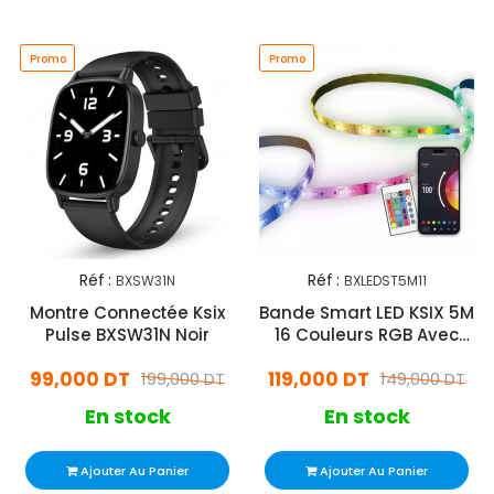
Promo
Promo
Réf :
Réf :
BXSW31N
BXLEDST5M11
Montre Connectée Ksix
Bande Smart LED KSIX 5M
Pulse BXSW31N Noir
16 Couleurs RGB Avec
Télécommande
99,000 DT
119,000 DT
199,000 DT
149,000 DT
En stock
En stock
Ajouter Au Panier
Ajouter Au Panier