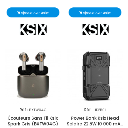
Ajouter Au Panier
Ajouter Au Panier
Réf :
Réf :
BXTW04G
HDPB01
Écouteurs Sans Fil Ksix
Power Bank Ksix Head
Spark Gris (BXTW04G)
Solaire 22.5W 10 000 mAh