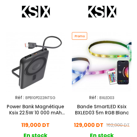
Promo
Réf :
Réf :
BPB10PD22INTSG
BXLED03
Power Bank Magnétique
Bande SmartLED Ksix
Ksix 22.5W 10 000 mAh
BXLED03 5m RGB Blanc
Gris
119,000 DT
129,000 DT
162,000 DT
En stock
En stock