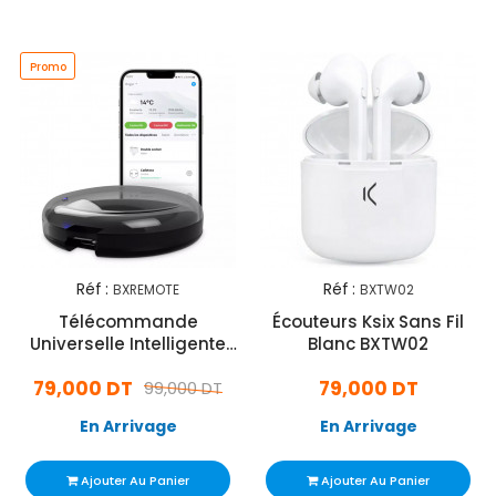
Promo
Réf :
Réf :
BXREMOTE
BXTW02
Télécommande
Écouteurs Ksix Sans Fil
Universelle Intelligente
Blanc BXTW02
KSIX à Infrarouge Noir
79,000 DT
79,000 DT
99,000 DT
En Arrivage
En Arrivage
Ajouter Au Panier
Ajouter Au Panier