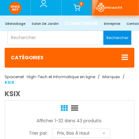
0
SPÉCIALE ÉTÉ
CLIMATISEUR
Déstockage
Salon De Jardin
Entreprise
Contac
Rechercher
CATÉGORIES
Spacenet : High-Tech et Informatique en ligne
Marques
KSIX
KSIX
Afficher 1-32 dans 43 produits.
Trier par:
Prix, Bas À Haut