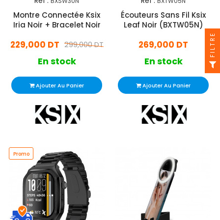
Réf :
Réf :
BXSW30N
BXTW05N
Montre Connectée Ksix
Écouteurs Sans Fil Ksix
Iria Noir + Bracelet Noir
Leaf Noir (BXTW05N)
FILTRE
229,000 DT
269,000 DT
299,000 DT
En stock
En stock
Ajouter Au Panier
Ajouter Au Panier
Promo