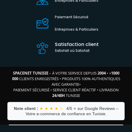
Entreprises & Particuliers
Paiement Sécurisé
Entreprises & Particuliers
Satisfaction client
Satisfait où Satisfait
SPACENET TUNISIE
– À VOTRE SERVICE DEPUIS
2004
•
+
1000
000
CLIENTS ENREGISTRÉS
•
PRODUITS 100% AUTHENTIQUES
AVEC GARANTIE
•
PAIEMENT SÉCURISÉ
•
SERVICE CLIENT RÉACTIF
•
LIVRAISON
24/48H
TUNISIE
Note client :
★ ★ ★ ★ ☆
4/5 ⭐ sur Google Reviews –
Votre e-commerce de confiance en Tunisie.