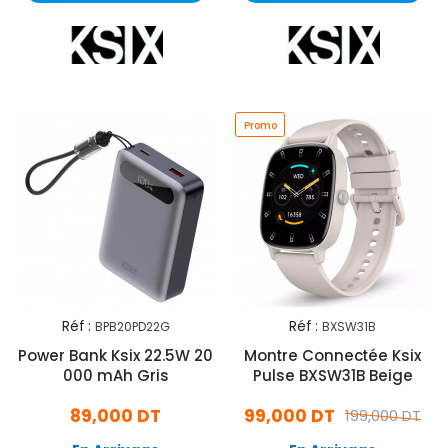
Promo
Réf :
Réf :
BPB20PD22G
BXSW31B
Power Bank Ksix 22.5W 20
Montre Connectée Ksix
000 mAh Gris
Pulse BXSW31B Beige
89,000 DT
99,000 DT
199,000 DT