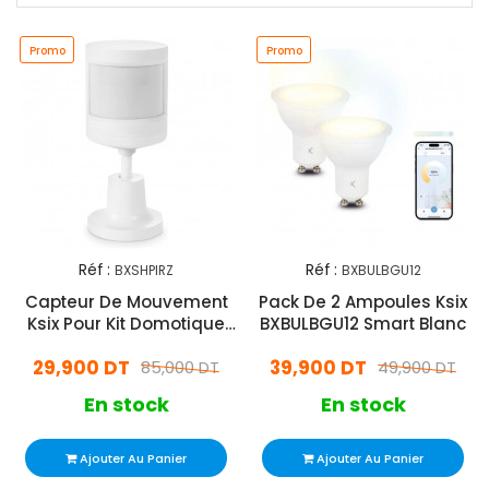
Promo
Promo
Réf :
Réf :
BXSHPIRZ
BXBULBGU12
Capteur De Mouvement
Pack De 2 Ampoules Ksix
Ksix Pour Kit Domotique
BXBULBGU12 Smart Blanc
Blanc
29,900 DT
39,900 DT
85,000 DT
49,900 DT
En stock
En stock
Ajouter Au Panier
Ajouter Au Panier