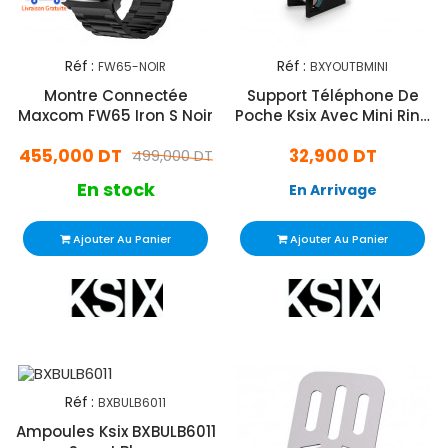
Réf :
Réf :
FW65-NOIR
BXYOUTBMINI
Montre Connectée
Support Téléphone De
Maxcom FW65 Iron S Noir
Poche Ksix Avec Mini Ring
Led
455,000 DT
32,900 DT
499,000 DT
En stock
En Arrivage
Ajouter Au Panier
Ajouter Au Panier
Réf :
BXBULB6011
Ampoules Ksix BXBULB6011