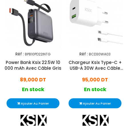
Réf :
Réf :
BPB10PD22INTG
BCD30WA03
Power Bank Ksix 22.5W 10
Chargeur Ksix Type-C +
000 mAh Avec Câble Gris
USB-A 30W Avec Câble
Blanc
89,000 DT
95,000 DT
En stock
En stock
Ajouter Au Panier
Ajouter Au Panier