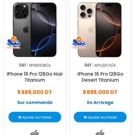
Réf :
Réf :
MYND3QN/A
MYLQ3CH/A
iPhone 16 Pro 128Go Noir
iPhone 16 Pro 128Go
Titanium
Desert Titanium
5 699,000 DT
5 699,000 DT
Sur commande
En Arrivage
Ajouter Au Panier
Ajouter Au Panier