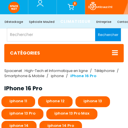
0
SPÉCIALE ÉTÉ
CLIMATISEUR
Déstockage
Spéciale Mouled
Entreprise
Contac
Rechercher
CATÉGORIES
Spacenet : High-Tech et Informatique en ligne
Téléphonie
Smartphone & Mobile
iphone
iPhone 16 Pro
IPhone 16 Pro
iphone 11
iphone 12
iphone 13
iphone 13 Pro
iphone 13 Pro Max
iphone 14
iphone 14 Pro