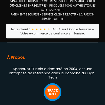
SPACENET TUNISIE
– À VOTRE SERVICE DEPUIS
2004
•
+
1000
000
CLIENTS ENREGISTRÉS
•
PRODUITS 100% AUTHENTIQUES
AVEC GARANTIE
•
PAIEMENT SÉCURISÉ
•
SERVICE CLIENT RÉACTIF
•
LIVRAISON
24/48H
TUNISIE
Note client :
★ ★ ★ ★ ☆
4/5 ⭐ sur Google Reviews –
Votre e-commerce de confiance en Tunisie.
À Propos
SpaceNet Tunisie a démarré en 2004, est une
entreprise de référence dans le domaine du High-
Tech