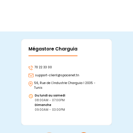
Mégastore Charguia
Mag
70 22 33 00
7
support-client@spacenet.tn
s
56, Rue de L'industrie Charguia I 2035 -
25
Tunis
Tu
Du lundi au samedi
D
08:00AM - 07:00PM
0
Dimanche
D
09:00AM - 03:00PM
0