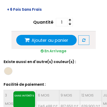
+ 6 Fois Sans Frais
Quantité
Ajouter au panier
En Arrivage
Existe aussi en d'autre(s) couleur(s) :
Facilité de paiement :
3
6 MOIS
9 MOIS
12 MOIS
JU
SANS INTÉRÊTS
MOIS
M
1 146,488 DT
817,650 DT
639,900 DT