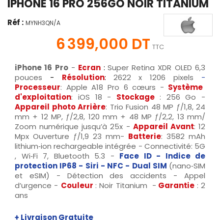
IPHONE 16 PRO 256GO NOIR TITANIUM
Réf :
MYNH3QN/A
6 399,000 DT
TTC
iPhone 16 Pro
-
Ecran
:
Super Retina XDR OLED 6,3
pouces
-
Résolution
:
2622 x 1206 pixels
-
Processeur
:
Apple A18 Pro 6 cœurs -
Système
d'exploitation
: iOS 18 -
Stockage
: 256 Go -
Appareil photo Arrière
: Trio Fusion 48 MP ƒ/1,8, 24
mm + 12 MP, ƒ/2,8, 120 mm + 48 MP ƒ/2,2, 13 mm/
Zoom numérique jusqu’à 25x -
Appareil Avant
: 12
Mpx Ouverture ƒ/1,9 23 mm-
Batterie
: 3582 mAh
lithium‑ion rechargeable intégrée - Connectivité: 5G
, Wi‑Fi 7, Bluetooth 5.3 -
Face ID -
Indice de
protection IP68 - Siri - NFC - Dual SIM
(nano‑SIM
et eSIM) - Détection des accidents - Appel
d’urgence -
Couleur
: Noir Titanium -
Garantie
: 2
ans
+ Livraison Gratuite