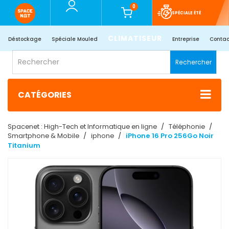
0
SPÉCIALE ÉTÉ
CLIMATISEUR
Déstockage
Spéciale Mouled
Entreprise
Contac
Rechercher
CATÉGORIES
Spacenet : High-Tech et Informatique en ligne
Téléphonie
Smartphone & Mobile
iphone
iPhone 16 Pro 256Go Noir
Titanium