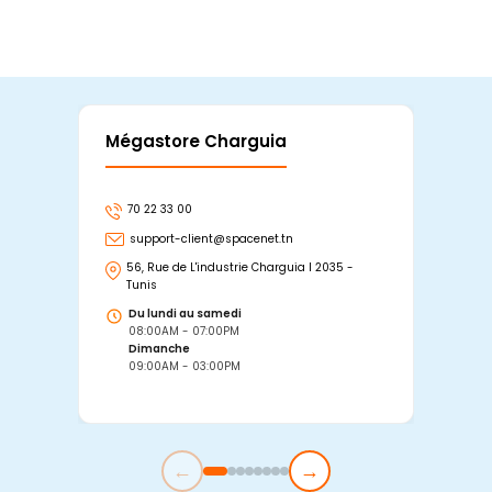
Mégastore Charguia
Mag
70 22 33 00
7
support-client@spacenet.tn
s
56, Rue de L'industrie Charguia I 2035 -
25
Tunis
Tu
Du lundi au samedi
D
08:00AM - 07:00PM
0
Dimanche
D
09:00AM - 03:00PM
0
←
→