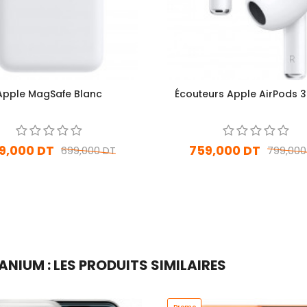
Apple MagSafe Blanc
Écouteurs Apple AirPods 3
9,000 DT
759,000 DT
699,000 DT
799,000
En stock
Sur commande
Ajouter Au Panier
Ajouter Au Panier
ANIUM : LES PRODUITS SIMILAIRES