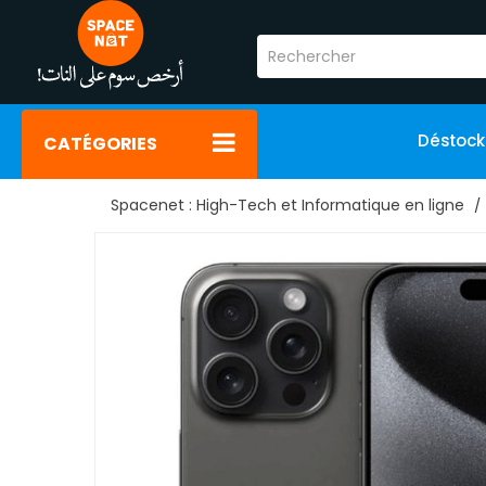
Déstoc
CATÉGORIES
Spacenet : High-Tech et Informatique en ligne