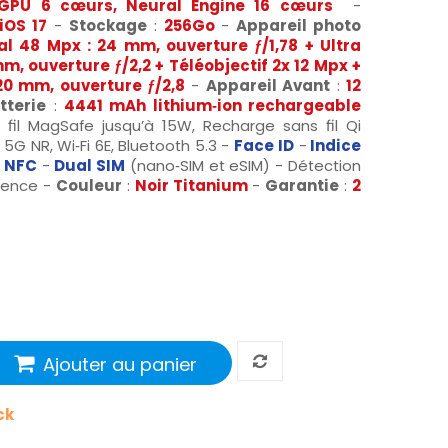
) GPU 6 cœurs, Neural Engine 16 cœurs
-
iOS 17
-
Stockage
:
256Go
-
Appareil photo
pal 48 Mpx : 24 mm, ouverture ƒ/1,78 + Ultra
m, ouverture ƒ/2,2 + Téléobjectif 2x 12 Mpx +
120 mm, ouverture ƒ/2,8
-
Appareil Avant
:
12
tterie
:
4441 mAh lithium‑ion rechargeable
fil MagSafe jusqu’à 15W, Recharge sans fil Qi
 5G NR, Wi‑Fi 6E, Bluetooth 5.3 -
Face
ID
-
Indice
-
NFC
-
Dual SIM
(nano‑SIM et eSIM) - Détection
gence -
Couleur
:
Noir Titanium
-
Garantie
:
2
Ajouter au panier
ck