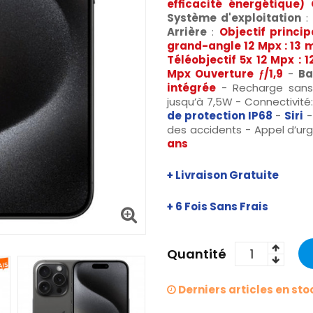
efficacité énergétique
Système d'exploitation
:
Arrière
:
Objectif princi
grand-angle 12 Mpx : 13 m
Téléobjectif 5x 12 Mpx : 
Mpx Ouverture ƒ/1,9
-
Ba
intégrée
- Recharge sans 
jusqu’à 7,5W - Connectivité:
de protection IP68
-
Siri
des accidents - Appel d’ur
ans
+ Livraison Gratuite
+ 6 Fois Sans Frais
Quantité
Derniers articles en sto