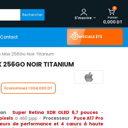
0
Rechercher
Panier
S'inscrire
0,000 DT
Contact
SPÉCIALE ÉTÉ
o Max 256Go Noir Titanium
X 256GO NOIR TITANIUM
Économisez 1 004,000 DT
ran
:
Super Retina XDR OLED 6,7 pouce
s
-
 pixels
à 460 ppp -
Processeur
:
Puce A17 Pro
œurs de performance et 4 cœurs à haute