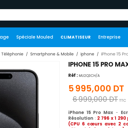
kage
Spéciale Mouled
Entreprise
CLIMATISEUR
iPhone 15 Pr
Téléphonie
Smartphone & Mobile
iphone
IPHONE 15 PRO MA
Réf :
MU2Q3CH/A
5 995,000 DT
6 999,000 DT
TTC
iPhone 15 Pro Max
-
Ec
Résolution
:
2 796 x 1 290
(CPU 6 cœurs avec 2 c