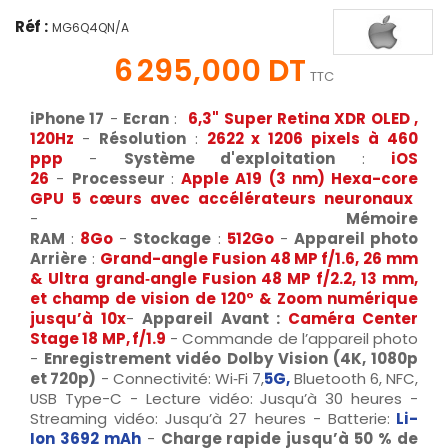
Réf :
MG6Q4QN/A
6 295,000 DT
TTC
iPhone 17
-
Ecran
:
6,3" Super Retina XDR OLED ,
120Hz
-
Résolution
:
2622 x 1206 pixels à 460
ppp
-
Système d'exploitation
:
iOS
26
-
Processeur
:
Apple A19 (3 nm) Hexa-core
GPU 5 cœurs avec accélérateurs neuronaux
-
Mémoire
RAM
:
8Go
-
Stockage
:
512Go
-
Appareil photo
Arrière
:
Grand-angle Fusion 48 MP f/1.6, 26 mm
& Ultra grand‑angle Fusion 48 MP f/2.2, 13 mm,
et champ de vision de 120° & Zoom numérique
jusqu’à 10x
-
Appareil Avant :
Caméra Center
Stage 18 MP, f/1.9
- Commande de l’appareil photo
-
Enregistrement vidéo Dolby Vision (4K, 1080p
et 720p)
- Connectivité: Wi‑Fi 7,
5G,
Bluetooth 6, NFC,
USB Type-C - Lecture vidéo: Jusqu’à 30 heures -
Streaming vidéo: Jusqu’à 27 heures - Batterie:
Li-
Ion 3692 mAh
-
Charge rapide jusqu’à 50 % de