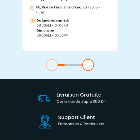
56, Rue de L'industrie Charguia I 2035 -
25
Tunis
Tu
Du lundi au samedi
D
08:00AM - 07:00PM
0
Dimanche
D
09:00AM - 03:00PM
0
←
→
Livraison Gratuite
Commande sup à 300 DT
Support Client
Entreprises & Particuliers