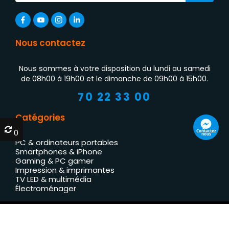
Nous contactez
Nous sommes à votre disposition du lundi au samedi
de 08h00 à 19h00 et le dimanche de 09h00 à 15h00.
70 22 33 00
Catégories
0
0
Contactez
nous
PC & ordinateurs portables
Smartphones & iPhone
Gaming & PC gamer
Impression & imprimantes
TV LED & multimédia
Électroménager
© 2026
SpaceNet
. Tous droits réservés.