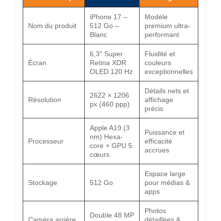
iPhone 17 –
Modèle
Nom du produit
512 Go –
premium ultra-
Blanc
performant
6,3" Super
Fluidité et
Écran
Retina XDR
couleurs
OLED 120 Hz
exceptionnelles
Détails nets et
2622 × 1206
Résolution
affichage
px (460 ppp)
précis
Apple A19 (3
Puissance et
nm) Hexa-
Processeur
efficacité
core + GPU 5
accrues
cœurs
Espace large
Stockage
512 Go
pour médias &
apps
Photos
Double 48 MP
Caméra arrière
détaillées &