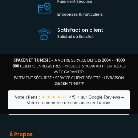
Paiement Sécurisé
Entreprises & Particuliers
Satisfaction client
Satisfait où Satisfait
SPACENET TUNISIE
– À VOTRE SERVICE DEPUIS
2004
•
+
1000
000
CLIENTS ENREGISTRÉS
•
PRODUITS 100% AUTHENTIQUES
AVEC GARANTIE
•
PAIEMENT SÉCURISÉ
•
SERVICE CLIENT RÉACTIF
•
LIVRAISON
24/48H
TUNISIE
Note client :
★ ★ ★ ★ ☆
4/5 ⭐ sur Google Reviews –
Votre e-commerce de confiance en Tunisie.
À Propos