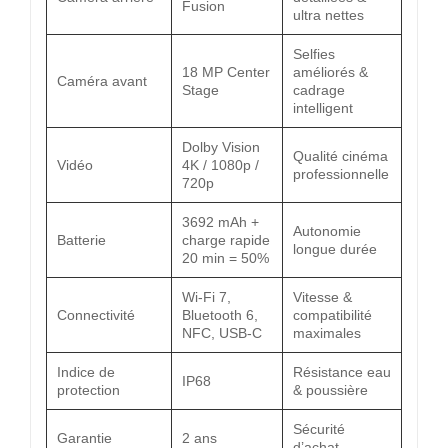
Fusion
ultra nettes
Selfies
18 MP Center
améliorés &
Caméra avant
Stage
cadrage
intelligent
Dolby Vision
Qualité cinéma
Vidéo
4K / 1080p /
professionnelle
720p
3692 mAh +
Autonomie
Batterie
charge rapide
longue durée
20 min = 50%
Wi-Fi 7,
Vitesse &
Connectivité
Bluetooth 6,
compatibilité
NFC, USB-C
maximales
Indice de
Résistance eau
IP68
protection
& poussière
Sécurité
Garantie
2 ans
d’achat