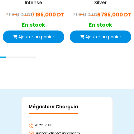
Intense
Silver
7 195,000 DT
6 795,000 DT
7 999,000 DT
7 999,000 DT
En stock
En stock
Ajouter au panier
Ajouter au panier
Mégastore Charguia
Mag
70 22 33 00
7
support-client@spacenet.tn
s