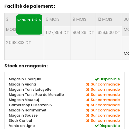
Facilité de paiement :
3
6 MOIS
9 MOIS
12 MOIS
JU
SANS INTÉRÊTS
MOIS
MO
1 127,854 DT
804,361 DT
629,500 DT
2 098,333 DT
Co
Stock en magasin :
Disponible
Magasin Charguia
Sur commande
Magasin Ariana
Sur commande
Magasin Tunis Lafayette
Sur commande
Magasin Tunis Rue de Marseille
Sur commande
Magasin Mourouj
Sur commande
Gamershop El Menzah 5
Sur commande
Magasin Hammamet
Sur commande
Magasin Sousse
Sur commande
Stock Central
Disponible
Vente en Ligne