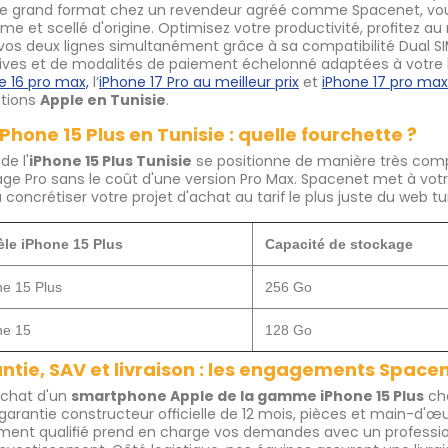
 grand format chez un revendeur agréé comme Spacenet, vous 
me et scellé d'origine. Optimisez votre productivité, profitez
vos deux lignes simultanément grâce à sa compatibilité Dual SIM
ives et de modalités de paiement échelonné adaptées à votre
e 16 pro max,
l’
iPhone 17 Pro au meilleur prix
et
iPhone 17 pro max
ations
Apple en Tunisie
.
iPhone 15 Plus en Tunisie : quelle fourchette ?
 de l'
iPhone 15 Plus Tunisie
se positionne de manière très compét
age Pro sans le coût d'une version Pro Max. Spacenet met à votre 
à concrétiser votre projet d'achat au tarif le plus juste du web tu
le iPhone 15 Plus
Capacité de stockage
ne 15 Plus
256 Go
ne 15
128 Go
ntie, SAV et livraison : les engagements Space
achat d'un
smartphone Apple de la gamme iPhone 15 Plus
ch
garantie constructeur officielle de 12 mois, pièces et main-d'œ
ent qualifié prend en charge vos demandes avec un profession