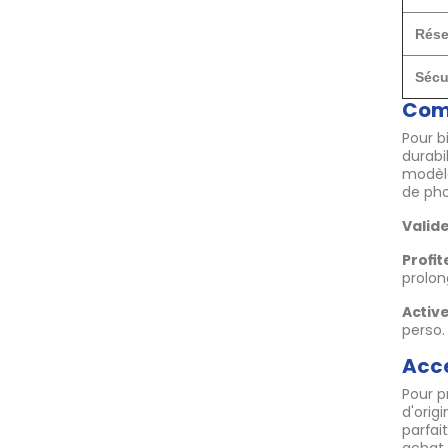
Rése
Sécu
Comm
Pour b
durabi
modèle
de pho
Valide
Profit
prolon
Active
perso.
Acce
Pour p
d'orig
parfai