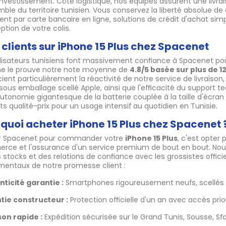
investissement. Côté logistique, nos équipes assurent une livrai
mble du territoire tunisien. Vous conservez la liberté absolue d
nt par carte bancaire en ligne, solutions de crédit d'achat si
eption de votre colis.
 clients sur iPhone 15 Plus chez Spacenet
ilisateurs tunisiens font massivement confiance à Spacenet po
 le prouve notre note moyenne de
4.8/5 basée sur plus de 12
ient particulièrement la réactivité de notre service de livraison
sous emballage scellé Apple, ainsi que l'efficacité du support 
autonomie gigantesque de la batterie couplée à la taille d'écran 
ts qualité-prix pour un usage intensif au quotidien en Tunisie.
quoi acheter iPhone 15 Plus chez Spacenet 
ir Spacenet pour commander votre
iPhone 15 Plus
, c'est opter
ce et l'assurance d'un service premium de bout en bout. Nous
 stocks et des relations de confiance avec les grossistes officiel
entaux de notre promesse client :
ticité garantie :
Smartphones rigoureusement neufs, scellés d'
tie constructeur :
Protection officielle d'un an avec accès prior
son rapide :
Expédition sécurisée sur le Grand Tunis, Sousse, Sfax