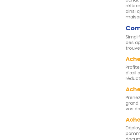
achat 
référ
ainsi 
maiso
Comm
Simpli
des ap
trouve
Ache
Profit
d'œil 
réduct
Ache
Prenez
grand 
vos do
Ache
Déploy
pomme
docume