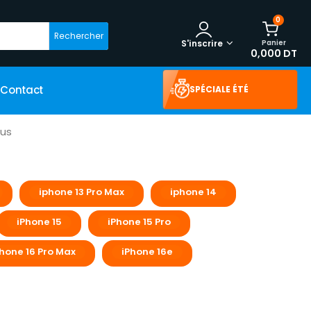
0
Rechercher
Panier
S'inscrire
0,000 DT
Contact
SPÉCIALE ÉTÉ
lus
iphone 13 Pro Max
iphone 14
iPhone 15
iPhone 15 Pro
Phone 16 Pro Max
iPhone 16e