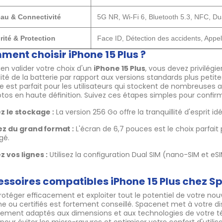
au & Connectivité
5G NR, Wi-Fi 6, Bluetooth 5.3, NFC, D
rité & Protection
Face ID, Détection des accidents, Appel
ent choisir iPhone 15 Plus ?
ien valider votre choix d'un
iPhone 15 Plus
, vous devez privilégi
lité de la batterie par rapport aux versions standards plus peti
 est parfait pour les utilisateurs qui stockent de nombreuses app
tos en haute définition. Suivez ces étapes simples pour confir
z le stockage :
La version 256 Go offre la tranquillité d'esprit 
ez du grand format :
L'écran de 6,7 pouces est le choix parfait 
gé.
z vos lignes :
Utilisez la configuration Dual SIM (nano-SIM et e
ssoires compatibles iPhone 15 Plus chez S
rotéger efficacement et exploiter tout le potentiel de votre n
ine ou certifiés est fortement conseillé. Spacenet met à votre 
tement adaptés aux dimensions et aux technologies de votre té