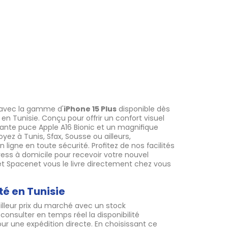
d avec la gamme d'
iPhone 15 Plus
disponible dès
n Tunisie. Conçu pour offrir un confort visuel
ante puce Apple A16 Bionic et un magnifique
ez à Tunis, Sfax, Sousse ou ailleurs,
ligne en toute sécurité. Profitez de nos facilités
ress à domicile pour recevoir votre nouvel
, et Spacenet vous le livre directement chez vous
té en Tunisie
lleur prix du marché avec un stock
onsulter en temps réel la disponibilité
r une expédition directe. En choisissant ce