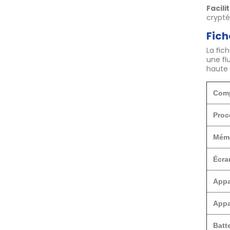
Facili
crypté
Fich
La fic
une fl
haute 
Comp
Proc
Mémo
Écra
Appa
Appa
Batt