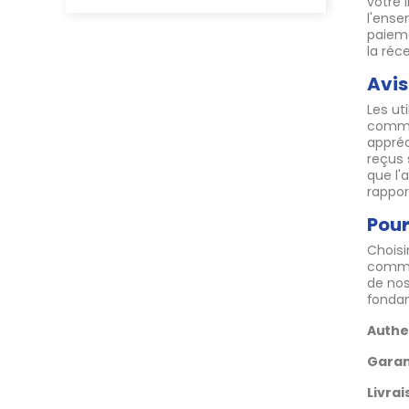
votre 
l'ense
paieme
la réc
Avis
Les ut
comme
appréc
reçus 
que l'
rappor
Pour
Chois
commer
de nos
fondam
Authen
Garan
Livrai