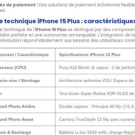
tés de paiement :
Des solutions de paiement échelonné flexible
es.
e technique iPhone 15 Plus : caractéristique
he technique de l'
iPhone 15 Plus
se distingue par des composan
uidité parfaite et une autonomie remarquable. L'intégration de l
résolution répond idéalement aux besoins des utilisateurs conn
osant / Caractéristique
Spécifications iPhone 15 Plus
esseur (CPU)
Puce A16 Bionic (6 cœurs : 2 de perfor
ire vive / Stockage
Architecture optimisée iOS / Espace de
n
Tout écran Super Retina XDR OLED de 6
reil Photo Arrière
Double capteur : Principal 48 Mp (ƒ/1,6
reil Photo Avant
Caméra TrueDepth 12 Mp avec ouvertur
erie & Recharge
Batterie Li-Ion 3349 mAh, charge MagSa