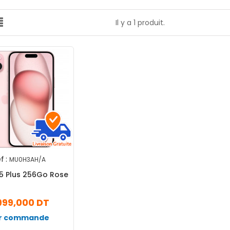
Il y a 1 produit.
f :
MU0H3AH/A
15 Plus 256Go Rose
999,000 DT
r commande