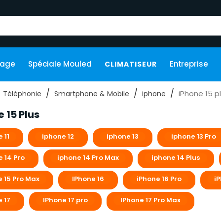
kage
Spéciale Mouled
Entreprise
CLIMATISEUR
iPhone 15 p
Téléphonie
Smartphone & Mobile
iphone
 15 Plus
 11
iphone 12
iphone 13
iphone 13 Pro
 14 Pro
iphone 14 Pro Max
iphone 14 Plus
e 15 Pro Max
IPhone 16
iPhone 16 Pro
i
 17
IPhone 17 pro
IPhone 17 Pro Max