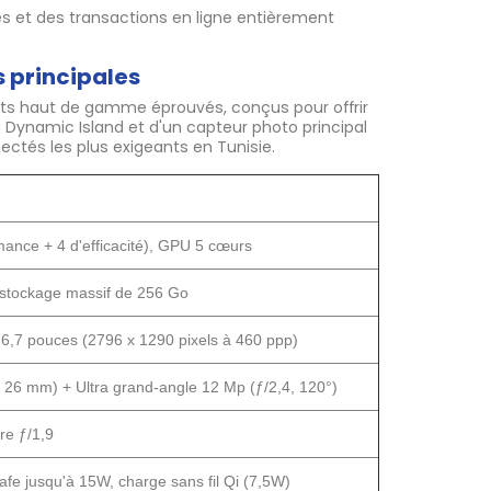
s et des transactions en ligne entièrement
s principales
ts haut de gamme éprouvés, conçus pour offrir
a Dynamic Island et d'un capteur photo principal
ectés les plus exigeants en Tunisie.
mance + 4 d'efficacité), GPU 5 cœurs
 stockage massif de 256 Go
,7 pouces (2796 x 1290 pixels à 460 ppp)
, 26 mm) + Ultra grand-angle 12 Mp (ƒ/2,4, 120°)
e ƒ/1,9
fe jusqu'à 15W, charge sans fil Qi (7,5W)