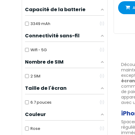
A
Capacité de la batterie
3349 mAh
1
Connectivité sans-fil
Wifi - 5G
1
Nombre de SIM
Découv
mainte
except
2 SIM
1
écran
comma
Taille de l'écran
de pai
appare
6.7 pouces
1
avec u
iPho
Couleur
Spacen
réguli
Rose
1
immédi