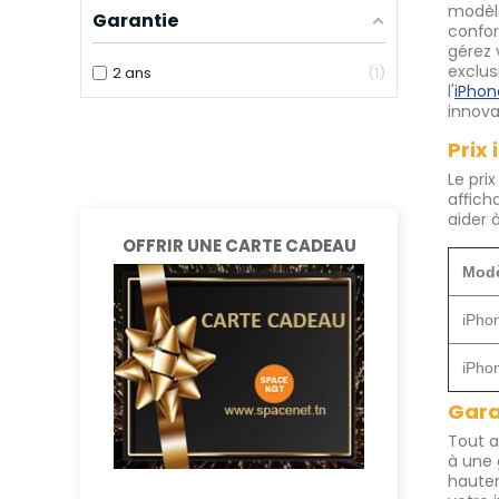
modèle
Garantie
confor
gérez 
exclus
2 ans
1
l'
iPhon
innov
Prix 
Le prix
affich
aider 
OFFRIR UNE CARTE CADEAU
Modè
iPho
iPho
Gara
Tout 
à une 
hautem