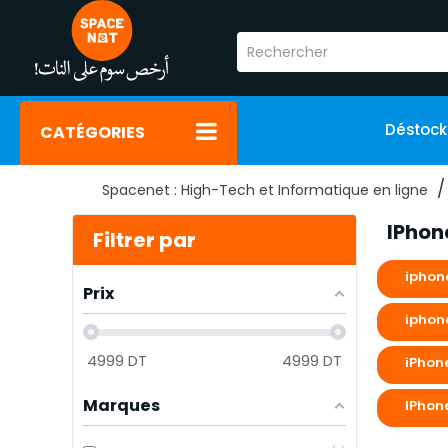
Déstoc
CATÉGORIES
Spacenet : High-Tech et Informatique en ligne
IPhone
Filtrer par
iphone
Prix
iphone
4999
DT
4999
DT
iPhon
Marques
IPhone