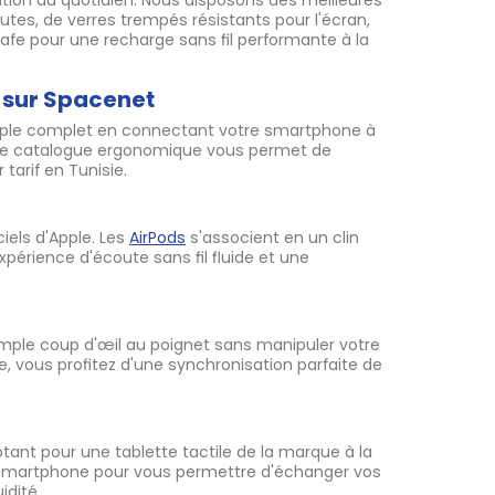
sation au quotidien. Nous disposons des meilleures
utes, de verres trempés résistants pour l'écran,
e pour une recharge sans fil performante à la
 sur Spacenet
Apple complet en connectant votre smartphone à
Notre catalogue ergonomique vous permet de
arif en Tunisie.
ciels d'Apple. Les
AirPods
s'associent en un clin
xpérience d'écoute sans fil fluide et une
mple coup d'œil au poignet sans manipuler votre
, vous profitez d'une synchronisation parfaite de
tant pour une tablette tactile de la marque à la
e smartphone pour vous permettre d'échanger vos
idité.