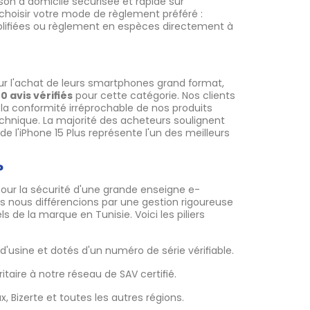
son à domicile sécurisée et rapide sur
e choisir votre mode de règlement préféré :
mplifiées ou règlement en espèces directement à
ur l'achat de leurs smartphones grand format,
0 avis vérifiés
pour cette catégorie. Nos clients
, la conformité irréprochable de nos produits
technique. La majorité des acheteurs soulignent
de l'iPhone 15 Plus représente l'un des meilleurs
?
 pour la sécurité d'une grande enseigne e-
 nous différencions par une gestion rigoureuse
s de la marque en Tunisie. Voici les piliers
usine et dotés d'un numéro de série vérifiable.
itaire à notre réseau de SAV certifié.
, Bizerte et toutes les autres régions.