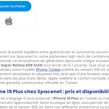
jouter Au Panier
rez le parfait équilibre entre grand écran et autonomie recor
nant sur Spacenet.tn, votre partenaire high-tech de confiance e
ionnel, ce smartphone de génération éprouvée intègre la puiss
 Super Retina XDR OLED
tout écran de 6,7 pouces. Que vous soy
ndez votre modèle
iPhone Tunisie
préféré en version 256 Go en 
ement sécurisées en plusieurs fois ainsi que d'une livraison exp
il dans les plus brefs délais. Apple redéfinit le confort nomade
ne garantie constructeur officielle en Tunisie.
ne 15 Plus chez Spacenet : prix et disponibili
et s'engage à vous proposer l'
iPhone 15 Plus
en Tunisie au mei
èrement approvisionné. Notre boutique en ligne vous permet de c
ate de la version 256 Go dans nos différents showrooms ou pou