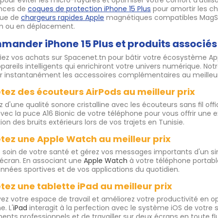
pour éviter les micro-rayures et optimiser votre confort d'utili
ences de
coques de protection iPhone 15 Plus
pour amortir les ch
que de
chargeurs rapides Apple
magnétiques compatibles MagSaf
n ou en déplacement.
ander iPhone 15 Plus et produits associés
fiez vos achats sur Spacenet.tn pour bâtir votre écosystème 
pareils intelligents qui enrichiront votre univers numérique. 
r instantanément les accessoires complémentaires au meilleur t
tez des écouteurs AirPods au meilleur prix
ez d'une qualité sonore cristalline avec les écouteurs sans fil offi
avec la puce A16 Bionic de votre téléphone pour vous offrir une e
ion des bruits extérieurs lors de vos trajets en Tunisie.
tez une Apple Watch au meilleur prix
 soin de votre santé et gérez vos messages importants d'un si
écran. En associant une
Apple Watch
à votre téléphone portable
nnées sportives et de vos applications du quotidien.
tez une tablette iPad au meilleur prix
ez votre espace de travail et améliorez votre productivité en op
. L'
iPad
interagit à la perfection avec le système iOS de votr
nts professionnels et de travailler sur deux écrans en toute flu