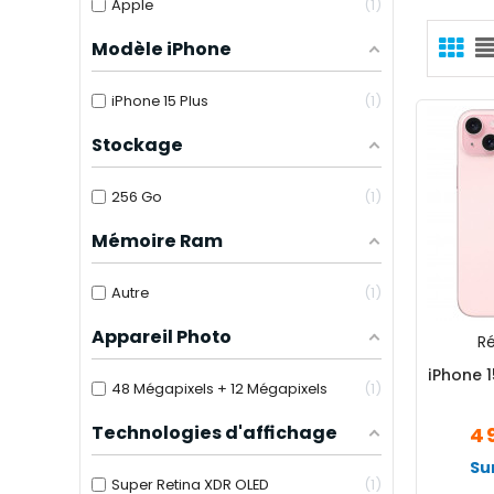
Apple
1
Modèle iPhone
iPhone 15 Plus
1
Stockage
256 Go
1
Mémoire Ram
Autre
1
Appareil Photo
Ré
iPhone 
48 Mégapixels + 12 Mégapixels
1
Technologies d'affichage
4 
Su
Super Retina XDR OLED
1