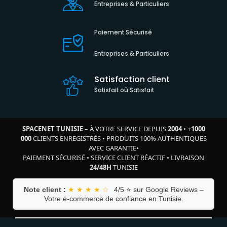
Entreprises & Particuliers
Paiement Sécurisé
Entreprises & Particuliers
Satisfaction client
Satisfait où Satisfait
SPACENET TUNISIE
– À VOTRE SERVICE DEPUIS
2004
•
+
1000
000
CLIENTS ENREGISTRÉS
•
PRODUITS 100% AUTHENTIQUES
AVEC GARANTIE
•
PAIEMENT SÉCURISÉ
•
SERVICE CLIENT RÉACTIF
•
LIVRAISON
24/48H
TUNISIE
Note client :
★ ★ ★ ★ ☆
4/5 ⭐ sur Google Reviews –
Votre e-commerce de confiance en Tunisie.