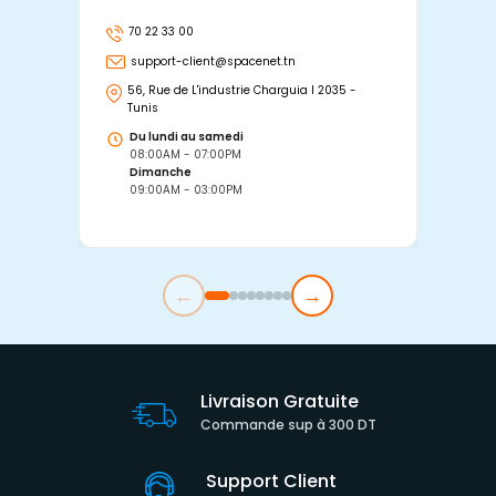
70 22 33 00
7
support-client@spacenet.tn
s
56, Rue de L'industrie Charguia I 2035 -
25
Tunis
Tu
Du lundi au samedi
D
08:00AM - 07:00PM
0
Dimanche
D
09:00AM - 03:00PM
0
←
→
Livraison Gratuite
Commande sup à 300 DT
Support Client