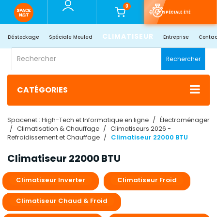
0
SPÉCIALE ÉTÉ
CLIMATISEUR
Déstockage
Spéciale Mouled
Entreprise
Contac
Rechercher
CATÉGORIES
Spacenet : High-Tech et Informatique en ligne
Électroménager
Climatisation & Chauffage
Climatiseurs 2026 -
Refroidissement et Chauffage
Climatiseur 22000 BTU
Climatiseur 22000 BTU
Climatiseur Inverter
Climatiseur Froid
Climatiseur Chaud & Froid