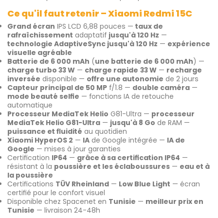
Ce qu'il faut retenir – Xiaomi Redmi 15C
Grand écran
IPS LCD 6,88 pouces —
taux de
rafraîchissement
adaptatif
jusqu'à 120 Hz
—
technologie AdaptiveSync jusqu'à 120 Hz
—
expérience
visuelle agréable
Batterie de 6 000 mAh
(
une batterie de 6 000 mAh
) —
charge turbo 33 W
—
charge rapide
33 W
—
recharge
inversée
disponible —
offre une autonomie
de 2 jours
Capteur principal de 50 MP
f/1.8 —
double caméra
—
mode beauté selfie
— fonctions IA de retouche
automatique
Processeur MediaTek Helio
G81-Ultra —
processeur
MediaTek Helio G81-Ultra
—
jusqu'à 8 Go
de RAM —
puissance et fluidité
au quotidien
Xiaomi HyperOS 2
—
IA
de Google intégrée —
IA de
Google
— mises à jour garanties
Certification
IP64
—
grâce à sa certification IP64
—
résistant à la
poussière et les éclaboussures
—
eau et à
la poussière
Certifications
TÜV Rheinland
—
Low Blue Light
— écran
certifié pour le confort visuel
Disponible chez Spacenet en
Tunisie
—
meilleur prix en
Tunisie
— livraison 24-48h