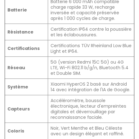
Batterie 6 000 mAh compatible
charge rapide 33 W, recharge
Batterie
inversée et capacité préservée
après 1 000 cycles de charge.
Certification IP64 contre la poussière
Résistance
et les éclaboussures.
Certifications TÜV Rheinland Low Blue
Certifications
Light et IP64.
5G (version Redmi 15C 5G) ou 4G
Réseau
LTE, Wi-Fi 802.11 b/g/n, Bluetooth 5.4
et Double SIM.
Xiaomi HyperOS 2 basé sur Android
Système
14 avec intégration de l'IA de Google.
Accéléromètre, boussole
électronique, lecteur d'empreintes
Capteurs
digitales et déverrouillage par
reconnaissance faciale.
Noir, Vert Menthe et Bleu Céleste
Coloris
avec un design élégant et raffiné.