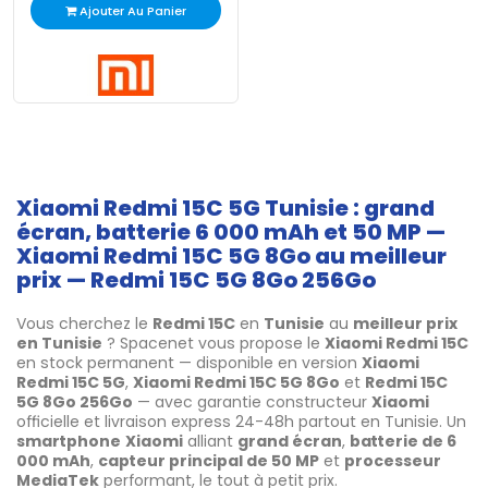
Ajouter Au Panier
Xiaomi Redmi 15C 5G Tunisie : grand
écran, batterie 6 000 mAh et 50 MP —
Xiaomi Redmi 15C 5G 8Go au meilleur
prix — Redmi 15C 5G 8Go 256Go
Vous cherchez le
Redmi 15C
en
Tunisie
au
meilleur prix
en Tunisie
? Spacenet vous propose le
Xiaomi Redmi 15C
en stock permanent — disponible en version
Xiaomi
Redmi 15C 5G
,
Xiaomi Redmi 15C 5G 8Go
et
Redmi 15C
5G 8Go 256Go
— avec garantie constructeur
Xiaomi
officielle et livraison express 24-48h partout en Tunisie. Un
smartphone
Xiaomi
alliant
grand écran
,
batterie de 6
000 mAh
,
capteur principal de 50 MP
et
processeur
MediaTek
performant, le tout à petit prix.