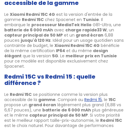
accessible de la gamme
Le
Xiaomi Redmi 15C 4G
est la version d'entrée de la
gamme
Redmi 15C
chez Spacenet en
Tunisie
. Il
embarque le
processeur MediaTek Helio
G81-Ultra, une
batterie de 6 000 mAh
avec
charge rapide
33 W
, un
capteur principal de 50 MP
et un
grand écran
6,88
pouces
jusqu'à 120 Hz
. Idéal pour un usage quotidien sans
contrainte de budget, le
Xiaomi Redmi 15C 4G
bénéficie
de la même certification
IP64
et du même
design
élégant
que la version
5G
. Le
meilleur prix en Tunisie
pour ce modèle est disponible exclusivement chez
Spacenet.
Redmi 15C vs Redmi 15 : quelle
différence ?
Le
Redmi 15C
se positionne comme la version plus
accessible de la
gamme
. Comparé au
Redmi 15
, le
15C
propose un
grand écran
légèrement plus grand (6,88 vs
6,67 pouces), une
batterie de 6 000 mAh
plus généreuse
et le même
capteur principal de 50 MP
. Si votre priorité
est le meilleur rapport taille-prix-autonomie, le
Redmi 15C
est le choix naturel. Pour davantage de performances