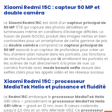
Xiaomi Redmi 15C : capteur 50 MP et
double caméra
Le
Xiaomi Redmi 15C
est doté d'un
capteur principal de
50 MP
f/1.8 qui capture des photos détaillées et
lumineuses même en conditions d'éclairage difficiles. La
fusion de pixels ISOCELL produit des images nettes et bien
contrastées pour un smartphone de cette gamme de prix.
La
double caméra
comprend ce
capteur principal de
50 MP
associé à un capteur de profondeur pour créer un
flou d'arrière-plan naturel dans les portraits. Les fonctions
de retouche automatique par
IA
améliorent les portraits et
les scènes de nuit directement à la prise de vue. La
caméra frontale avec
mode beauté selfie
assure des
selfies clairs pour les appels vidéo et les réseaux sociaux.
Xiaomi Redmi 15C : processeur
MediaTek Helio et puissance et fluidité
Le
Redmi 15C
embarque le
processeur MediaTek Helio
G81-Ultra — précisément le
processeur MediaTek Helio
G81-Ultra
— gravé en 12 nm, avec 8 cœurs cadencés
jusqu'à 2,0 GHz et un GPU ARM Mali-G52. Ce
processeur