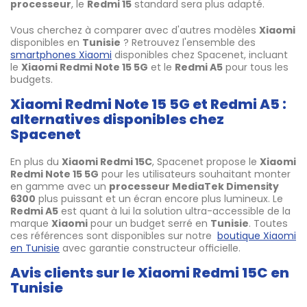
processeur
, le
Redmi 15
standard sera plus adapté.
Vous cherchez à comparer avec d'autres modèles
Xiaomi
disponibles en
Tunisie
? Retrouvez l'ensemble des
smartphones Xiaomi
disponibles chez Spacenet, incluant
le
Xiaomi Redmi Note 15 5G
et le
Redmi A5
pour tous les
budgets.
Xiaomi Redmi Note 15 5G et Redmi A5 :
alternatives disponibles chez
Spacenet
En plus du
Xiaomi Redmi 15C
, Spacenet propose le
Xiaomi
Redmi Note 15 5G
pour les utilisateurs souhaitant monter
en gamme avec un
processeur MediaTek Dimensity
6300
plus puissant et un écran encore plus lumineux. Le
Redmi A5
est quant à lui la solution ultra-accessible de la
marque
Xiaomi
pour un budget serré en
Tunisie
. Toutes
ces références sont disponibles sur notre
boutique Xiaomi
en Tunisie
avec garantie constructeur officielle.
Avis clients sur le Xiaomi Redmi 15C en
Tunisie