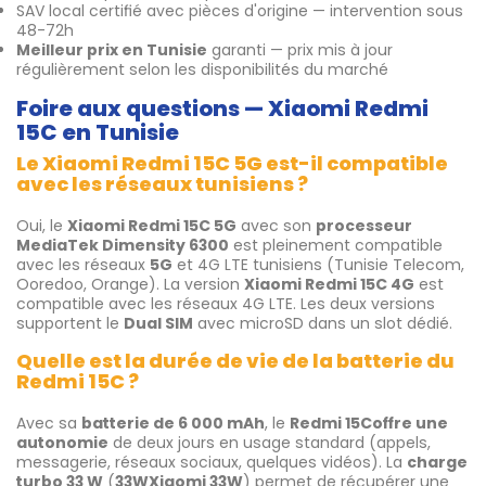
SAV local certifié avec pièces d'origine — intervention sous
48-72h
Meilleur prix en Tunisie
garanti — prix mis à jour
régulièrement selon les disponibilités du marché
Foire aux questions — Xiaomi Redmi
15C en Tunisie
Le Xiaomi Redmi 15C 5G est-il compatible
avec les réseaux tunisiens ?
Oui, le
Xiaomi Redmi 15C 5G
avec son
processeur
MediaTek Dimensity 6300
est pleinement compatible
avec les réseaux
5G
et 4G LTE tunisiens (Tunisie Telecom,
Ooredoo, Orange). La version
Xiaomi Redmi 15C 4G
est
compatible avec les réseaux 4G LTE. Les deux versions
supportent le
Dual SIM
avec microSD dans un slot dédié.
Quelle est la durée de vie de la batterie du
Redmi 15C ?
Avec sa
batterie de 6 000 mAh
, le
Redmi 15C
offre une
autonomie
de deux jours en usage standard (appels,
messagerie, réseaux sociaux, quelques vidéos). La
charge
turbo 33 W
(
33W
Xiaomi 33W
) permet de récupérer une