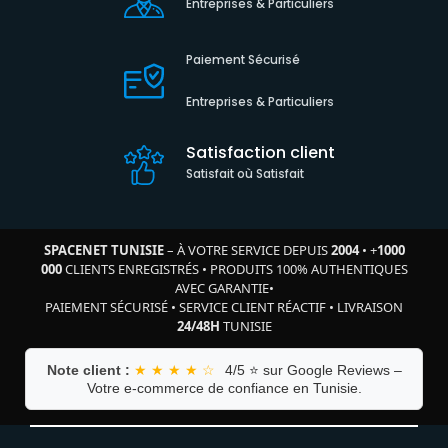
Entreprises & Particuliers
Paiement Sécurisé
Entreprises & Particuliers
Satisfaction client
Satisfait où Satisfait
SPACENET TUNISIE
– À VOTRE SERVICE DEPUIS
2004
•
+
1000
000
CLIENTS ENREGISTRÉS
•
PRODUITS 100% AUTHENTIQUES
AVEC GARANTIE
•
PAIEMENT SÉCURISÉ
•
SERVICE CLIENT RÉACTIF
•
LIVRAISON
24/48H
TUNISIE
Note client :
★ ★ ★ ★ ☆
4/5 ⭐ sur Google Reviews –
Votre e-commerce de confiance en Tunisie.