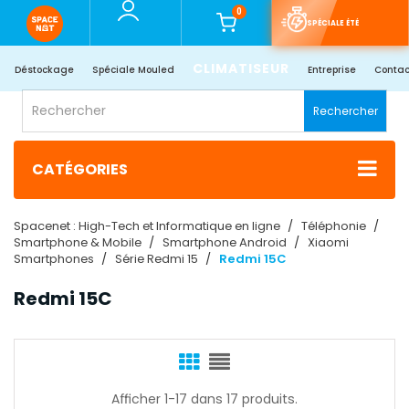
0
SPÉCIALE ÉTÉ
CLIMATISEUR
Déstockage
Spéciale Mouled
Entreprise
Contac
Rechercher
CATÉGORIES
Spacenet : High-Tech et Informatique en ligne
Téléphonie
Smartphone & Mobile
Smartphone Android
Xiaomi
Smartphones
Série Redmi 15
Redmi 15C
Redmi 15C
Afficher 1-17 dans 17 produits.