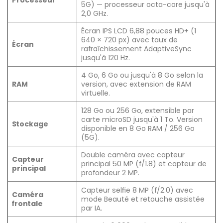
Processeur
5G) — processeur octa-core jusqu'à
2,0 GHz.
Écran IPS LCD 6,88 pouces HD+ (1
640 × 720 px) avec taux de
Écran
rafraîchissement AdaptiveSync
jusqu'à 120 Hz.
4 Go, 6 Go ou jusqu'à 8 Go selon la
RAM
version, avec extension de RAM
virtuelle.
128 Go ou 256 Go, extensible par
carte microSD jusqu'à 1 To. Version
Stockage
disponible en 8 Go RAM / 256 Go
(5G).
Double caméra avec capteur
Capteur
principal 50 MP (f/1.8) et capteur de
principal
profondeur 2 MP.
Capteur selfie 8 MP (f/2.0) avec
Caméra
mode Beauté et retouche assistée
frontale
par IA.