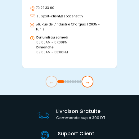
70 22 33 00
7
support-client@spacenet.tn
s
56, Rue de L'industrie Charguia I 2035 -
25
Tunis
Tu
Du lundi au samedi
D
08:00AM - 07:00PM
0
Dimanche
D
09:00AM - 03:00PM
0
←
→
Livraison Gratuite
Commande sup à 300 DT
Support Client