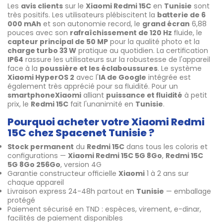
Les
avis clients
sur le
Xiaomi Redmi 15C
en
Tunisie
sont
très positifs. Les utilisateurs plébiscitent la
batterie de 6
000 mAh
et son autonomie record, le
grand écran
6,88
pouces avec son
rafraîchissement de 120 Hz
fluide, le
capteur principal de 50 MP
pour la qualité photo et la
charge turbo 33 W
pratique au quotidien. La certification
IP64
rassure les utilisateurs sur la robustesse de l'appareil
face à la
poussière et les éclaboussures
. Le système
Xiaomi HyperOS 2
avec l'
IA de Google
intégrée est
également très apprécié pour sa fluidité. Pour un
smartphone
Xiaomi
alliant
puissance et fluidité
à petit
prix, le
Redmi 15C
fait l'unanimité en
Tunisie
.
Pourquoi acheter votre Xiaomi Redmi
15C chez Spacenet Tunisie ?
Stock permanent
du
Redmi 15C
dans tous les coloris et
configurations —
Xiaomi Redmi 15C 5G 8Go
,
Redmi 15C
5G 8Go 256Go
, version 4G
Garantie constructeur officielle
Xiaomi
1 à 2 ans sur
chaque appareil
Livraison express 24-48h partout en
Tunisie
— emballage
protégé
Paiement sécurisé en TND : espèces, virement, e-dinar,
facilités de paiement disponibles