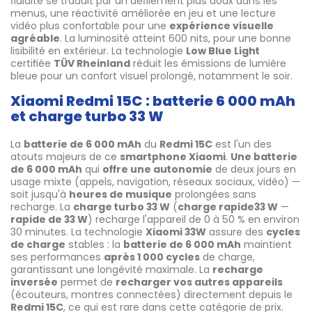
fluidité se traduit par un défilement plus doux dans les
menus, une réactivité améliorée en jeu et une lecture
vidéo plus confortable pour une
expérience visuelle
agréable
. La luminosité atteint 600 nits, pour une bonne
lisibilité en extérieur. La technologie
Low Blue Light
certifiée
TÜV Rheinland
réduit les émissions de lumière
bleue pour un confort visuel prolongé, notamment le soir.
Xiaomi Redmi 15C : batterie 6 000 mAh
et charge turbo 33 W
La
batterie de 6 000 mAh
du
Redmi 15C
est l'un des
atouts majeurs de ce
smartphone Xiaomi
.
Une batterie
de 6 000 mAh
qui
offre une autonomie
de deux jours en
usage mixte (appels, navigation, réseaux sociaux, vidéo) —
soit jusqu'à
heures de musique
prolongées sans
recharge. La
charge turbo 33 W
(
charge rapide
33 W
—
rapide de 33 W
) recharge l'appareil de 0 à 50 % en environ
30 minutes. La technologie
Xiaomi 33W
assure des
cycles
de charge
stables : la
batterie de 6 000 mAh
maintient
ses performances
après 1 000 cycles
de charge,
garantissant une longévité maximale. La
recharge
inversée
permet de
recharger vos autres appareils
(écouteurs, montres connectées) directement depuis le
Redmi 15C
, ce qui est rare dans cette catégorie de prix.