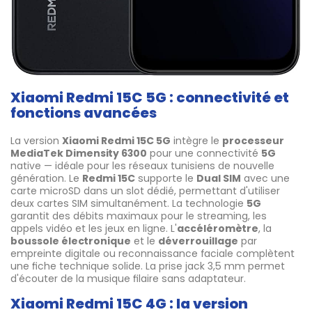
Xiaomi Redmi 15C 5G : connectivité et
fonctions avancées
La version
Xiaomi Redmi 15C 5G
intègre le
processeur
MediaTek Dimensity 6300
pour une connectivité
5G
native — idéale pour les réseaux tunisiens de nouvelle
génération. Le
Redmi 15C
supporte le
Dual SIM
avec une
carte microSD dans un slot dédié, permettant d'utiliser
deux cartes SIM simultanément. La technologie
5G
garantit des débits maximaux pour le streaming, les
appels vidéo et les jeux en ligne. L'
accéléromètre
, la
boussole électronique
et le
déverrouillage
par
empreinte digitale ou reconnaissance faciale complètent
une fiche technique solide. La prise jack 3,5 mm permet
d'écouter de la musique filaire sans adaptateur.
Xiaomi Redmi 15C 4G : la version