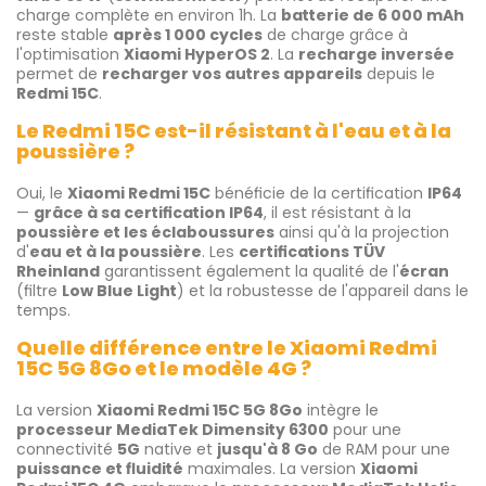
charge complète en environ 1h. La
batterie de 6 000 mAh
reste stable
après 1 000 cycles
de charge grâce à
l'optimisation
Xiaomi HyperOS 2
. La
recharge inversée
permet de
recharger vos autres appareils
depuis le
Redmi 15C
.
Le Redmi 15C est-il résistant à l'eau et à la
poussière ?
Oui, le
Xiaomi Redmi 15C
bénéficie de la certification
IP64
—
grâce à sa certification IP64
, il est résistant à la
poussière et les éclaboussures
ainsi qu'à la projection
d'
eau et à la poussière
. Les
certifications TÜV
Rheinland
garantissent également la qualité de l'
écran
(filtre
Low Blue Light
) et la robustesse de l'appareil dans le
temps.
Quelle différence entre le Xiaomi Redmi
15C 5G 8Go et le modèle 4G ?
La version
Xiaomi Redmi 15C 5G 8Go
intègre le
processeur MediaTek Dimensity 6300
pour une
connectivité
5G
native et
jusqu'à 8 Go
de RAM pour une
puissance et fluidité
maximales. La version
Xiaomi