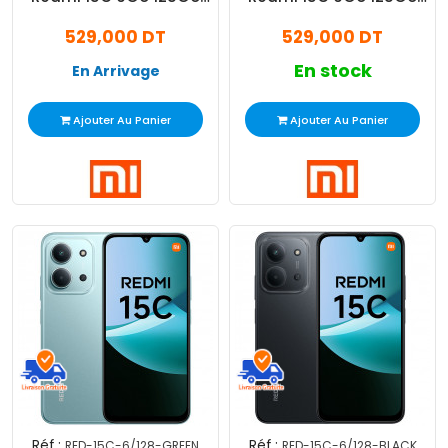
Orange
Bleu
529,000 DT
529,000 DT
En stock
En Arrivage
Ajouter Au Panier
Ajouter Au Panier
Réf :
Réf :
RED-15C-6/128-GREEN
RED-15C-6/128-BLACK