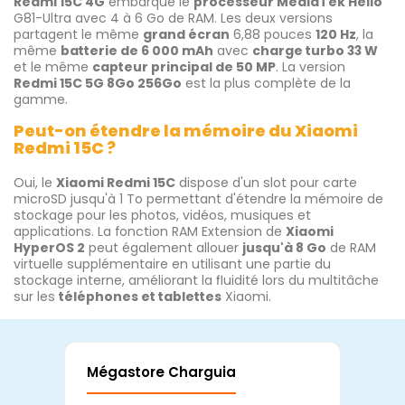
Redmi 15C 4G
embarque le
processeur MediaTek Helio
G81-Ultra avec 4 à 6 Go de RAM. Les deux versions
partagent le même
grand écran
6,88 pouces
120 Hz
, la
même
batterie de 6 000 mAh
avec
charge turbo 33 W
et le même
capteur principal de 50 MP
. La version
Redmi 15C 5G 8Go 256Go
est la plus complète de la
gamme.
Peut-on étendre la mémoire du Xiaomi
Redmi 15C ?
Oui, le
Xiaomi Redmi 15C
dispose d'un slot pour carte
microSD jusqu'à 1 To permettant d'étendre la mémoire de
stockage pour les photos, vidéos, musiques et
applications. La fonction RAM Extension de
Xiaomi
HyperOS 2
peut également allouer
jusqu'à 8 Go
de RAM
virtuelle supplémentaire en utilisant une partie du
stockage interne, améliorant la fluidité lors du multitâche
sur les
téléphones et tablettes
Xiaomi.
Mégastore Charguia
Mag