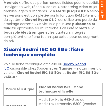
Mediatek
offre des performances fluides pour le quotidien
FILTRE
: navigation web, réseaux sociaux, streaming vidéo et jeux
mobiles légers à modérés. La
RAM
de
jusqu'à 8 Go
selon
les versions est complétée par la fonction RAM Extension
du système
Xiaomi HyperOS 2
, qui utilise une partie du
stockage comme RAM virtuelle pour une
puissance et
fluidité
optimales en multitâche. L'
accéléromètre
, la
boussole électronique
et les capteurs intégrés
complètent une fiche technique solide pour ce segment
de prix.
Xiaomi Redmi 15C 5G 8Go : fiche
technique complète
Voici la fiche technique officielle du
Xiaomi Redmi
15C
disponible chez Spacenet en
Tunisie
— notamment la
version
Xiaomi Redmi 15C 5G 8Go
et
Redmi 15C 5G 8Go
256Go
:
Xiaomi Redmi 15C — fiche
Caractéristique
technique officielle
MediaTek Helio G81-Ultra ou
MediaTek Dimensity 6300 (version