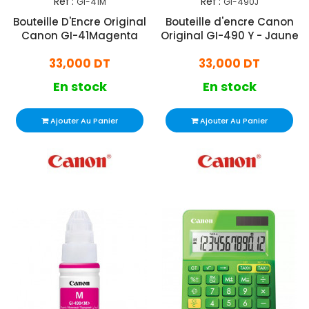
Réf :
Réf :
GI-41M
GI-490J
Bouteille D'Encre Original
Bouteille d'encre Canon
Canon GI-41Magenta
Original GI-490 Y - Jaune
33,000 DT
33,000 DT
En stock
En stock
Ajouter Au Panier
Ajouter Au Panier