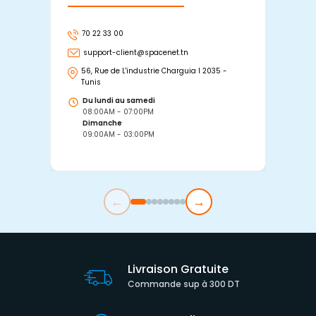
70 22 33 00
7
support-client@spacenet.tn
s
56, Rue de L'industrie Charguia I 2035 -
25
Tunis
Tu
Du lundi au samedi
D
08:00AM - 07:00PM
0
Dimanche
D
09:00AM - 03:00PM
0
←
→
Livraison Gratuite
Commande sup à 300 DT