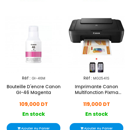
Réf :
Réf :
GI-46M
MG2541S
Bouteille D'encre Canon
Imprimante Canon
GI-46 Magenta
Multifonction Pixma
MG2541S Jet d'Encre
109,000 DT
119,000 DT
Couleurs
En stock
En stock
Ajouter Au Panier
Ajouter Au Panier