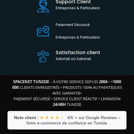
Support Client
Entreprises & Particuliers
Paiement Sécurisé
Entreprises & Particuliers
Satisfaction client
Satisfait où Satisfait
SPACENET TUNISIE
– À VOTRE SERVICE DEPUIS
2004
•
+
1000
000
CLIENTS ENREGISTRÉS
•
PRODUITS 100% AUTHENTIQUES
AVEC GARANTIE
•
PAIEMENT SÉCURISÉ
•
SERVICE CLIENT RÉACTIF
•
LIVRAISON
24/48H
TUNISIE
Note client :
★ ★ ★ ★ ☆
4/5 ⭐ sur Google Reviews –
Votre e-commerce de confiance en Tunisie.