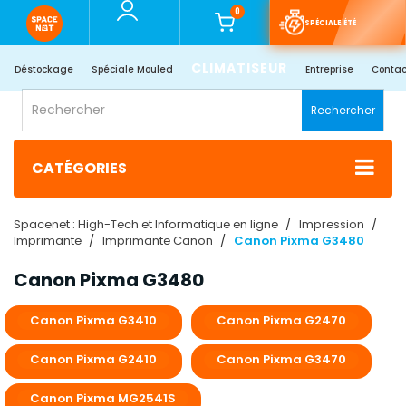
0
SPÉCIALE ÉTÉ
CLIMATISEUR
Déstockage
Spéciale Mouled
Entreprise
Contac
Rechercher
CATÉGORIES
Spacenet : High-Tech et Informatique en ligne
Impression
Imprimante
Imprimante Canon
Canon Pixma G3480
Canon Pixma G3480
Canon Pixma G3410
Canon Pixma G2470
Canon Pixma G2410
Canon Pixma G3470
Canon Pixma MG2541S