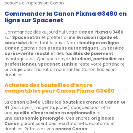
besoins d’impression Canon.
Commander la Canon Pixma G3480 en
ligne sur Spacenet
Commandez dès aujourd’hui votre
Canon Pixma G3480
sur
Spacenet.tn
et profitez d’une
livraison rapide et
sécurisée
dans tout le pays. Notre
boutique en ligne
Canon
garantit des
produits authentiques
, un
service
après-vente réactif
et des
facilités de paiement
avantageuses. Que vous soyez
étudiant, particulier ou
professionnel
,
Spacenet Tunisie
reste votre partenaire
privilégié pour l’achat d’imprimantes Canon fiables et
durables.
Achetez des bouteilles d’encre
compatibles pour Canon Pixma G3480
La
Canon G3480
utilise les
bouteilles d’encre Canon GI-
41
(noir, cyan, magenta, jaune) conçues pour offrir
une
qualité d’impression exceptionnelle
et
une
autonomie prolongée
. Ces encres
originales
Canon
garantissent des résultats nets, éclatants et
durables. Retrouvez vos
encres Canon