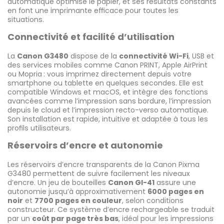
automatique optimise le papier, et ses résultats constants
en font une imprimante efficace pour toutes les
situations.
Connectivité et facilité d’utilisation
La
Canon G3480
dispose de la
connectivité Wi-Fi
, USB et
des services mobiles comme Canon PRINT, Apple AirPrint
ou Mopria : vous imprimez directement depuis votre
smartphone ou tablette en quelques secondes. Elle est
compatible Windows et macOS, et intègre des fonctions
avancées comme l’impression sans bordure, l’impression
depuis le cloud et l’impression recto-verso automatique.
Son installation est rapide, intuitive et adaptée à tous les
profils utilisateurs.
Réservoirs d’encre et autonomie
Les réservoirs d’encre transparents de la Canon Pixma
G3480 permettent de suivre facilement les niveaux
d’encre. Un jeu de bouteilles
Canon GI-41
assure une
autonomie jusqu’à approximativement
6000 pages en
noir
et
7700 pages en couleur
, selon conditions
constructeur. Ce système d’encre rechargeable se traduit
par un
coût par page très bas
, idéal pour les impressions