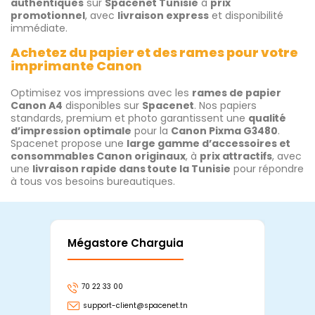
authentiques
sur
Spacenet Tunisie
à
prix
promotionnel
, avec
livraison express
et disponibilité
immédiate.
Achetez du papier et des rames pour votre
imprimante Canon
Optimisez vos impressions avec les
rames de papier
Canon A4
disponibles sur
Spacenet
. Nos papiers
standards, premium et photo garantissent une
qualité
d’impression optimale
pour la
Canon Pixma G3480
.
Spacenet propose une
large gamme d’accessoires et
consommables Canon originaux
, à
prix attractifs
, avec
une
livraison rapide dans toute la Tunisie
pour répondre
à tous vos besoins bureautiques.
Mégastore Charguia
Mag
70 22 33 00
7
support-client@spacenet.tn
s