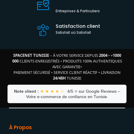
Entreprises & Particuliers
Satisfaction client
Satisfait où Satisfait
SPACENET TUNISIE
– À VOTRE SERVICE DEPUIS
2004
•
+
1000
000
CLIENTS ENREGISTRÉS
•
PRODUITS 100% AUTHENTIQUES
AVEC GARANTIE
•
PAIEMENT SÉCURISÉ
•
SERVICE CLIENT RÉACTIF
•
LIVRAISON
24/48H
TUNISIE
Note client :
★ ★ ★ ★ ☆
4/5 ⭐ sur Google Reviews –
Votre e-commerce de confiance en Tunisie.
À Propos