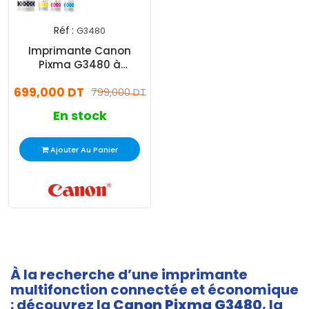
Réf :
G3480
Imprimante Canon
Pixma G3480 à
Réservoir Intégré
699,000 DT
Multifonction Couleur
799,000 DT
Wifi
En stock
Ajouter Au Panier
À la recherche d’une imprimante
multifonction connectée et économique
: découvrez la
Canon Pixma G3480
, la