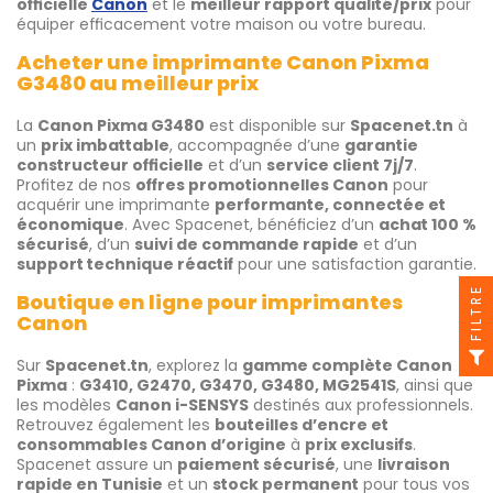
officielle
Canon
et le
meilleur rapport qualité/prix
pour
équiper efficacement votre maison ou votre bureau.
Acheter une imprimante Canon Pixma
G3480 au meilleur prix
La
Canon Pixma G3480
est disponible sur
Spacenet.tn
à
un
prix imbattable
, accompagnée d’une
garantie
constructeur officielle
et d’un
service client 7j/7
.
Profitez de nos
offres promotionnelles Canon
pour
acquérir une imprimante
performante, connectée et
économique
. Avec Spacenet, bénéficiez d’un
achat 100 %
sécurisé
, d’un
suivi de commande rapide
et d’un
support technique réactif
pour une satisfaction garantie.
FILTRE
Boutique en ligne pour imprimantes
Canon
Sur
Spacenet.tn
, explorez la
gamme complète Canon
Pixma
:
G3410, G2470, G3470, G3480, MG2541S
, ainsi que
les modèles
Canon i-SENSYS
destinés aux professionnels.
Retrouvez également les
bouteilles d’encre et
consommables Canon d’origine
à
prix exclusifs
.
Spacenet assure un
paiement sécurisé
, une
livraison
rapide en Tunisie
et un
stock permanent
pour tous vos