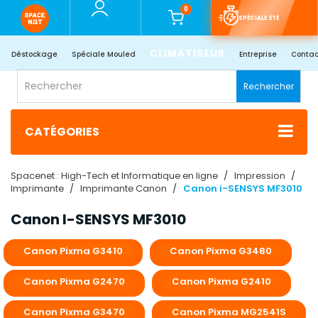
0
SPÉCIALE ÉTÉ
CLIMATISEUR
Déstockage
Spéciale Mouled
Entreprise
Contac
Rechercher
CATÉGORIES
Spacenet : High-Tech et Informatique en ligne
Impression
Imprimante
Imprimante Canon
Canon i-SENSYS MF3010
Canon I-SENSYS MF3010
Canon Pixma G3410
Canon Pixma G3480
Canon Pixma G2470
Canon Pixma G2410
Canon Pixma G3470
Canon Pixma MG2541S