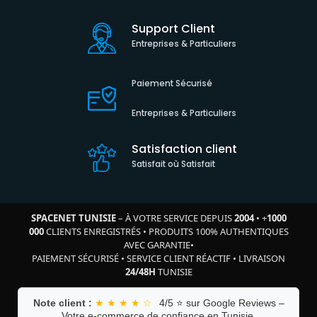
Support Client
Entreprises & Particuliers
Paiement Sécurisé
Entreprises & Particuliers
Satisfaction client
Satisfait où Satisfait
SPACENET TUNISIE
– À VOTRE SERVICE DEPUIS
2004
•
+
1000
000
CLIENTS ENREGISTRÉS
•
PRODUITS 100% AUTHENTIQUES
AVEC GARANTIE
•
PAIEMENT SÉCURISÉ
•
SERVICE CLIENT RÉACTIF
•
LIVRAISON
24/48H
TUNISIE
Note client :
★ ★ ★ ★ ☆
4/5 ⭐ sur Google Reviews –
Votre e-commerce de confiance en Tunisie.