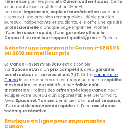
référence
pour les produits
Canon authentiques
. Cette
imprimante laser multifonction 3-en-1
combine
impression, copie et numérisation
avec une
vitesse et une précision remarquables. Idéale pour les
bureaux, indépendants et étudiants, elle offre une
qualité
professionnelle
à chaque page imprimée. Profitez
d’une
livraison rapide
, d’une
garantie officielle
Canon
et du
meilleur rapport qualité/prix
en Tunisie.
Acheter une imprimante Canon i-SENSYS
MF3010 au meilleur prix
La
Canon i-SENSYS MF3010
est disponible
sur
Spacenet.tn
à un
prix compétitif
, avec
garantie
constructeur
et
service client 7j/7
. Cette
imprimante
Canon
laser monochrome est reconnue pour sa
rapidité
d’exécution
, sa
durabilité
et son
faible coût
d’entretien
. Profitez des
offres spéciales Canon
pour
équiper votre bureau d’un appareil fiable et performant.
Avec
Spacenet Tunisie
, bénéficiez d’un
achat sécurisé
,
d’un
suivi de commande rapide
et d’une
assistance
technique réactive
.
Boutique en ligne pour imprimantes
Canon