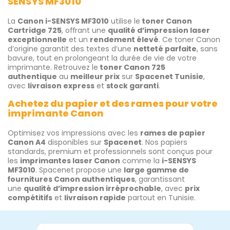
SENSYS MF3010
La
Canon i-SENSYS MF3010
utilise le
toner Canon
Cartridge 725
, offrant une
qualité d’impression laser
exceptionnelle
et un
rendement élevé
. Ce toner Canon
d’origine garantit des textes d’une
netteté parfaite
, sans
bavure, tout en prolongeant la durée de vie de votre
imprimante. Retrouvez le
toner Canon 725
authentique
au
meilleur prix
sur
Spacenet Tunisie
,
avec
livraison express
et
stock garanti
.
Achetez du papier et des rames pour votre
imprimante Canon
Optimisez vos impressions avec les
rames de papier
Canon A4
disponibles sur
Spacenet
. Nos papiers
standards, premium et professionnels sont conçus pour
les
imprimantes laser Canon
comme la
i-SENSYS
MF3010
. Spacenet propose une
large gamme de
fournitures Canon authentiques
, garantissant
une
qualité d’impression irréprochable
, avec
prix
compétitifs
et
livraison rapide
partout en Tunisie.