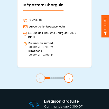
Mégastore Charguia
Mag
FILTRE
70 22 33 00
7
support-client@spacenet.tn
s
56, Rue de L'industrie Charguia I 2035 -
25
Tunis
Tu
Du lundi au samedi
D
08:00AM - 07:00PM
0
Dimanche
D
09:00AM - 03:00PM
0
←
→
Livraison Gratuite
Commande sup à 300 DT