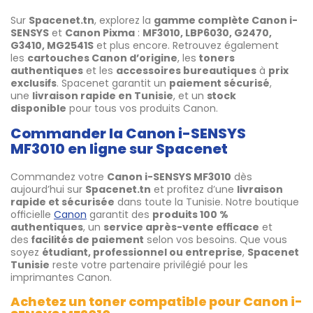
Sur
Spacenet.tn
, explorez la
gamme complète Canon i-
SENSYS
et
Canon Pixma
:
MF3010, LBP6030, G2470,
G3410, MG2541S
et plus encore. Retrouvez également
les
cartouches Canon d’origine
, les
toners
authentiques
et les
accessoires bureautiques
à
prix
exclusifs
. Spacenet garantit un
paiement sécurisé
,
une
livraison rapide en Tunisie
, et un
stock
disponible
pour tous vos produits Canon.
Commander la Canon i-SENSYS
MF3010 en ligne sur Spacenet
Commandez votre
Canon i-SENSYS MF3010
dès
aujourd’hui sur
Spacenet.tn
et profitez d’une
livraison
rapide et sécurisée
dans toute la Tunisie. Notre boutique
officielle
Canon
garantit des
produits 100 %
authentiques
, un
service après-vente efficace
et
des
facilités de paiement
selon vos besoins. Que vous
soyez
étudiant, professionnel ou entreprise
,
Spacenet
Tunisie
reste votre partenaire privilégié pour les
imprimantes Canon.
Achetez un toner compatible pour Canon i-