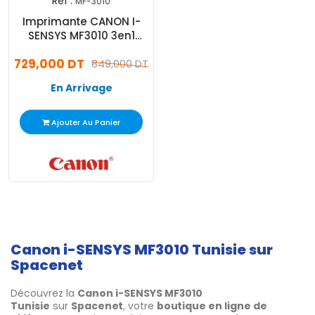
Réf :
MF-3010
Imprimante CANON I-
SENSYS MF3010 3en1
Laser Monochrome -
729,000 DT
Noir
849,000 DT
En Arrivage
Ajouter Au Panier
Canon i-SENSYS MF3010 Tunisie sur
Spacenet
Découvrez la
Canon i-SENSYS MF3010
Tunisie
sur
Spacenet
, votre
boutique en ligne de