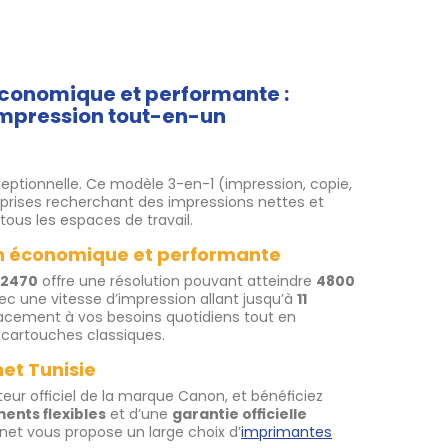
économique et performante :
d’impression tout-en-un
eptionnelle. Ce modèle 3-en-1 (impression, copie,
reprises recherchant des impressions nettes et
ous les espaces de travail.
on économique et performante
G2470
offre une résolution pouvant atteindre
4800
ec une vitesse d’impression allant jusqu’à
11
cacement à vos besoins quotidiens tout en
 cartouches classiques.
et Tunisie
buteur officiel de la marque Canon, et bénéficiez
ents flexibles
et d’une
garantie officielle
net vous propose un large choix d’
imprimantes