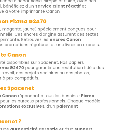
ience d’achat fiable, simple et fluide, avec des
l, bénéficiez d’un
service client réactif
et
ive à votre imprimante Canon.
anon Pixma G2470
n, magenta, jaune) spécialement conçues pour
nelle. Ces encres d’origine assurent des textes
mprimante. Retrouvez les
encres Canon
es promotions régulières et une livraison express.
nte Canon
ité disponibles sur Spacenet. Nos papiers
ixma G2470
pour garantir une restitution fidèle des
ravail, des projets scolaires ou des photos,
n
à prix compétitifs.
hez Spacenet
s Canon
répondant à tous les besoins :
Pixma
pour les bureaux professionnels. Chaque modèle
omotions exclusives
, d’un
paiement
acenet ?
d’une
authenticité garantie
et d’un
support