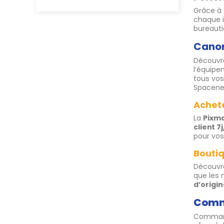
Grâce à
chaque i
bureauti
Canon
Découvr
l’équipe
tous vos
Spacene
Achet
La
Pixm
client 7j
pour vos
Bouti
Découvr
que les
d’origi
Comma
Comman