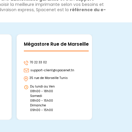
sir la meilleure imprimante selon vos besoins et
livraison express, Spacenet est la
référence du e-
Mégastore Rue de Marseille
Mégastore
70 22 33 02
70 22 33 06
support-client@spacenet.tn
support-clie
35 rue de Marseille Tunis
Avenue Abou 
Hammamet, 
Du lundi au Ven
Du lundi au 
08h00 - 18h00
08h00 - 19h0
Samedi
Dimanche
08h00 - 15h00
09h00 - 15h0
Dimanche
09h00 - 15h00