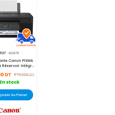
Réf :
G2470
ante Canon PIXMA
 Réservoir Intégré
En 1 - Couleur
00 DT
679,000 DT
En stock
jouter Au Panier