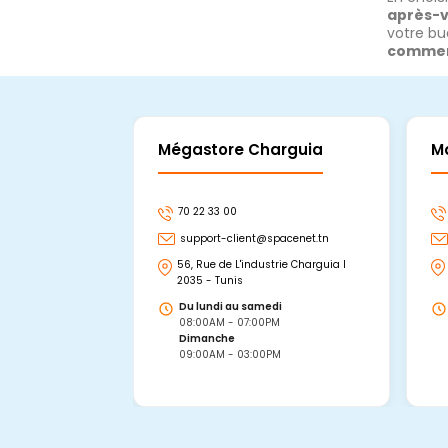
après-
votre bu
commer
Mégastore Charguia
M
70 22 33 00
support-client@spacenet.tn
56, Rue de L'industrie Charguia I
2035 - Tunis
Du lundi au samedi
08:00AM - 07:00PM
Dimanche
09:00AM - 03:00PM