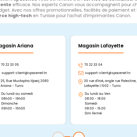
vente
efficace. Nos experts Canon vous accompagnent pour choi
dget. Avec nos offres promotionnelles, facilités de paiement et 
ce high-tech
en Tunisie pour l’achat d’imprimantes Canon.
agasin Ariana
Magasin Lafayette
70 22 33 05
70 22 33 04
support-client@spacenet.tn
support-client@spacenet.tn
25, Rue Mustapha Hjaeij 2080
30 rue d'Irak, angle rue Palestine,
Ariana - Tunis
Lafayette | 1002 - Tunis
Du lundi au samedi
Du lundi au Ven
08h00 - 19h00
08:00 - 18:00
Dimanche
Samedi
09h00 - 15h00
08:00 - 15:00
Dim Fermé