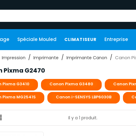
kage
Spéciale Mouled
Entreprise
CLIMATISEUR
Canon P
Impression
Imprimante
Imprimante Canon
n Pixma G2470
 Pixma G3410
Canon Pixma G3480
Canon Pix
 Pixma MG2541S
Canon i-SENSYS LBP6030B
C
Il y a 1 produit.