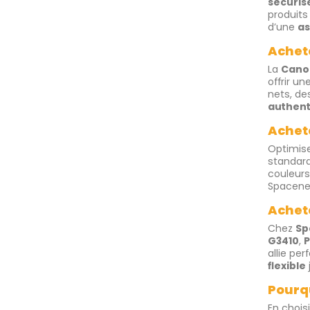
sécuris
produits
d’une
as
Achet
La
Cano
offrir un
nets, de
authent
Achet
Optimise
standard
couleurs
Spacene
Achet
Chez
Sp
G3410
,
P
allie pe
flexible
Pourq
En chois