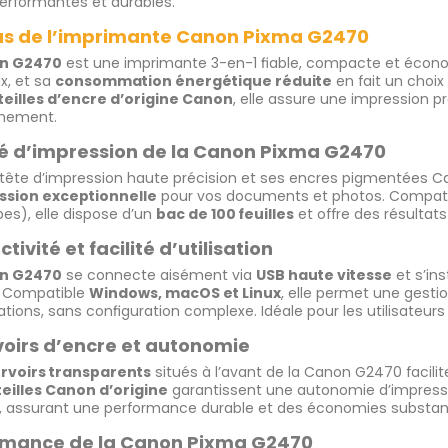
erformantes et durables.
lus de l’imprimante Canon Pixma G2470
n G2470
est une imprimante 3-en-1 fiable, compacte et écono
ux, et sa
consommation énergétique réduite
en fait un choix
eilles d’encre d’origine Canon
, elle assure une impression p
nnement.
é d’impression de la Canon Pixma G2470
tête d’impression haute précision et ses encres pigmentées C
ssion exceptionnelle
pour vos documents et photos. Compatibl
es), elle dispose d’un
bac de 100 feuilles
et offre des résultats
tivité et facilité d’utilisation
n G2470
se connecte aisément via
USB haute vitesse
et s’in
e. Compatible
Windows, macOS et Linux
, elle permet une gesti
tions, sans configuration complexe. Idéale pour les utilisateu
oirs d’encre et autonomie
rvoirs transparents
situés à l’avant de la Canon G2470 facilit
eilles Canon d’origine
garantissent une autonomie d’impressi
, assurant une performance durable et des économies substanti
rmance de la Canon Pixma G2470