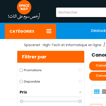
Déstoc
CATÉGORIES
Spacenet : High-Tech et Informatique en ligne
Cano
Filtrer par
Canon
Promotions
1
Canon
Disponible
1
Prix