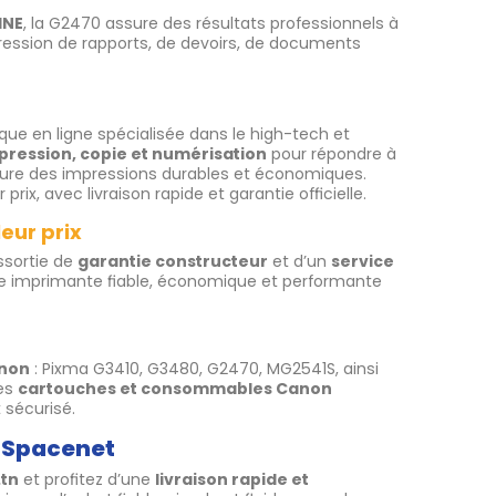
INE
, la G2470 assure des résultats professionnels à
pression de rapports, de devoirs, de documents
ique en ligne spécialisée dans le high-tech et
pression, copie et numérisation
pour répondre à
ssure des impressions durables et économiques.
 prix, avec livraison rapide et garantie officielle.
eur prix
assortie de
garantie constructeur
et d’un
service
une imprimante fiable, économique et performante
non
: Pixma G3410, G3480, G2470, MG2541S, ainsi
les
cartouches et consommables Canon
 sécurisé.
 Spacenet
tn
et profitez d’une
livraison rapide et