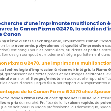
recherche d’une imprimante multifonction 
vrez la
Canon Pixma G2470
, la solution 
ée
Canon
n
système d’encre rechargeable
, l’imprimante
Canon Pixma
ombine
économie
,
polyvalence
et
qualité d’impression
exc
tion) est conçu pour les particuliers, étudiants et petites ent
. Son design compact et moderne s’intègre parfaitement dans t
non Pixma G2470, une imprimante multifoncti
 sa
technologie d’impression à réservoir intégré
, la
Pixma 
pi
, garantissant des textes précis et des images éclatantes. Av
minute
en noir et
6 pages/minute
en couleur, elle répond effi
t les coûts d’encre jusqu’à
90 %
par rapport aux imprimantes à
vantages de la Canon Pixma G2470 chez Spacen
 votre
Canon Pixma G2470
chez
Spacenet Tunisie
, le distri
leurs prix
du marché. Profitez de la
livraison rapide
, de
paiem
 Que ce soit pour un usage professionnel ou domestique, Space