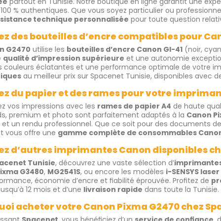
ée
partout en Tunisie. Notre boutique en ligne garantit une expér
 100 % authentiques. Que vous soyez particulier ou professionne
sistance technique personnalisée
pour toute question relat
ez des bouteilles d’encre compatibles pour C
n G2470
utilise les
bouteilles d’encre Canon GI-41
(noir, cya
e
qualité d’impression supérieure
et une autonomie exception
s couleurs éclatantes et une performance optimale de votre i
iques
au meilleur prix sur Spacenet Tunisie, disponibles avec d
ez du papier et des rames pour votre imprima
z vos impressions avec les
rames de papier A4
de haute qual
s, premium et photo sont parfaitement adaptés à la
Canon P
 et un rendu professionnel. Que ce soit pour des documents de t
t vous offre une
gamme complète de consommables Cano
ez d’autres imprimantes Canon disponibles c
acenet Tunisie
, découvrez une vaste sélection d’
imprimante
ixma G3480
,
MG2541S
, ou encore les modèles
i-SENSYS laser
rformance, économie d’encre et fiabilité éprouvée. Profitez de
pr
jusqu’à 12 mois et d’une
livraison rapide
dans toute la Tunisie.
uoi acheter votre Canon Pixma G2470 chez Sp
issant
Spacenet
, vous bénéficiez d’un
service de confiance
, 