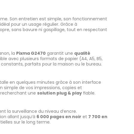
me. Son entretien est simple, son fonctionnement
 idéal pour un usage régulier. Grâce à
ropre, sans bavure ni gaspillage, tout en respectant
anon, la
Pixma G2470
garantit une
qualité
e avec plusieurs formats de papier (A4, A5, B5,
 constants, parfaits pour la maison ou le bureau.
stalle en quelques minutes grâce à son interface
on simple de vos impressions, copies et
rs recherchant une
solution plug & play
fiable.
ent la surveillance du niveau d’encre.
on allant jusqu’à
6 000 pages en noir
et
7 700 en
elles sur le long terme.