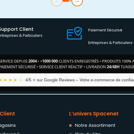
←
→
Support Client
Paiement Sécurisé
Entreprises & Particuliers
Entreprises & Particuliers
SERVICE DEPUIS
2004
•
+
1000 000
CLIENTS ENREGISTRÉS
•
PRODUITS 100% 
PAIEMENT SÉCURISÉ
•
SERVICE CLIENT RÉACTIF
•
LIVRAISON
24/48H
TUNISI
★ ★ ★ ★ ☆
4/5 ⭐ sur Google Reviews – Votre e-commerce de confian
Client
L’univers Spacenet
agasins
Notre Assortiment