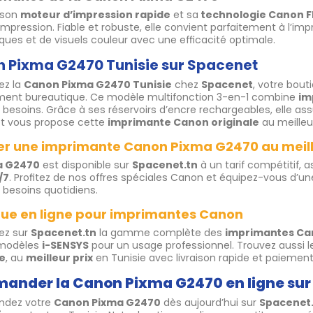
 son
moteur d’impression rapide
et sa
technologie Canon F
mpression. Fiable et robuste, elle convient parfaitement à l’im
ques et de visuels couleur avec une efficacité optimale.
 Pixma G2470 Tunisie sur Spacenet
ez la
Canon Pixma G2470 Tunisie
chez
Spacenet
, votre bout
ment bureautique. Ce modèle multifonction 3-en-1 combine
im
 besoins. Grâce à ses réservoirs d’encre rechargeables, elle a
t vous propose cette
imprimante Canon originale
au meilleur
er une imprimante Canon Pixma G2470 au meill
a G2470
est disponible sur
Spacenet.tn
à un tarif compétitif, 
/7
. Profitez de nos offres spéciales Canon et équipez-vous d’
 besoins quotidiens.
que en ligne pour imprimantes Canon
ez sur
Spacenet.tn
la gamme complète des
imprimantes Ca
 modèles
i-SENSYS
pour un usage professionnel. Trouvez aussi 
ne
, au
meilleur prix
en Tunisie avec livraison rapide et paiement
nder la Canon Pixma G2470 en ligne sur
dez votre
Canon Pixma G2470
dès aujourd’hui sur
Spacenet.