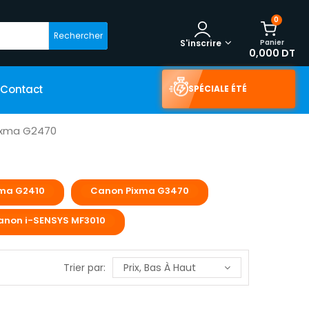
0
Rechercher
Panier
S'inscrire
0,000 DT
Contact
SPÉCIALE ÉTÉ
ixma G2470
ma G2410
Canon Pixma G3470
anon i-SENSYS MF3010
Trier par:
Prix, Bas À Haut