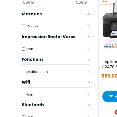
559
DT
559
DT
Promo
Marques
Canon
1
Impression Recto-Verso
Non
1
Fonctions
Imprim
G2470 à
Multifonction
1
3 
559,0
Wifi
Non
1
A
Bluetooth