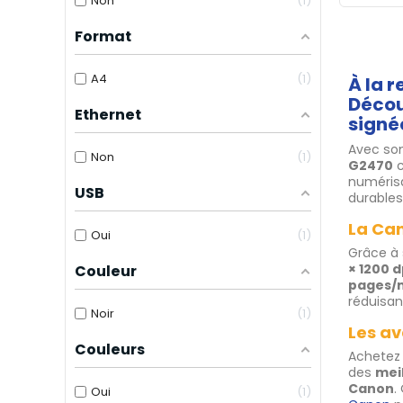
Non
1
Format
A4
1
À la 
Décou
Ethernet
sign
Avec so
Non
1
G2470
c
numérisa
USB
durables
La Ca
Oui
1
Grâce à
× 1200 d
Couleur
pages/
réduisan
Noir
1
Les a
Couleurs
Achetez
des
meil
Canon
.
Oui
1