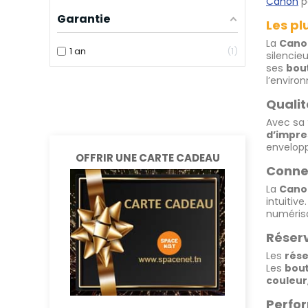
Canon
p
Garantie
Les p
La
Cano
1 an
1
silencie
ses
bout
l’enviro
Qualit
Avec sa 
d’impre
envelopp
OFFRIR UNE CARTE CADEAU
Connec
La
Cano
intuitiv
numérisa
Réserv
Les
rése
Les
bout
couleur
Perfo