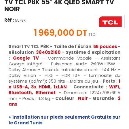
TV TCL P8K 55" 4K QLED SMART TV
NOIR
Réf :
55P8K
1 969,000 DT
TTC
Smart Tv TCL P8K
-
Taille de l'écran
:
55 pouces
-
Résolution
:
3840x2160
-
Système d'exploitation
:
Google TV
- Commande vocale - Assistant
Google intégré - Puissance Audio 2x10W+15W -
Dolby Atmos - Taux de rafraîchissement : 144 Hz -
Dolby Vision - HLG - HDR 10+ - Luminosité du
système (cd/m²): 350 nits - Maître du jeu -
Ports
:
1
x USB-A, 3x HDMI, 1xLAN
-
Connectivité
:
WiFi,
Bluetooth, Ethernet
- Dimension: 1224x708x69.5
mm - Poids : 11.3 kg -
Couleur
:
Noir
-
Garantie
:
2
ans
+ Installation sur pieds seulement Gratuite sur
le Grand Tunis