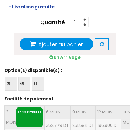
+ Livraison gratuite
Quantité
Ajouter au panier
En Arrivage
Option(s) disponible(s) :
75
65
85
Facilité de paiement :
3
6 MOIS
9 MOIS
12 MOIS
JUS
SANS INTÉRÊTS
MOIS
MO
352,779 DT
251,594 DT
196,900 DT