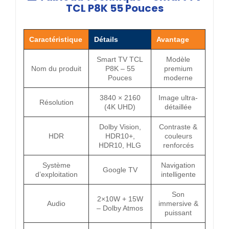
TCL P8K 55 Pouces
Caractéristique
Détails
Avantage
Smart TV TCL
Modèle
Nom du produit
P8K – 55
premium
Pouces
moderne
3840 × 2160
Image ultra-
Résolution
(4K UHD)
détaillée
Dolby Vision,
Contraste &
HDR
HDR10+,
couleurs
HDR10, HLG
renforcés
Système
Navigation
Google TV
d’exploitation
intelligente
Son
2×10W + 15W
Audio
immersive &
– Dolby Atmos
puissant