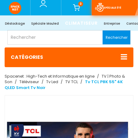
0
SPÉCIALE ÉTÉ
CLIMATISEUR
Déstockage
Spéciale Mouled
Entreprise
Contac
Rechercher
CATÉGORIES
Spacenet : High-Tech et Informatique en ligne
TV | Photo &
Son
Téléviseur
Tv Led
TV TCL
Tv TCL P8K 55" 4K
QLED Smart Tv Noir