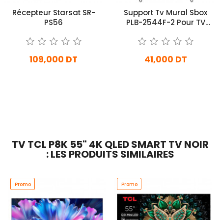
Récepteur Starsat SR-
Support Tv Mural Sbox
PS56
PLB-2544F-2 Pour TV
32"-55" Noir
109,000 DT
41,000 DT
En stock
En Arrivage
Ajouter Au Panier
Ajouter Au Panier
TV TCL P8K 55" 4K QLED SMART TV NOIR
: LES PRODUITS SIMILAIRES
Promo
Promo