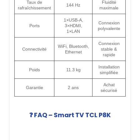
Taux de
Fluidité
144 Hz
rafraîchissement
maximale
1×USB-A,
Connexion
Ports
3×HDMI,
polyvalente
1×LAN
Connexion
WiFi, Bluetooth,
Connectivité
stable &
Ethernet
rapide
Installation
Poids
11.3 kg
simplifiée
Achat
Garantie
2 ans
sécurisé
❓ FAQ – Smart TV TCL P8K