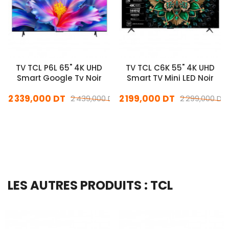
TV TCL P6L 65" 4K UHD
TV TCL C6K 55" 4K UHD
Smart Google Tv Noir
Smart TV Mini LED Noir
2 339,000 DT
2 199,000 DT
2 439,000 DT
2 299,000 DT
En stock
En stock
Ajouter Au Panier
Ajouter Au Panier
LES AUTRES PRODUITS : TCL