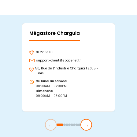
Mégastore Charguia
Mag
70 22 33 00
7
support-client@spacenet.tn
s
56, Rue de L'industrie Charguia I 2035 -
25
Tunis
Tu
Du lundi au samedi
D
08:00AM - 07:00PM
0
Dimanche
D
09:00AM - 03:00PM
0
←
→