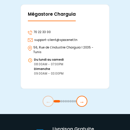
Mégastore Charguia
Mag
70 22 33 00
7
support-client@spacenet.tn
s
56, Rue de L'industrie Charguia I 2035 -
25
Tunis
Tu
Du lundi au samedi
D
08:00AM - 07:00PM
0
Dimanche
D
09:00AM - 03:00PM
0
←
→
Livraison Gratuite