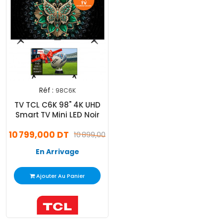
Réf :
98C6K
TV TCL C6K 98" 4K UHD
Smart TV Mini LED Noir
10 799,000 DT
10 899,000 DT
En Arrivage
Ajouter Au Panier