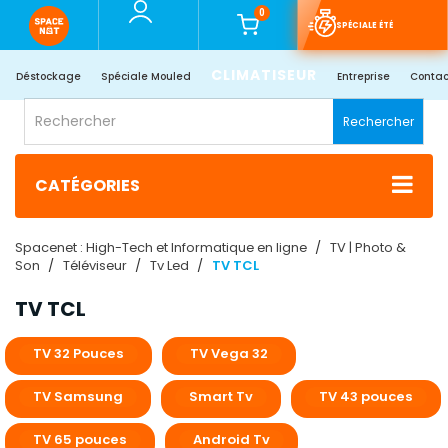
0
SPÉCIALE ÉTÉ
CLIMATISEUR
Déstockage
Spéciale Mouled
Entreprise
Contac
Rechercher
CATÉGORIES
Spacenet : High-Tech et Informatique en ligne
TV | Photo &
Son
Téléviseur
Tv Led
TV TCL
TV TCL
TV 32 Pouces
TV Vega 32
TV Samsung
Smart Tv
TV 43 pouces
TV 65 pouces
Android Tv