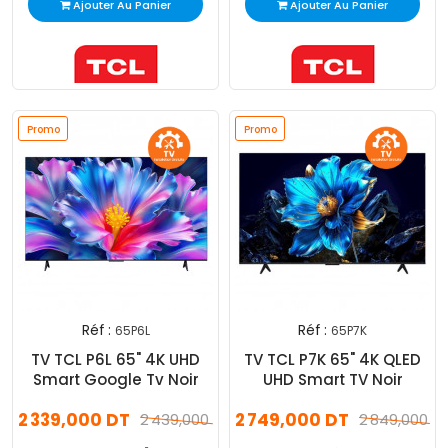
Ajouter Au Panier
Ajouter Au Panier
Promo
Promo
Réf :
Réf :
65P6L
65P7K
TV TCL P6L 65" 4K UHD
TV TCL P7K 65" 4K QLED
Smart Google Tv Noir
UHD Smart TV Noir
2 339,000 DT
2 749,000 DT
2 439,000 DT
2 849,000 D