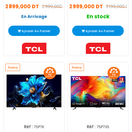
2 899,000 DT
2 999,000 DT
2 999,000 DT
3 199,000 DT
En stock
En Arrivage
Ajouter Au Panier
Ajouter Au Panier
Promo
Promo
Réf :
Réf :
75P7K
75P735