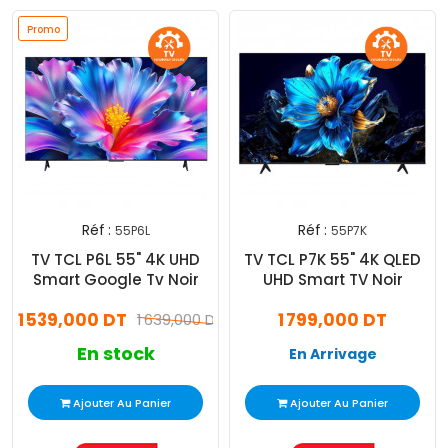
Promo
Réf :
Réf :
55P6L
55P7K
TV TCL P6L 55" 4K UHD
TV TCL P7K 55" 4K QLED
Smart Google Tv Noir
UHD Smart TV Noir
1 539,000 DT
1 799,000 DT
1 639,000 DT
En stock
En Arrivage
Ajouter Au Panier
Ajouter Au Panier