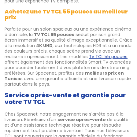
pour une expérience TV complète.
Achetez une TV TCL 55 pouces au meilleur
prix
Parfaite pour un salon spacieux ou une expérience cinéma
à domicile, la
TV TCL 55 pouces
séduit par son grand
écran immersif et sa qualité d’image exceptionnelle. Grâce
à la résolution
4K UHD
, aux technologies HDR et à un rendu
des couleurs précis, chaque scène prend vie avec un
réalisme impressionnant. Les modèles
Tv TCL 55 pouces
offrent également des fonctionnalités Smart TV avancées
pour accéder facilement à vos plateformes de streaming
préférées. Sur Spacenet, profitez des
meilleurs prix en
Tunisie
, avec une garantie officielle et une livraison rapide
partout dans le pays.
Service après-vente et garantie pour
votre TV TCL
Chez Spacenet, notre engagement ne s'arrête pas à la
livraison. Bénéficiez d'un
service après-vente
de qualité
et d'une assistance technique réactive pour résoudre
rapidement tout problème éventuel. Tous nos téléviseurs
TCL sont couverts par la garantie officielle du fabricant,