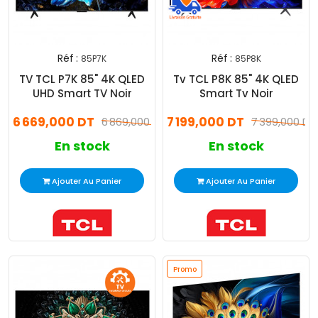
Réf :
Réf :
85P7K
85P8K
TV TCL P7K 85" 4K QLED
Tv TCL P8K 85" 4K QLED
UHD Smart TV Noir
Smart Tv Noir
6 669,000 DT
7 199,000 DT
6 869,000 DT
7 399,000 DT
En stock
En stock
Ajouter Au Panier
Ajouter Au Panier
Promo