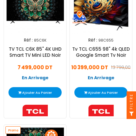
Réf :
Réf :
85C6K
98C655
TV TCL C6K 85" 4K UHD
Tv TCL C655 98" 4k QLED
Smart TV Mini LED Noir
Google Smart Tv Noir
7 499,000 DT
10 399,000 DT
13 799,000 
En Arrivage
En Arrivage
Ajouter Au Panier
Ajouter Au Panier
FILTRE
Promo