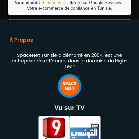
Note client :
★ ★ ★ ★ ☆
4/5 ⭐ sur Google Reviews –
Votre e-commerce de confiance en Tunisie.
À Propos
SpaceNet Tunisie a démarré en 2004, est une
entreprise de référence dans le domaine du High-
Tech
Vu sur TV