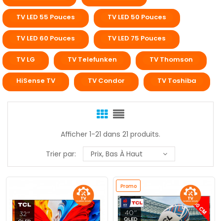
TV LED 55 Pouces
TV LED 50 Pouces
TV LED 60 Pouces
TV LED 75 Pouces
TV LG
TV Telefunken
TV Thomson
HiSense TV
TV Condor
TV Toshiba
Afficher 1-21 dans 21 produits.
Trier par:
Prix, Bas À Haut
Promo