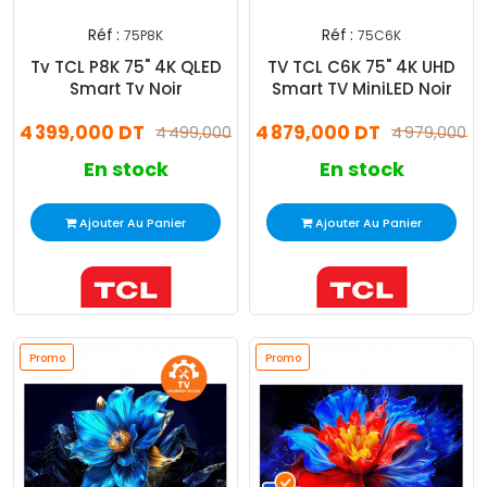
Réf :
Réf :
75P8K
75C6K
Tv TCL P8K 75" 4K QLED
TV TCL C6K 75" 4K UHD
Smart Tv Noir
Smart TV MiniLED Noir
4 399,000 DT
4 879,000 DT
4 499,000 DT
4 979,000 D
En stock
En stock
Ajouter Au Panier
Ajouter Au Panier
Promo
Promo