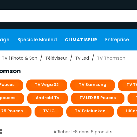
kage
Spéciale Mouled
Entreprise
CLIMATISEUR
TV Thomson
TV | Photo & Son
Téléviseur
Tv Led
homson
 Pouces
TV Vega 32
TV Samsung
TV T
 pouces
Android Tv
TV LED 55 Pouces
D 75 Pouces
TV LG
TV Telefunken
HiSe
Afficher 1-8 dans 8 produits.