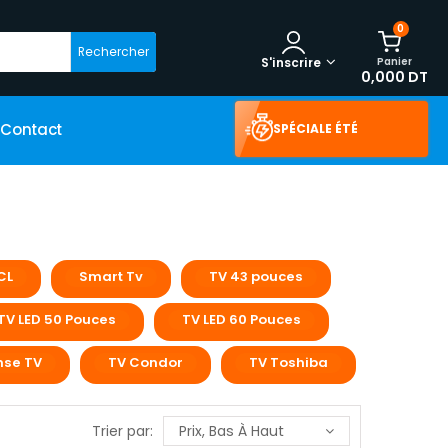
0
Rechercher
Panier
S'inscrire
0,000 DT
Contact
SPÉCIALE ÉTÉ
CL
Smart Tv
TV 43 pouces
TV LED 50 Pouces
TV LED 60 Pouces
nse TV
TV Condor
TV Toshiba
Trier par:
Prix, Bas À Haut