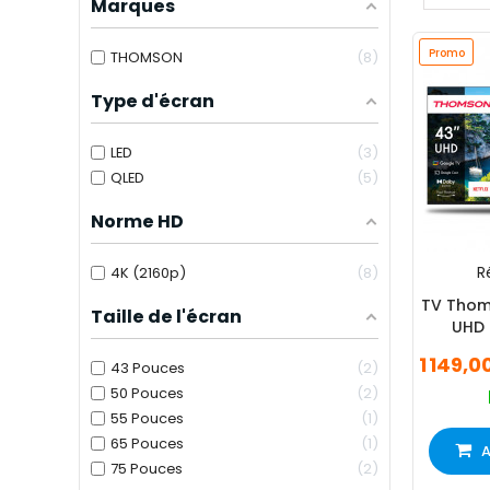
Marques
Promo
THOMSON
8
Type d'écran
LED
3
QLED
5
Norme HD
Ré
4K (2160p)
8
TV Thom
Taille de l'écran
UHD 
1 149,0
43 Pouces
2
50 Pouces
2
55 Pouces
1
65 Pouces
1
A
75 Pouces
2