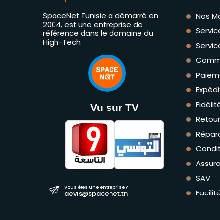
SpaceNet Tunisie a démarré en
Nos M
2004, est une entreprise de
Servic
référence dans le domaine du
High-Tech
Servic
Comm
Paiem
Expédi
Fidéli
Vu sur TV
Retou
Répara
Condit
Assur
SAV
Vous êtes une entreprise ?
Facili
devis@spacenet.tn