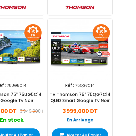
éf :
Réf :
75UG5C14
75QG7C14
mson 75" 75UG5C14
TV Thomson 75" 75QG7C14
Google Tv Noir
QLED Smart Google Tv Noir
000 DT
3 999,000 DT
3 949,000 DT
En stock
En Arrivage
Ajouter Au Panier
Ajouter Au Panier