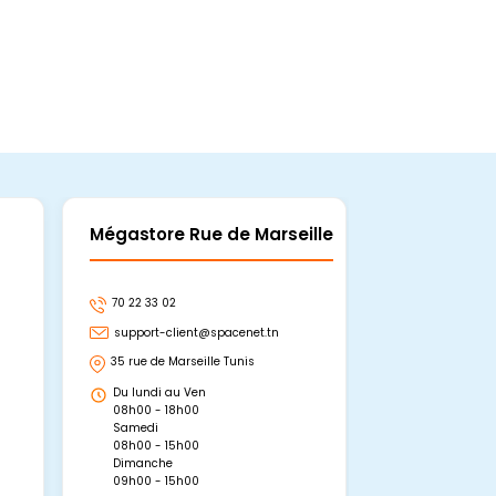
Mégastore Rue de Marseille
Mégastore
70 22 33 02
70 22 33 06
support-client@spacenet.tn
support-clie
35 rue de Marseille Tunis
Avenue Abou 
Hammamet, 
Du lundi au Ven
Du lundi au 
08h00 - 18h00
08h00 - 19h0
Samedi
Dimanche
08h00 - 15h00
09h00 - 15h0
Dimanche
09h00 - 15h00