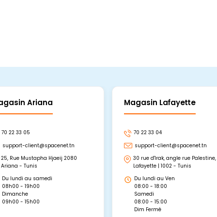
agasin Ariana
Magasin Lafayette
70 22 33 05
70 22 33 04
support-client@spacenet.tn
support-client@spacenet.tn
25, Rue Mustapha Hjaeij 2080
30 rue d'Irak, angle rue Palestine,
Ariana - Tunis
Lafayette | 1002 - Tunis
Du lundi au samedi
Du lundi au Ven
08h00 - 19h00
08:00 - 18:00
Dimanche
Samedi
09h00 - 15h00
08:00 - 15:00
Dim Fermé