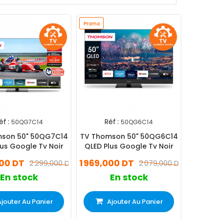
Promo
éf :
Réf :
50QG7C14
50QG6C14
son 50" 50QG7C14
TV Thomson 50" 50QG6C14
lus Google Tv Noir
QLED Plus Google Tv Noir
000 DT
1 969,000 DT
2 299,000 DT
2 079,000 DT
En stock
En stock
Ajouter Au Panier
Ajouter Au Panier