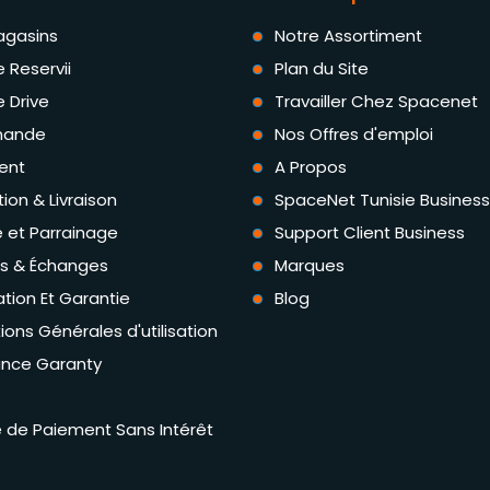
agasins
Notre Assortiment
e Reservii
Plan du Site
e Drive
Travailler Chez Spacenet
ande
Nos Offres d'emploi
ent
A Propos
tion & Livraison
SpaceNet Tunisie Business
té et Parrainage
Support Client Business
rs & Échanges
Marques
tion Et Garantie
Blog
ions Générales d'utilisation
ance Garanty
té de Paiement Sans Intérêt