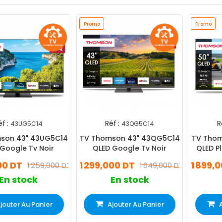
Promo
Promo
f :
Réf :
R
43UG5C14
43QG5C14
son 43" 43UG5C14
TV Thomson 43" 43QG5C14
TV Thom
Google Tv Noir
QLED Google Tv Noir
QLED P
00 DT
1 299,000 DT
1 899,
1 259,000 DT
1 649,000 DT
En stock
En stock
jouter Au Panier
Ajouter Au Panier