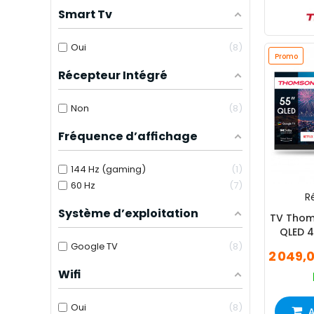
Smart Tv
Oui
8
Promo
Récepteur Intégré
Non
8
Fréquence d’affichage
144 Hz (gaming)
1
60 Hz
7
Ré
Système d’exploitation
TV Thom
QLED 4
Google TV
8
2 049,
Wifi
Oui
8
A