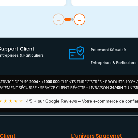
←
→
Support Client
Paiement Sécurisé
Entreprises & Particuliers
Entreprises & Particuliers
SERVICE DEPUIS
2004
•
+
1000 000
CLIENTS ENREGISTRÉS
•
PRODUITS 100% 
PAIEMENT SÉCURISÉ
•
SERVICE CLIENT RÉACTIF
•
LIVRAISON
24/48H
TUNISI
★ ★ ★ ★ ☆
4/5 ⭐ sur Google Reviews – Votre e-commerce de confian
Client
L’univers Spacenet