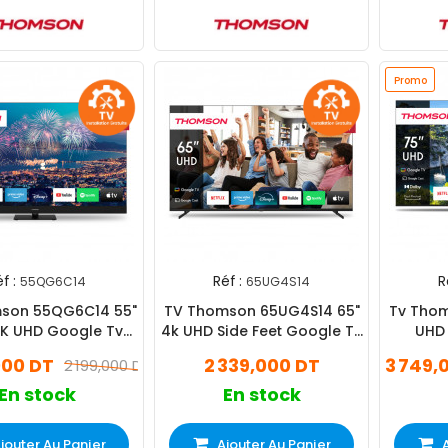
Promo
f :
Réf :
R
55QG6C14
65UG4S14
son 55QG6C14 55"
TV Thomson 65UG4S14 65"
Tv Tho
K UHD Google Tv
4k UHD Side Feet Google Tv
UHD 
Noir
Noir
000 DT
2 339,000 DT
3 749,
2 199,000 DT
En stock
En stock
jouter Au Panier
Ajouter Au Panier