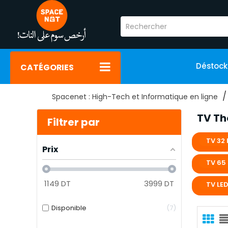
Déstoc
CATÉGORIES
Spacenet : High-Tech et Informatique en ligne
TV T
Filtrer par
TV 32
Prix
TV 65
1149
DT
3999
DT
TV LE
Disponible
7