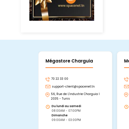
Mégastore Charguia
M
70 22 33 00
support-client@spacenet.tn
56, Rue de L'industrie Charguia I
2035 - Tunis
Du lundi au samedi
08:00AM - 07:00PM
Dimanche
09:00AM - 03:00PM