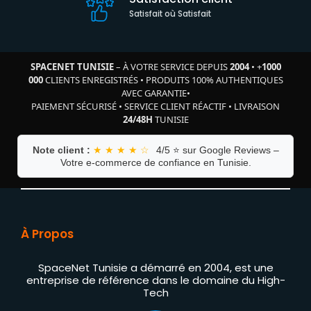
Satisfait où Satisfait
SPACENET TUNISIE
– À VOTRE SERVICE DEPUIS
2004
•
+
1000
000
CLIENTS ENREGISTRÉS
•
PRODUITS 100% AUTHENTIQUES
AVEC GARANTIE
•
PAIEMENT SÉCURISÉ
•
SERVICE CLIENT RÉACTIF
•
LIVRAISON
24/48H
TUNISIE
Note client :
★ ★ ★ ★ ☆
4/5 ⭐ sur Google Reviews –
Votre e-commerce de confiance en Tunisie.
À Propos
SpaceNet Tunisie a démarré en 2004, est une
entreprise de référence dans le domaine du High-
Tech