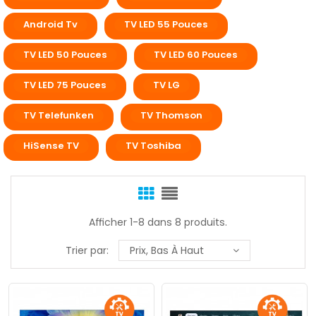
Android Tv
TV LED 55 Pouces
TV LED 50 Pouces
TV LED 60 Pouces
TV LED 75 Pouces
TV LG
TV Telefunken
TV Thomson
HiSense TV
TV Toshiba
Afficher 1-8 dans 8 produits.
Trier par:
Prix, Bas À Haut