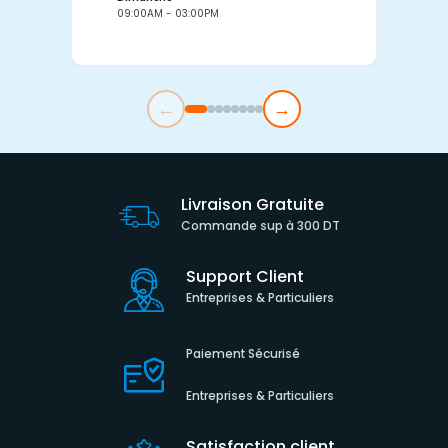
09:00AM - 03:00PM
0
←
→
Livraison Gratuite
Commande sup à 300 DT
Support Client
Entreprises & Particuliers
Paiement Sécurisé
Entreprises & Particuliers
Satisfaction client