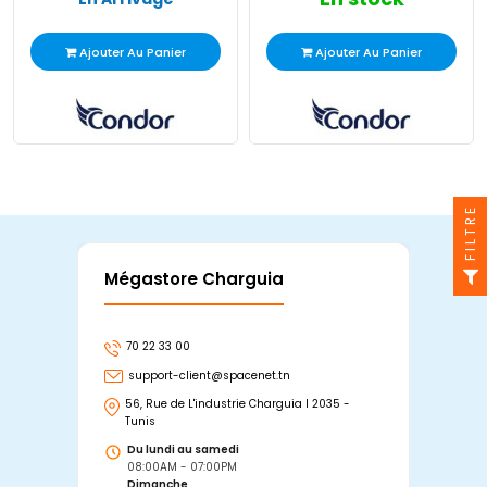
Ajouter Au Panier
Ajouter Au Panier
FILTRE
Mégastore Charguia
Mag
70 22 33 00
7
support-client@spacenet.tn
s
56, Rue de L'industrie Charguia I 2035 -
25
Tunis
Tu
Du lundi au samedi
D
08:00AM - 07:00PM
0
Dimanche
D