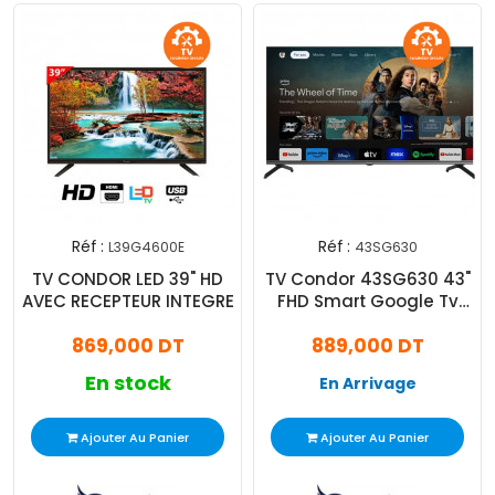
Réf :
Réf :
L39G4600E
43SG630
TV CONDOR LED 39" HD
TV Condor 43SG630 43"
AVEC RECEPTEUR INTEGRE
FHD Smart Google Tv
Noir
869,000 DT
889,000 DT
En stock
En Arrivage
Ajouter Au Panier
Ajouter Au Panier