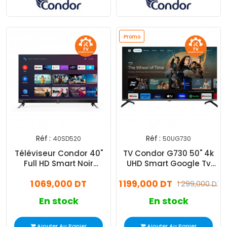
Promo
Réf :
Réf :
40SD520
50UG730
Téléviseur Condor 40"
TV Condor G730 50" 4k
Full HD Smart Noir
UHD Smart Google Tv
(40SD520)
Noir
1 069,000 DT
1 199,000 DT
1 299,000 DT
En stock
En stock
Ajouter Au Panier
Ajouter Au Panier