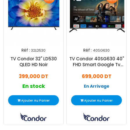
Réf :
Réf :
32LD530
40SG630
TV Condor 32" LD530
TV Condor 40SG630 40"
QLED HD Noir
FHD Smart Google Tv
Noir
399,000 DT
699,000 DT
En stock
En Arrivage
Ajouter Au Panier
Ajouter Au Panier