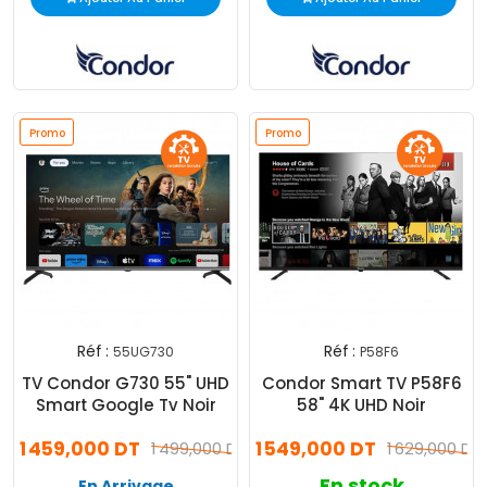
Promo
Promo
Réf :
Réf :
55UG730
P58F6
TV Condor G730 55" UHD
Condor Smart TV P58F6
Smart Google Tv Noir
58" 4K UHD Noir
1 459,000 DT
1 549,000 DT
1 499,000 DT
1 629,000 DT
En stock
En Arrivage