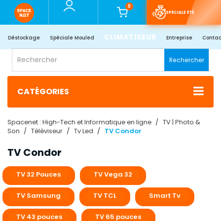
0
SPÉCIALE ÉTÉ
CLIMATISEUR
Déstockage
Spéciale Mouled
Entreprise
Contac
Rechercher
CATÉGORIES
Spacenet : High-Tech et Informatique en ligne
TV | Photo &
Son
Téléviseur
Tv Led
TV Condor
TV Condor
TV 32 Pouces
TV Vega 32
TV Samsung
TV TCL
Smart Tv
TV 43 pouces
TV 65 pouces