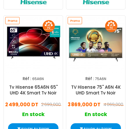
Promo
Promo
Réf :
Réf :
65A6N
75A6N
Tv Hisense 65A6N 65"
TV Hisense 75" A6N 4K
UHD 4K Smart Tv Noir
UHD Smart Tv Noir
2 499,000 DT
3 869,000 DT
2 699,000 DT
4 069,000 D
En stock
En stock
Ajouter Au Panier
Ajouter Au Panier