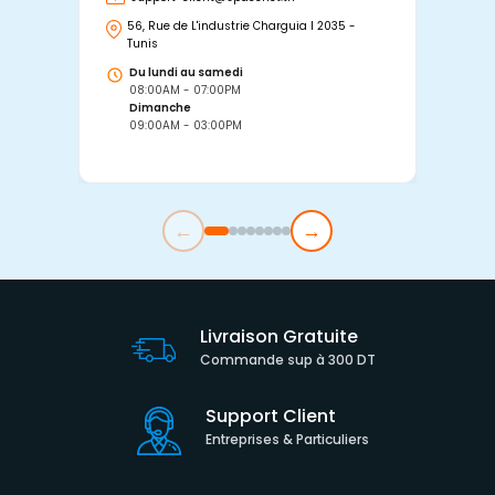
56, Rue de L'industrie Charguia I 2035 -
25
Tunis
Tu
Du lundi au samedi
D
08:00AM - 07:00PM
0
Dimanche
D
09:00AM - 03:00PM
0
←
→
Livraison Gratuite
Commande sup à 300 DT
Support Client
Entreprises & Particuliers