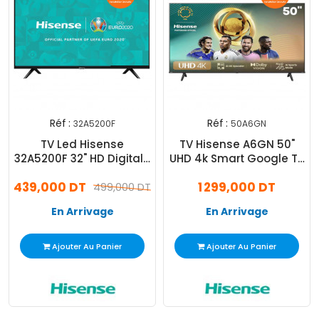
Réf :
Réf :
32A5200F
50A6GN
TV Led Hisense
TV Hisense A6GN 50"
32A5200F 32" HD Digitale
UHD 4k Smart Google Tv
Noir
Noir
439,000 DT
1 299,000 DT
499,000 DT
En Arrivage
En Arrivage
Ajouter Au Panier
Ajouter Au Panier