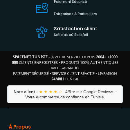
Paiement Sécurisé
Entreprises & Particuliers
Satisfaction client
Satisfait où Satisfait
SPACENET TUNISIE
– À VOTRE SERVICE DEPUIS
2004
•
+
1000
000
CLIENTS ENREGISTRÉS
•
PRODUITS 100% AUTHENTIQUES
AVEC GARANTIE
•
PAIEMENT SÉCURISÉ
•
SERVICE CLIENT RÉACTIF
•
LIVRAISON
24/48H
TUNISIE
Note client :
★ ★ ★ ★ ☆
4/5 ⭐ sur Google Reviews –
Votre e-commerce de confiance en Tunisie.
À Propos