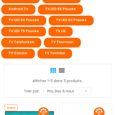
Android Tv
TV LED 55 Pouces
TV LED 50 Pouces
TV LED 60 Pouces
TV LED 75 Pouces
TV LG
TV Telefunken
TV Thomson
TV Condor
TV Toshiba
Afficher 1-11 dans 11 produits.
Trier par:
Prix, Bas À Haut
Promo