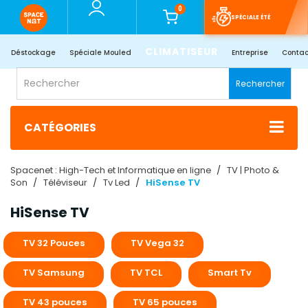
0
SPÉCIALE ÉTÉ
CLIMATISEUR
Déstockage
Spéciale Mouled
Entreprise
Contac
Rechercher
CATÉGORIES
Spacenet : High-Tech et Informatique en ligne
TV | Photo &
Son
Téléviseur
Tv Led
HiSense TV
HiSense TV
TV 32 Pouces
TV Vega 32
TV Samsung
TV TCL
Smart Tv
TV 43 pouces
TV 65 pouces