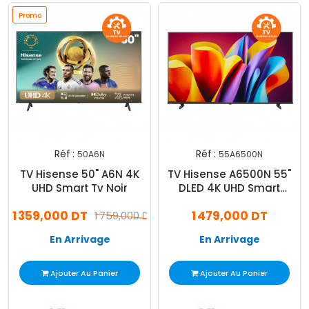
Promo
Réf :
Réf :
50A6N
55A6500N
TV Hisense 50" A6N 4K
TV Hisense A6500N 55"
UHD Smart Tv Noir
DLED 4K UHD Smart
Google Tv Noir
1 359,000 DT
1 479,000 DT
1 759,000 DT
En Arrivage
En Arrivage
Ajouter Au Panier
Ajouter Au Panier