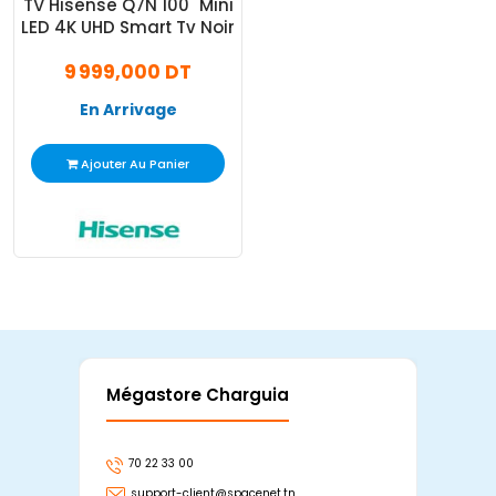
TV Hisense Q7N 100" Mini
LED 4K UHD Smart Tv Noir
9 999,000 DT
En Arrivage
Ajouter Au Panier
Mégastore Charguia
Mag
70 22 33 00
7
support-client@spacenet.tn
s