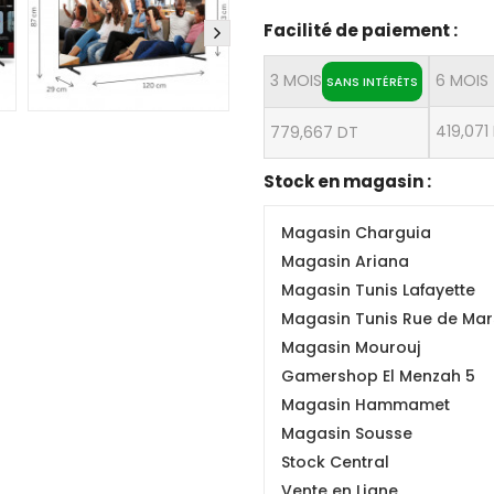
Facilité de paiement :
3 MOIS
6 MOIS
SANS INTÉRÊTS
419,071
779,667 DT
Stock en magasin :
Magasin Charguia
Magasin Ariana
Magasin Tunis Lafayette
Magasin Tunis Rue de Mars
Magasin Mourouj
Gamershop El Menzah 5
Magasin Hammamet
Magasin Sousse
Stock Central
Vente en Ligne