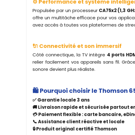
⚙️ Performance et système intellige
Propulsée par un processeur
CA75x2 (1,3 GHz
offre un multitâche efficace pour vos applica
avez accès à toutes vos plateformes de strea
🔌 Connectivité et son immersif
Côté connectique, la TV intègre
4 ports HDMI
relier facilement vos appareils sans fil. Grâ
sonore devient plus réaliste.
🛍️ Pourquoi choisir le Thomson 
✅ Garantie locale 3 ans
🚚 Livraison rapide et sécurisée partout e
💳 Paiement flexible : carte bancaire, eDin
📞 Assistance client réactive et locale
🔒 Produit original certifié Thomson