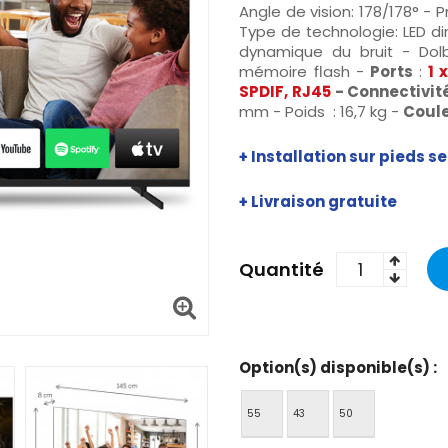
Angle de vision: 178/178° - P
Type de technologie: LED d
dynamique du bruit - Do
mémoire flash -
Ports
:
1
SPDIF, RJ45
- Connectivit
mm - Poids : 16,7 kg -
Coul
+ Installation sur pieds 
+ Livraison gratuite
Quantité
Option(s) disponible(s) :
55
43
50