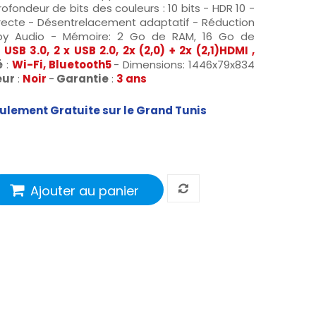
rofondeur de bits des couleurs : 10 bits - HDR 10 -
irecte - Désentrelacement adaptatif - Réduction
lby Audio - Mémoire: 2 Go de RAM, 16 Go de
x
USB 3.0
, 2 x USB 2.0,
2x (2,0) + 2x (2,1)
HDMI ,
é
:
Wi-Fi, Bluetooth5
- Dimensions: 1446x79x834
eur
:
Noir
-
Garantie
:
3 ans
seulement Gratuite sur le Grand Tunis
Ajouter au panier