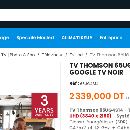
kage
Spéciale Mouled
Entreprise
CLIMATISEUR
TV Thomson 65UG4S
TV | Photo & Son
Téléviseur
Tv Led
TV THOMSON 65UG4
GOOGLE TV NOIR
Réf :
65UG4S14
2 339,000 DT
TT
TV Thomson 65UG4S14
-
UHD (
3840 x 2160
)
-
Systè
Classe énergétique (SDR): 
CA75x2 et 1,3 GHz + CA55x