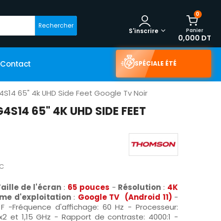
0
Rechercher
Panier
S'inscrire
0,000 DT
Contact
SPÉCIALE ÉTÉ
14 65" 4k UHD Side Feet Google Tv Noir
S14 65" 4K UHD SIDE FEET
C
Taille de l'écran
:
65
pouces
-
Résolution
:
4K
me d'exploitation
:
Google TV
(Android 11)
-
F -Fréquence d'affichage: 60 Hz - Processeur:
2 et 1,15 GHz - Rapport de contraste:
4000:1 -