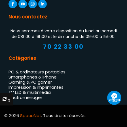
Nous contactez
Nous sommes à votre disposition du lundi au samedi
de 08h00 à 19h00 et le dimanche de 09h00 à 15h00.
70 22 33 00
Catégories
PC & ordinateurs portables
Smartphones & iPhone
Gaming & PC gamer
Impression & imprimantes
TV LED & multimédia
Électroménager
0
0
Contactez
nous
© 2026
SpaceNet
. Tous droits réservés.