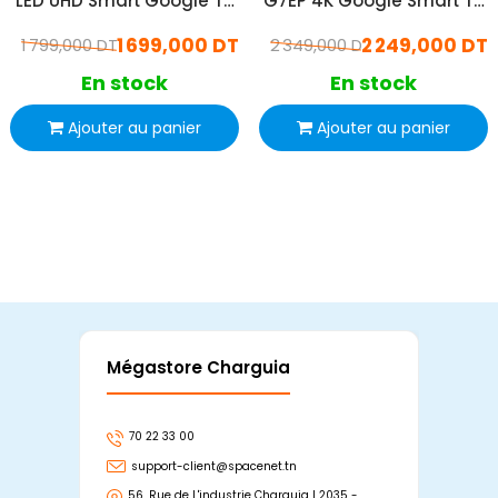
LED UHD Smart Google Tv
G7EP 4K Google Smart TV
Matte Screen Noir
Gris
1 699,000 DT
2 249,000 DT
1 799,000 DT
2 349,000 DT
En stock
En stock
Ajouter au panier
Ajouter au panier
Mégastore Charguia
Mag
70 22 33 00
7
support-client@spacenet.tn
s
56, Rue de L'industrie Charguia I 2035 -
25