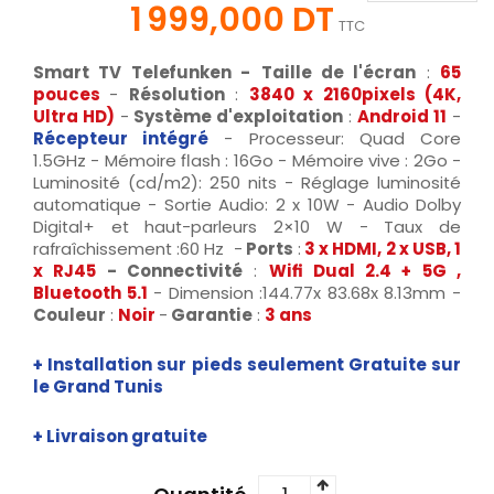
1 999,000 DT
TTC
Smart TV Telefunken -
Taille de l'écran
:
65
pouces
-
Résolution
:
3840 x 2160pixels
(4K,
Ultra HD)
-
Système d'exploitation
:
Android 11
-
Récepteur intégré
- Processeur: Quad Core
1.5GHz - Mémoire flash : 16Go - Mémoire vive : 2Go -
Luminosité (cd/m2): 250 nits - Réglage luminosité
automatique - Sortie Audio: 2 x 10W - Audio Dolby
Digital+ et haut-parleurs 2×10 W - Taux de
rafraîchissement :60 Hz -
Ports
:
3 x HDMI, 2 x USB, 1
x RJ45
- Connectivité
:
Wifi Dual 2.4 + 5G ,
Bluetooth 5.1
- Dimension :144.77x 83.68x 8.13mm -
Couleur
:
Noir
-
Garantie
:
3 ans
+ Installation sur pieds seulement Gratuite sur
le Grand Tunis
+ Livraison gratuite