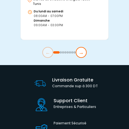
Tunis
Tu
Du lundi au samedi
D
08:00AM - 07:00PM
0
Dimanche
D
09:00AM - 03:00PM
0
←
→
Livraison Gratuite
Commande sup à 300 DT
Support Client
Entreprises & Particuliers
Paiement Sécurisé