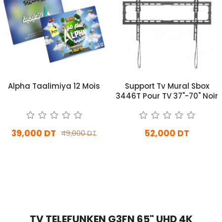
Alpha Taalimiya 12 Mois
Support Tv Mural Sbox
3446T Pour TV 37"-70" Noir
39,000 DT
52,000 DT
49,000 DT
En stock
En Arrivage
Ajouter Au Panier
Ajouter Au Panier
TV TELEFUNKEN G3FN 65" UHD 4K