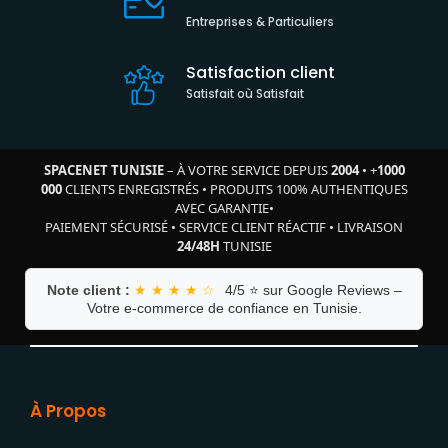
Entreprises & Particuliers
Satisfaction client
Satisfait où Satisfait
SPACENET TUNISIE
– À VOTRE SERVICE DEPUIS
2004
•
+
1000
000
CLIENTS ENREGISTRÉS
•
PRODUITS 100% AUTHENTIQUES
AVEC GARANTIE
•
PAIEMENT SÉCURISÉ
•
SERVICE CLIENT RÉACTIF
•
LIVRAISON
24/48H
TUNISIE
Note client :
★ ★ ★ ★ ☆
4/5 ⭐ sur Google Reviews –
Votre e-commerce de confiance en Tunisie.
À Propos