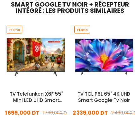
SMART GOOGLE TV NOIR + RÉCEPTEUR
INTÉGRÉ : LES PRODUITS SIMILAIRES
Promo
Promo
TV Telefunken X6F 55"
TV TCL P6L 65" 4K UHD
Mini LED UHD Smart
Smart Google Tv Noir
Google Tv Matte Screen
1 699,000 DT
2 339,000 DT
Noir
1 799,000 DT
2 439,000 DT
En stock
En stock