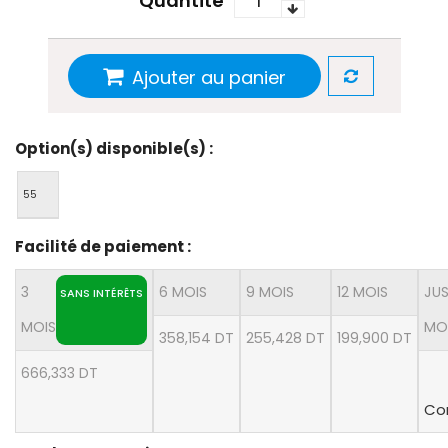
Quantité
Ajouter au panier
Option(s) disponible(s) :
55
Facilité de paiement :
3
6 MOIS
9 MOIS
12 MOIS
JUS
SANS INTÉRÊTS
MOIS
MO
358,154 DT
255,428 DT
199,900 DT
666,333 DT
Con