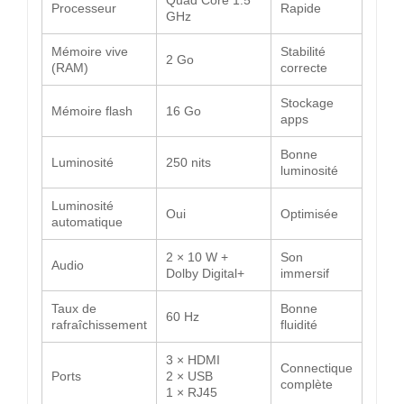
Processeur
Rapide
GHz
Mémoire vive
Stabilité
2 Go
(RAM)
correcte
Stockage
Mémoire flash
16 Go
apps
Bonne
Luminosité
250 nits
luminosité
Luminosité
Oui
Optimisée
automatique
2 × 10 W +
Son
Audio
Dolby Digital+
immersif
Taux de
Bonne
60 Hz
rafraîchissement
fluidité
3 × HDMI
Connectique
Ports
2 × USB
complète
1 × RJ45