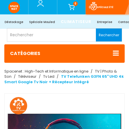
0
SPÉCIALE ÉTÉ
CLIMATISEUR
Déstockage
Spéciale Mouled
Entreprise
Contac
Rechercher
CATÉGORIES
Spacenet : High-Tech et Informatique en ligne
TV | Photo &
Son
Téléviseur
Tv Led
TV Telefunken G3FN 65" UHD 4k
Smart Google Tv Noir + Récepteur Intégré