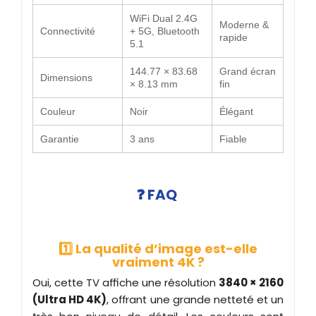
WiFi Dual 2.4G
Moderne &
Connectivité
+ 5G, Bluetooth
rapide
5.1
144.77 × 83.68
Grand écran
Dimensions
× 8.13 mm
fin
Couleur
Noir
Élégant
Garantie
3 ans
Fiable
❓ FAQ
1️⃣ La qualité d’image est-elle
vraiment 4K ?
Oui, cette TV affiche une résolution
3840 × 2160
(Ultra HD 4K)
, offrant une grande netteté et un