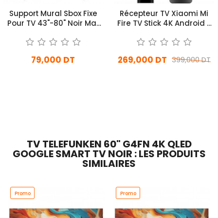
Support Mural Sbox Fixe
Récepteur TV Xiaomi Mi
Pour TV 43"-80" Noir Mat
Fire TV Stick 4K Android -
(PLB-7036F)
Noir
79,000 DT
269,000 DT
399,000 DT
En stock
En Arrivage
Ajouter Au Panier
Ajouter Au Panier
TV TELEFUNKEN 60" G4FN 4K QLED
GOOGLE SMART TV NOIR : LES PRODUITS
SIMILAIRES
Promo
Promo