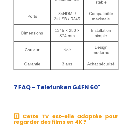
stable
3×HDMI /
Compatibilité
Ports
2×USB / RJ45
maximale
1345 × 280 ×
Installation
Dimensions
874 mm
simple
Design
Couleur
Noir
moderne
Garantie
3 ans
Achat sécurisé
❓ FAQ – Telefunken G4FN 60"
1️⃣ Cette TV est-elle adaptée pour
regarder des films en 4K ?