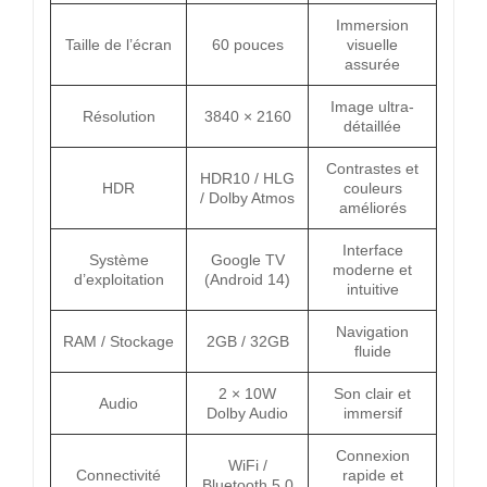
Immersion
Taille de l’écran
60 pouces
visuelle
assurée
Image ultra-
Résolution
3840 × 2160
détaillée
Contrastes et
HDR10 / HLG
HDR
couleurs
/ Dolby Atmos
améliorés
Interface
Système
Google TV
moderne et
d’exploitation
(Android 14)
intuitive
Navigation
RAM / Stockage
2GB / 32GB
fluide
2 × 10W
Son clair et
Audio
Dolby Audio
immersif
Connexion
WiFi /
Connectivité
rapide et
Bluetooth 5.0