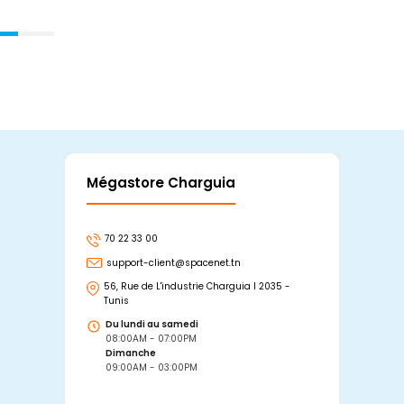
Mégastore Charguia
Mag
70 22 33 00
7
support-client@spacenet.tn
s
56, Rue de L'industrie Charguia I 2035 -
25
Tunis
Tu
Du lundi au samedi
D
08:00AM - 07:00PM
0
Dimanche
D
09:00AM - 03:00PM
0