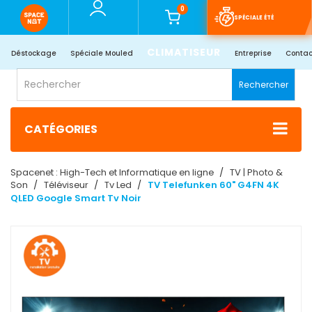
0
SPÉCIALE ÉTÉ
CLIMATISEUR
Déstockage
Spéciale Mouled
Entreprise
Contac
Rechercher
CATÉGORIES
Spacenet : High-Tech et Informatique en ligne
TV | Photo &
Son
Téléviseur
Tv Led
TV Telefunken 60" G4FN 4K
QLED Google Smart Tv Noir