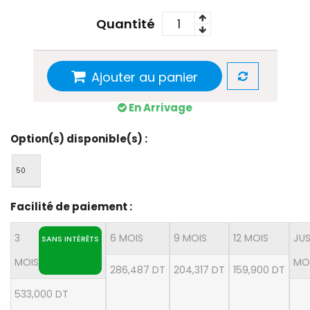
Quantité
Ajouter au panier
En Arrivage
Option(s) disponible(s) :
50
Facilité de paiement :
3
6 MOIS
9 MOIS
12 MOIS
JUS
SANS INTÉRÊTS
MOIS
MO
286,487 DT
204,317 DT
159,900 DT
533,000 DT