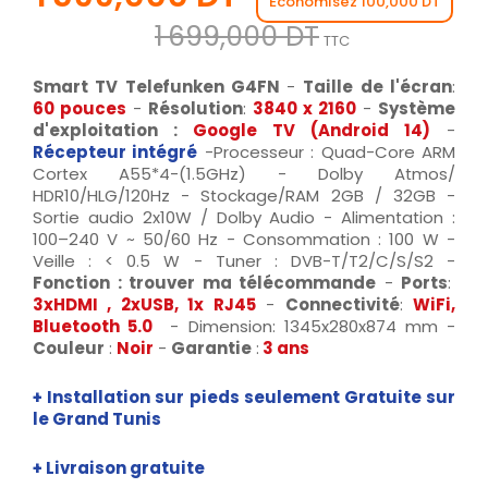
Économisez 100,000 DT
1 699,000 DT
TTC
Smart TV Telefunken G4FN
-
Taille de l'écran
:
60 pouces
-
Résolution
:
3840 x 2160
-
Système
d'exploitation :
Google TV (Android 14)
-
Récepteur intégré
-Processeur : Quad-Core ARM
Cortex A55*4-(1.5GHz) - Dolby Atmos/
HDR10/HLG/120Hz - Stockage/RAM 2GB / 32GB -
Sortie audio 2x10W / Dolby Audio - Alimentation :
100–240 V ~ 50/60 Hz - Consommation : 100 W -
Veille : < 0.5 W - Tuner : DVB-T/T2/C/S/S2 -
Fonction : trouver ma télécommande
-
Ports
:
3xHDMI , 2xUSB, 1x RJ45
-
Connectivité
:
WiFi,
Bluetooth 5.0
- Dimension: 1345x280x874 mm -
Couleur
:
Noir
-
Garantie
:
3 ans
+ Installation sur pieds seulement Gratuite sur
le Grand Tunis
+ Livraison gratuite