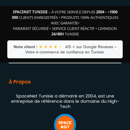
SPACENET TUNISIE
– À VOTRE SERVICE DEPUIS
2004
•
+
1000
000
CLIENTS ENREGISTRÉS
•
PRODUITS 100% AUTHENTIQUES
AVEC GARANTIE
•
PAIEMENT SÉCURISÉ
•
SERVICE CLIENT RÉACTIF
•
LIVRAISON
24/48H
TUNISIE
Note client :
★ ★ ★ ★ ☆
4/5 ⭐ sur Google Reviews –
Votre e-commerce de confiance en Tunisie.
À Propos
SpaceNet Tunisie a démarré en 2004, est une
entreprise de référence dans le domaine du High-
Tech