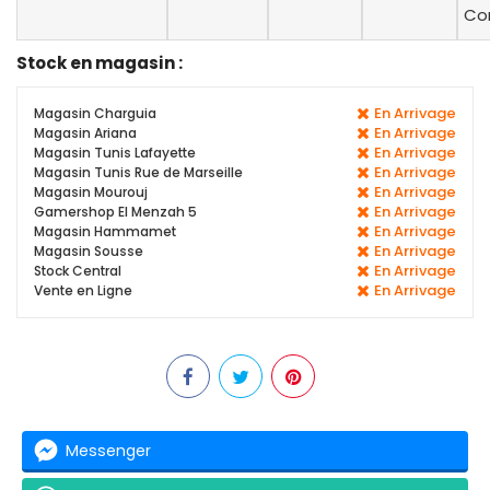
Con
Stock en magasin :
En Arrivage
Magasin Charguia
En Arrivage
Magasin Ariana
En Arrivage
Magasin Tunis Lafayette
En Arrivage
Magasin Tunis Rue de Marseille
En Arrivage
Magasin Mourouj
En Arrivage
Gamershop El Menzah 5
En Arrivage
Magasin Hammamet
En Arrivage
Magasin Sousse
En Arrivage
Stock Central
En Arrivage
Vente en Ligne
Messenger