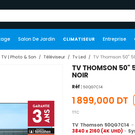
kage
Salon De Jardin
Entreprise
CLIMATISEUR
TV Thomson 50" 50
TV | Photo & Son
Téléviseur
Tv Led
TV THOMSON 50" 
NOIR
Réf :
50QG7C14
1 899,000 DT
TTC
TV Thomson 50QG7C14
3840 x 2160 (4K UHD)
-
Sy