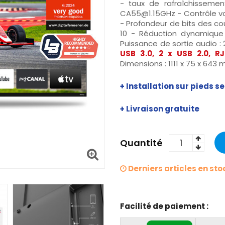
- taux de rafraîchisseme
CA55@1.15GHz
- Contrôle vo
- Profondeur de bits des cou
10 - Réduction dynamique 
Puissance de sortie audio :
USB 3.0, 2 x USB 2.0, R
Dimensions : 1111 x 75 x 643
+ Installation sur pieds 
+ Livraison gratuite
Quantité
Derniers articles en sto
Facilité de paiement :