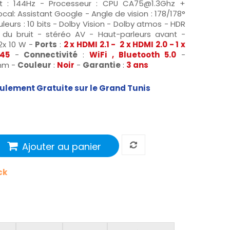
nt : 144Hz - Processeur : CPU
CA75@1.3Ghz
+
cal: Assistant Google - Angle de vision : 178/178°
leurs : 10 bits - Dolby Vision - Dolby atmos - HDR
du bruit - stéréo AV - Haut-parleurs avant -
 2x 10 W -
Ports
:
2 x HDMI 2.1 - 2 x HDMI 2.0 - 1 x
J45
-
Connectivité
:
WiFi , Bluetooth 5.0
-
 mm -
Couleur
:
Noir
-
Garantie
:
3 ans
seulement Gratuite sur le Grand Tunis
Ajouter au panier
ck