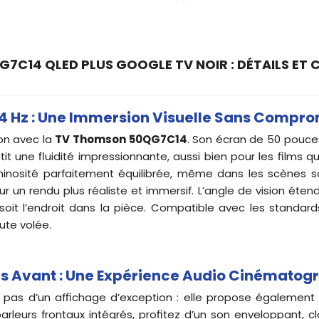
7C14 QLED PLUS GOOGLE TV NOIR : DÉTAILS ET
144 Hz : Une Immersion Visuelle Sans Compr
ion avec la
TV Thomson 50QG7C14
. Son écran de 50 pouce
t une fluidité impressionnante, aussi bien pour les films q
luminosité parfaitement équilibrée, même dans les scènes s
 un rendu plus réaliste et immersif. L’angle de vision étend
it l’endroit dans la pièce. Compatible avec les standard
ute volée.
rs Avant : Une Expérience Audio Cinématog
pas d’un affichage d’exception : elle propose également
leurs frontaux intégrés, profitez d’un son enveloppant, cl