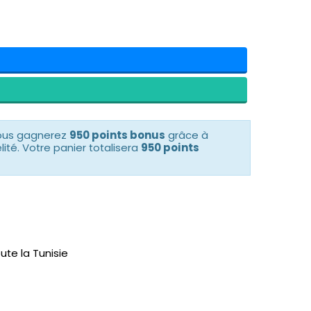
vous gagnerez
950 points bonus
grâce à
té. Votre panier totalisera
950 points
ute la Tunisie