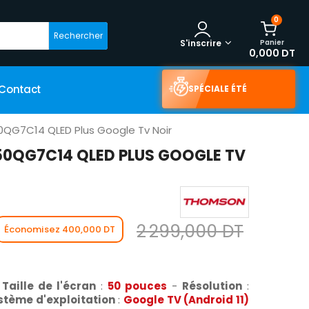
0
Rechercher
Panier
S'inscrire
0,000 DT
Contact
SPÉCIALE ÉTÉ
QG7C14 QLED Plus Google Tv Noir
50QG7C14 QLED PLUS GOOGLE TV
2 299,000 DT
Économisez 400,000 DT
-
Taille de l'écran
:
50 pouces
-
Résolution
:
stème d'exploitation
:
Google TV (Android 11)