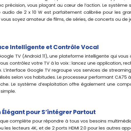
précision, vous plaçant au cœur de l’action. Le système st
 audio de 2 x 10 W est parfaitement calibrée pour les gra
vous soyez amateur de films, de séries, de concerts ou de jeu
ce Intelligente et Contrôle Vocal
le TV (Android 11), une plateforme intelligente qui vous of
vous contrôlez votre TV à la voix : lancez une application, r
’interface Google TV regroupe vos services de streaming (Y
és selon vos habitudes. Le processeur performant CA75 à 
âche. Le système d’exploitation offre également une compat
 simple.
Élégant pour S’intégrer Partout
e complète pour répondre à tous vos besoins multimédias. E
 les lecteurs 4K, et de 2 ports HDMI 2.0 pour les autres app