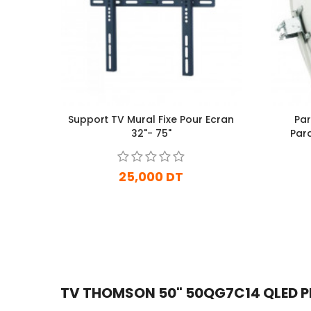
Support TV Mural Fixe Pour Ecran
Par
32"- 75"
Par
25,000 DT
En Arrivage
Ajouter Au Panier
TV THOMSON 50" 50QG7C14 QLED PLU