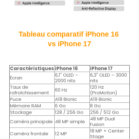
Tableau comparatif iPhone 16 
vs iPhone 17
Caractéristiques
iPhone 16
iPhone 17
6,1" OLED –
6,3" OLED – 3000
Écran
2000 nits
nits
Taux de
120 Hz
60 Hz
rafraîchissement
(ProMotion)
Puce
A18 Bionic
A19 Bionic
Mémoire RAM
6 Go
8 Go
Stockage
128 / 256 Go
256 / 512 Go
48 MP Dual
Caméra principale
48 MP simple
Fusion
18 MP + Center
Caméra frontale
12 MP
Stage