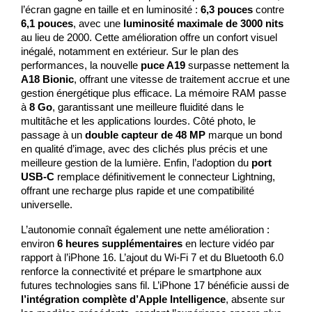
l’écran gagne en taille et en luminosité : 
6,3 pouces
 contre 
6,1 pouces
, avec une 
luminosité maximale de 3000 nits
au lieu de 2000. Cette amélioration offre un confort visuel 
inégalé, notamment en extérieur. Sur le plan des 
performances, la nouvelle 
puce A19
 surpasse nettement la 
A18 Bionic
, offrant une vitesse de traitement accrue et une 
gestion énergétique plus efficace. La mémoire RAM passe 
à 
8 Go
, garantissant une meilleure fluidité dans le 
multitâche et les applications lourdes. Côté photo, le 
passage à un 
double capteur de 48 MP
 marque un bond 
en qualité d’image, avec des clichés plus précis et une 
meilleure gestion de la lumière. Enfin, l’adoption du 
port 
USB-C
 remplace définitivement le connecteur Lightning, 
offrant une recharge plus rapide et une compatibilité 
universelle.
L’autonomie connaît également une nette amélioration : 
environ 
6 heures supplémentaires
 en lecture vidéo par 
rapport à l’iPhone 16. L’ajout du Wi-Fi 7 et du Bluetooth 6.0 
renforce la connectivité et prépare le smartphone aux 
futures technologies sans fil. L’iPhone 17 bénéficie aussi de 
l’intégration complète d’Apple Intelligence
, absente sur 