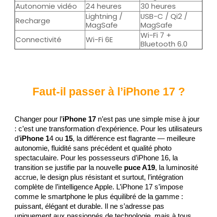
Autonomie vidéo
24 heures
30 heures
Lightning /
USB-C / Qi2 /
Recharge
MagSafe
MagSafe
Wi-Fi 7 +
Connectivité
Wi-Fi 6E
Bluetooth 6.0
Faut-il passer à l’iPhone 17 ?
Changer pour l’
iPhone 17
 n’est pas une simple mise à jour 
: c’est une transformation d’expérience. Pour les utilisateurs 
d’
iPhone 1
4 ou 
15
, la différence est flagrante — meilleure 
autonomie, fluidité sans précédent et qualité photo 
spectaculaire. Pour les possesseurs d’iPhone 16, la 
transition se justifie par la nouvelle 
puce A19
, la luminosité 
accrue, le design plus résistant et surtout, l’intégration 
complète de l’intelligence Apple. L’iPhone 17 s’impose 
comme le smartphone le plus équilibré de la gamme : 
puissant, élégant et durable. Il ne s’adresse pas 
uniquement aux passionnés de technologie, mais à tous 