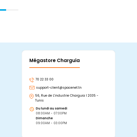
Mégastore Charguia
Mag
70 22 33 00
7
support-client@spacenet.tn
s
56, Rue de L'industrie Charguia I 2035 -
25
Tunis
Tu
Du lundi au samedi
D
08:00AM - 07:00PM
0
Dimanche
D
09:00AM - 03:00PM
0