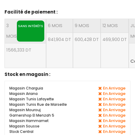
Facilité de paiement :
3
6 MOIS
9 MOIS
12 MOIS
J
SANS INTÉRÊTS
MOIS
M
841,904 DT
600,428 DT
469,900 DT
1 566,333 DT
C
Stock en magasin :
En Arrivage
Magasin Charguia
En Arrivage
Magasin Ariana
En Arrivage
Magasin Tunis Lafayette
En Arrivage
Magasin Tunis Rue de Marseille
En Arrivage
Magasin Mourouj
En Arrivage
Gamershop El Menzah 5
En Arrivage
Magasin Hammamet
En Arrivage
Magasin Sousse
En Arrivage
Stock Central