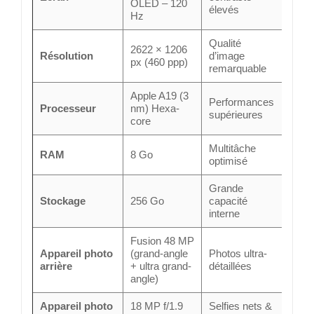
OLED – 120
élevés
Hz
Qualité
2622 × 1206
Résolution
d’image
px (460 ppp)
remarquable
Apple A19 (3
Performances
Processeur
nm) Hexa-
supérieures
core
Multitâche
RAM
8 Go
optimisé
Grande
Stockage
256 Go
capacité
interne
Fusion 48 MP
Appareil photo
(grand-angle
Photos ultra-
arrière
+ ultra grand-
détaillées
angle)
Appareil photo
18 MP f/1.9
Selfies nets &