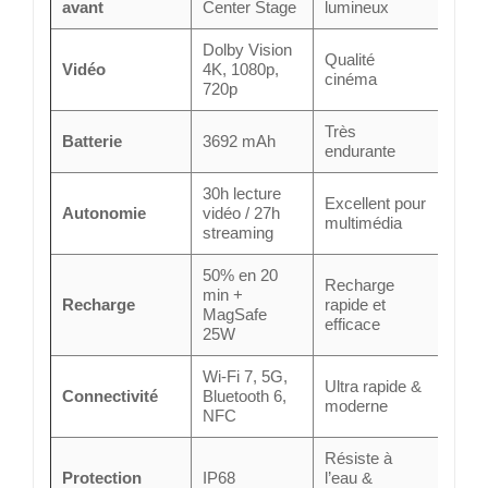
avant
Center Stage
lumineux
Dolby Vision
Qualité
Vidéo
4K, 1080p,
cinéma
720p
Très
Batterie
3692 mAh
endurante
30h lecture
Excellent pour
Autonomie
vidéo / 27h
multimédia
streaming
50% en 20
Recharge
min +
Recharge
rapide et
MagSafe
efficace
25W
Wi-Fi 7, 5G,
Ultra rapide &
Connectivité
Bluetooth 6,
moderne
NFC
Résiste à
Protection
IP68
l’eau &