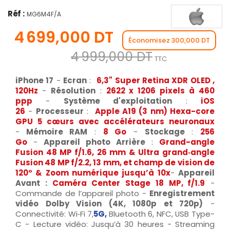
Réf :
MG6M4F/A
4 699,000 DT
Économisez 300,000 DT
4 999,000 DT
TTC
iPhone 17
-
Ecran
:
6,3" Super Retina XDR OLED ,
120Hz
-
Résolution
:
2622 x 1206 pixels à 460
ppp
-
Système d'exploitation
:
iOS
26
-
Processeur
:
Apple A19 (3 nm) Hexa-core
GPU 5 cœurs avec accélérateurs neuronaux
-
Mémoire RAM
:
8 Go
-
Stockage
:
256
Go
-
Appareil photo Arrière
:
Grand-angle
Fusion 48 MP f/1.6, 26 mm & Ultra grand‑angle
Fusion 48 MP f/2.2, 13 mm, et champ de vision de
120° & Zoom numérique jusqu’à 10x
-
Appareil
Avant :
Caméra Center Stage 18 MP, f/1.9
-
Commande de l’appareil photo -
Enregistrement
vidéo Dolby Vision (4K, 1080p et 720p)
-
Connectivité: Wi‑Fi 7,
5G,
Bluetooth 6, NFC, USB Type-
C - Lecture vidéo: Jusqu’à 30 heures - Streaming