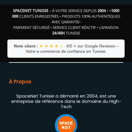
SPACENET TUNISIE
– À VOTRE SERVICE DEPUIS
2004
•
+
1000
000
CLIENTS ENREGISTRÉS
•
PRODUITS 100% AUTHENTIQUES
AVEC GARANTIE
•
PAIEMENT SÉCURISÉ
•
SERVICE CLIENT RÉACTIF
•
LIVRAISON
24/48H
TUNISIE
Note client :
★ ★ ★ ★ ☆
4/5 ⭐ sur Google Reviews –
Votre e-commerce de confiance en Tunisie.
À Propos
SpaceNet Tunisie a démarré en 2004, est une
entreprise de référence dans le domaine du High-
Tech