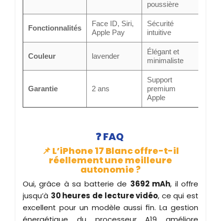
poussière
Face ID, Siri,
Sécurité
Fonctionnalités
Apple Pay
intuitive
Élégant et
Couleur
lavender
minimaliste
Support
Garantie
2 ans
premium
Apple
❓
FAQ
📌 L’iPhone 17 Blanc offre-t-il
réellement une meilleure
autonomie ?
Oui, grâce à sa batterie de
3692 mAh
, il offre
jusqu’à
30 heures de lecture vidéo
, ce qui est
excellent pour un modèle aussi fin. La gestion
énergétique du processeur A19 améliore