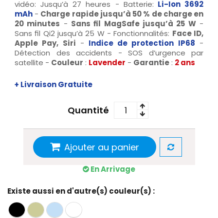
vidéo: Jusqu’à 27 heures - Batterie:
Li-Ion 3692
mAh
-
Charge rapide jusqu’à 50 % de charge en
20 minutes
-
Sans fil MagSafe jusqu’à 25 W
-
Sans fil Qi2 jusqu’à 25 W - Fonctionnalités:
Face ID,
Apple Pay, Siri
-
Indice de protection IP68
-
Détection des accidents - SOS d’urgence par
satellite -
Couleur
:
Lavender
-
Garantie
:
2 ans
+ Livraison Gratuite
Quantité
Ajouter au panier
En Arrivage
Existe aussi en d'autre(s) couleur(s) :